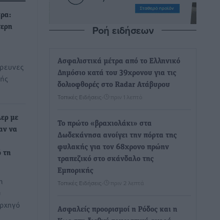
υρα:
Ροή ειδήσεων
τερη
Ασφαλιστικά μέτρα από το Ελληνικό
έρευνες
Δημόσιο κατά του 39χρονου για τις
κής
δολιοφθορές στο Radar Ατάβυρου
Τοπικές Ειδήσεις
•
πριν 1 λεπτό
ερ με
Το πρώτο «βραχιολάκι» στα
αν να
Δωδεκάνησα ανοίγει την πόρτα της
φυλακής για τον 68χρονο πρώην
 τη
τραπεζικό στο σκάνδαλο της
Εμπορικής
η
Τοπικές Ειδήσεις
•
πριν 2 λεπτά
υ
αρχηγό
Ασφαλείς προορισμοί η Ρόδος και η