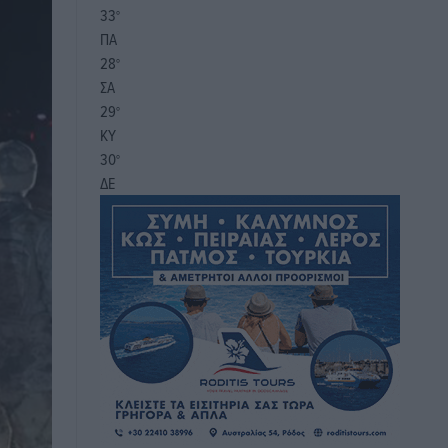
33
°
ΠΑ
28
°
ΣΑ
29
°
ΚΥ
30
°
ΔΕ