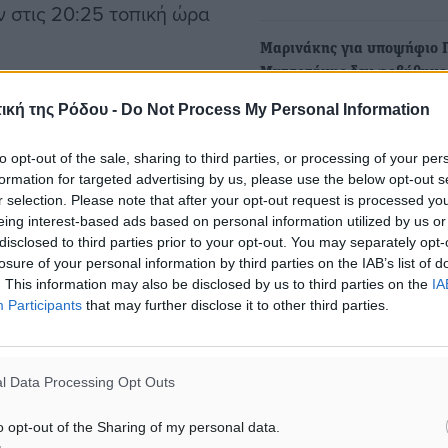
ν στις 20:25 τοπική ώρα
Μαρινάκης για υποψήφιο 
Μητσοτάκης δεν φοβήθηκε
 περίπου 32.000 ποδιών, ο
λελογισμένη διεύρυνση πρ
ική της Ρόδου -
Do Not Process My Personal Information
κοινωνία και αυτό το…
“PAN-PAN” , ένα επίπεδο
Στην επιλογή του νέου Πρ
Y”, και ανέφερε μια
to opt-out of the sale, sharing to third parties, or processing of your per
της Δημοκρατίας αναφέρθ
formation for targeted advertising by us, please use the below opt-out s
άρ κατευθύνσεις να
κυβερνητικός εκπρόσωπος
r selection. Please note that after your opt-out request is processed y
eing interest-based ads based on personal information utilized by us or
Παύλος…
disclosed to third parties prior to your opt-out. You may separately opt-
losure of your personal information by third parties on the IAB’s list of
σως οδηγίες στο πλήρωμα
Ποια μηνύματα θα εκπέμψε
. This information may also be disclosed by us to third parties on the
IA
Participants
that may further disclose it to other third parties.
σήμερα ο Καραμανλής - Η 
θόδου για επείγουσα
ομιλία μετά τη διαγραφή 
0:33, ο πιλότος
Τα βλέμματα σήμερα στρέφ
αναμεταδότη 7700, το
l Data Processing Opt Outs
στην Πάτρα όπου ο πρώην
άγκης στην αεροπορία.
πρωθυπουργός Κώστας
o opt-out of the Sharing of my personal data.
φορίας έχασαν τα δεδομένα
Καραμανλής θα πραγματοπ