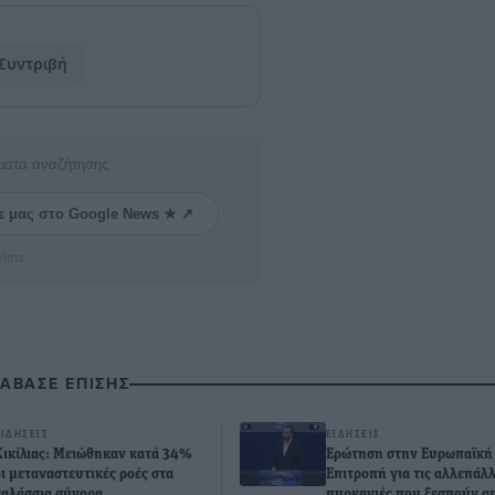
Συντριβή
ματα αναζήτησης
ε μας στο Google News ★ ↗
ήστε
ΙΑΒΑΣΕ ΕΠΙΣΗΣ
ΕΙΔΉΣΕΙΣ
ΕΙΔΉΣΕΙΣ
Κικίλιας: Μειώθηκαν κατά 34%
Ερώτηση στην Ευρωπαϊκή
οι μεταναστευτικές ροές στα
Επιτροπή για τις αλλεπάλ
θαλάσσια σύνορα
πυρκαγιές που ξεσπούν α