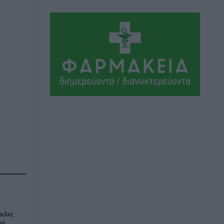
οργάνων στην Ελλάδα
Ειδήσεις
•
πριν 13 ώρες
Ο.Φ. Ιστρίου: Καρέ ανανεώσεων σε
άξονα και μετόπισθεν
Αθλητικά
•
πριν 14 ώρες
Επικός Εργκίν Αταμάν στη Σύμη:
Έσπασε πιάτα μέχρι και στο κεφάλι του
σε εστιατόριο ακούγοντας Άννα Βίσση
Τοπικές Ειδήσεις
•
πριν 14 ώρες
Στο Επιμελητήριο Δωδεκανήσου
σήμερα ο Πρέσβης της Βραζιλίας
Laudemar Aguiar
Τοπικές Ειδήσεις
•
πριν 14 ώρες
ληλες
πό