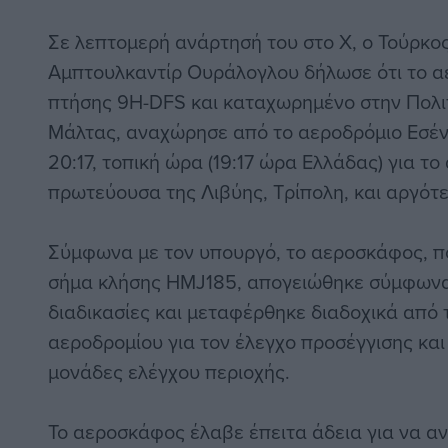
Σε λεπτομερή ανάρτησή του στο X, ο Τούρκ
Αμπτουλκαντίρ Ουράλογλου δήλωσε ότι το α
πτήσης 9H-DFS και καταχωρημένο στην Πολι
Μάλτας, αναχώρησε από το αεροδρόμιο Εσέν
20:17, τοπική ώρα (19:17 ώρα Ελλάδας) για τ
πρωτεύουσα της Λιβύης, Τρίπολη, και αργότ
Σύμφωνα με τον υπουργό, το αεροσκάφος, πο
σήμα κλήσης HMJ185, απογειώθηκε σύμφωνα 
διαδικασίες και μεταφέρθηκε διαδοχικά από 
αεροδρομίου για τον έλεγχο προσέγγισης και 
μονάδες ελέγχου περιοχής.
Το αεροσκάφος έλαβε έπειτα άδεια για να α