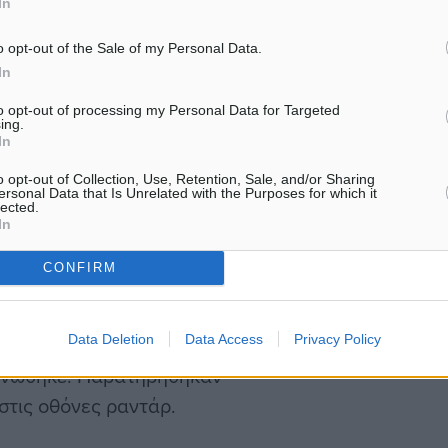
In
ομιλία σε…
.
o opt-out of the Sale of my Personal Data.
νίες πιλότου-ελεγκτή, οι
In
στις 20:34.
to opt-out of processing my Personal Data for Targeted
ing.
In
γχο προσέγγισης αφού
o opt-out of Collection, Use, Retention, Sale, and/or Sharing
είγουσα επιστροφή.
ersonal Data that Is Unrelated with the Purposes for which it
lected.
In
νδύνου “PAN-PAN” και
CONFIRM
λαμβάνοντας ενημερωμένα
 καθόδου.
Data Deletion
Data Access
Privacy Policy
δεινώθηκε. Παρατηρήθηκαν
στις οθόνες ραντάρ.