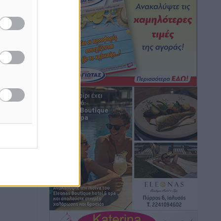
Ψυχικά ασθενής κρίθηκε ο 26χρονος
που κατηγορείται για το μπαράζ
κλοπών στη Μεσαιωνική Πόλη
Ρεπορτάζ
•
πριν 6 λεπτά
Δικαίωση επιχειρηματία της Καρπάθου
θύματος συκοφαντικής δυσφήμησης
Ρεπορτάζ
•
πριν 8 λεπτά
Β. Καρνάβας: Το ΠΑΣΟΚ οργανώνεται
από τώρα για την εκλογική μάχη –
Επανεκκινούν οι τοπικές επιτροπές στα
Δωδεκάνησα
Τοπικές Ειδήσεις
•
πριν 8 λεπτά
Ψηφιακό δίδυμο για τα δάση της
Ρόδου και 3D εκτύπωση 42 οικισμών
Τοπικές Ειδήσεις
•
πριν 10 λεπτά