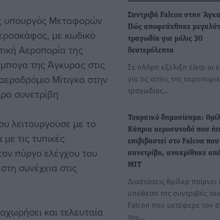
Συντριβή Falcon στην Άγκ
ος υπουργός Μεταφορών
Πώς αποφεύχθηκε μεγαλύ
εροσκάφος, με κωδικό
τραγωδία για μόλις 30
τική Αεροπορία της
δευτερόλεπτα
μπογα της Άγκυρας στις
Σε πλήρη εξέλιξη είναι οι 
ο αεροδρόμιο Μίτιγκα στην
για τις αιτίες της αεροπορι
τραγωδίας…
ερα συνετρίβη
Τουρκικό δημοσίευμα: Θρίλ
υ λειτουργούσε με το
Κύπρια αεροσυνοδό που ήτ
με τις τυπικές
επιβιβαστεί στο Falcon που
τον πύργο ελέγχου του
συνετρίβη, ανακρίθηκε από
στη συνέχεια στις
MIT
Διαστάσεις θρίλερ παίρνει 
υπόθεση της συντριβής το
Falcon που μετέφερε τον 
ναχωρήσει και τελευταία
του…