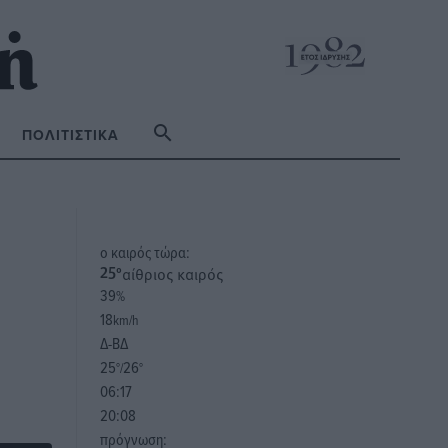
ΠΟΛΙΤΙΣΤΙΚΆ
o καιρός τώρα:
αίθριος καιρός
25
°
39
%
18
km/h
Δ-ΒΔ
25
26
°/
°
06:17
20:08
πρόγνωση: