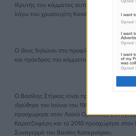
Opted 
Ιδρυτής του κόμματος αυτού ξεπρόβαλε στην 
λόγω του χρυσαυγίτη Κασιδιάρη, είναι ο Βασί
I want t
Opted 
I want 
Advertis
Opted 
Ο ίδιος δηλώνει στο προφίλ του στο Τwitter 
I want t
και πρόεδρος του κόμματος Σπαρτιάτες.
of my P
was col
Opted 
Ο Βασίλης Στίγκας είναι πρώην στέλεχος της
ιδρύθηκε τον Ιούνιο του 1993 από τον Αντών
προσχώρησε στον Λαϊκό Ορθόδοξο Συναγερμ
Καρατζαφέρη και το 2010 προσχώρησε στον 
Συναγερμό του Βασίλη Καπερνάρου.