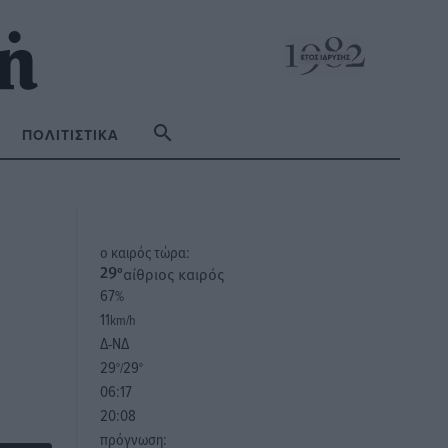
ΠΟΛΙΤΙΣΤΙΚΆ
o καιρός τώρα:
αίθριος καιρός
29
°
67
%
11
km/h
Δ-ΝΔ
29
29
°/
°
06:17
20:08
πρόγνωση: