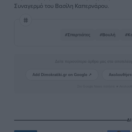
Συναγερμό του Βασίλη Καπερνάρου.
#Σπαρτιάτες
#Βουλή
#Κα
Δείτε περισσότερα άρθρα μας στα αποτελέσ
Add Dimokratiki.gr on Google ↗
Ακολουθήστ
Στο Google News πατήστε ★ Ακολουθ
Δ