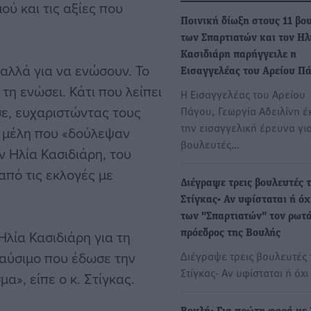
ού και τις αξίες που
Ποινική δίωξη στους 11 βο
των Σπαρτιατών και τον Ηλ
Κασιδιάρη παρήγγειλε η
 αλλά για να ενώσουν. Το
Εισαγγελέας του Αρείου Π
τη ενώσει. Κάτι που λείπει
Η Εισαγγελέας του Αρείου
ε, ευχαριστώντας τους
Πάγου, Γεωργία Αδειλίνη έ
την εισαγγελική έρευνα γι
 μέλη που «δούλεψαν
βουλευτές…
ν Ηλία Κασιδιάρη, του
από τις εκλογές με
Διέγραψε τρεις βουλευτές 
Στίγκας- Αν υφίσταται ή όχ
των "Σπαρτιατών" τον ρωτά
λία Κασιδιάρη για τη
πρόεδρος της Βουλής
καύσιμο που έδωσε την
Διέγραψε τρεις βουλευτές 
Στίγκας- Αν υφίσταται ή όχ
», είπε ο κ. Στίγκας.