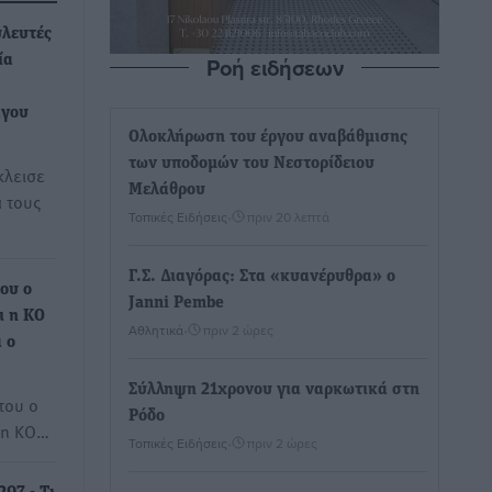
υλευτές
Ροή ειδήσεων
ία
άγου
Ολοκλήρωση του έργου αναβάθμισης
των υποδομών του Νεστορίδειου
κλεισε
Μελάθρου
α τους
Τοπικές Ειδήσεις
•
πριν 20 λεπτά
Γ.Σ. Διαγόρας: Στα «κυανέρυθρα» ο
του ο
Janni Pembe
ι η ΚΟ
Αθλητικά
•
πριν 2 ώρες
 ο
Σύλληψη 21χρονου για ναρκωτικά στη
του ο
Ρόδο
ι η ΚΟ…
Τοπικές Ειδήσεις
•
πριν 2 ώρες