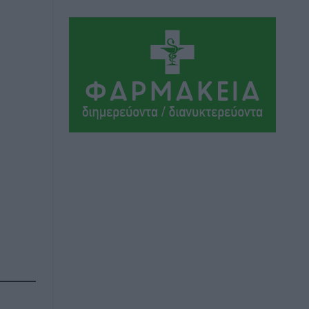
σύγχρονες μεθόδους»
Αθλητικά
•
πριν 3 ώρες
Α.Σ. Ρόδος: Ξανά στα «πράσινα» ο
Νίκος Κοντίτσης
Αθλητικά
•
πριν 3 ώρες
Συναυλία Μάριου Φραγκούλη –
Γιώργου Περρή στην Κάσο
Πολιτιστικά
•
πριν 3 ώρες
Την άρση των εμποδίων για την άμεση
λειτουργία του βρεφονηπιακού
σταθμού στην Κάσο, ζητά ο Μάνος
Κόνσολας
Τοπικές Ειδήσεις
•
πριν 4 ώρες