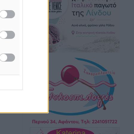
Στίβος: Οι βαθμολογίες των συλλόγων
της Δωδεκανήσου
Αθλητικά
•
πριν 3 ώρες
Νέες ταυτότητες: Ποιοι πρέπει να τις
αλλάξουν άμεσα και ποιοι όχι
Ειδήσεις
•
πριν 3 ώρες
Στον Ιπποκράτη η Μαρία Βλάχου
Αθλητικά
•
πριν 3 ώρες
Οικονομική ενίσχυση για συντήρηση
στο κλειστό της Καρπάθου
Αθλητικά
•
πριν 3 ώρες
Στάθης Αντωνάς: Ένα βήμα πριν από