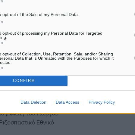
In
κοινωνία εν μια νυκτί,
λης Στίγκας.
o opt-out of the Sale of my Personal Data.
In
to opt-out of processing my Personal Data for Targeted
ing.
In
δημοσιογράφος, πολιτικός
o opt-out of Collection, Use, Retention, Sale, and/or Sharing
ersonal Data that Is Unrelated with the Purposes for which it
lected.
In
CONFIRM
 Πολιτικής Άνοιξης που
Data Deletion
Data Access
Privacy Policy
η Σαμαρά. Έπειτα, το 2000
ό (ΛΑΟΣ) του Γιώργου
Ριζοσπαστικό Εθνικό