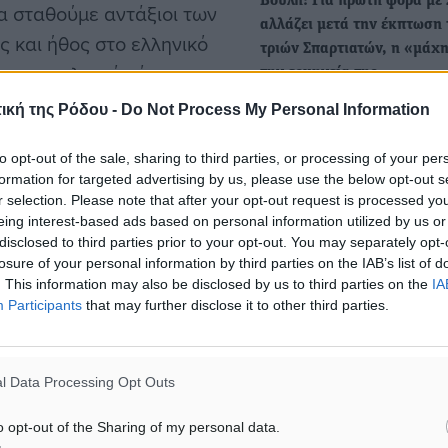
Βουλή: Για πρώτη φορά με 2
α σταθούμε αντάξιοι των
αλλάζει μετά την έκπτωση
 και ήθος στο ελληνικό
τριών Σπαρτιατών, η «μάχη
νουν πολιτικό κόμμα, οι
την ερμηνεία της…
 που βοηθούσε όλους τους
Πρωτόγνωρη τομή στα
ική της Ρόδου -
Do Not Process My Personal Information
μεταπολιτευτικά και
τώρα τελευταία στα χρόνια
κοινοβουλευτικά δεδομέν
to opt-out of the sale, sharing to third parties, or processing of your per
ανοίγει η απόφαση
formation for targeted advertising by us, please use the below opt-out s
του εκλογοδικείου για την
r selection. Please note that after your opt-out request is processed y
υ ακροδεξιού κόμματος
eing interest-based ads based on personal information utilized by us or
disclosed to third parties prior to your opt-out. You may separately opt-
Ξύλο στη Βουλή - Πρώην
losure of your personal information by third parties on the IAB’s list of
βουλευτής των Σπαρτιατών
. This information may also be disclosed by us to third parties on the
IA
Participants
that may further disclose it to other third parties.
γρονθοκόπησε βουλευτή τη
υνίου είναι το
Ελληνικής Λύσης - Διάλογο
 καταδικασμένος για την
ντροπής
λίας Κασιδιάρης, καθώς
l Data Processing Opt Outs
Εικόνες ντροπής στη Βουλ
πρωταγωνιστή τον πρώην
o opt-out of the Sharing of my personal data.
βουλευτή των Σπαρτιατών