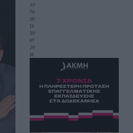
33
°
ΠΑ
28
°
ΣΑ
29
°
ΚΥ
29
°
ΔΕ