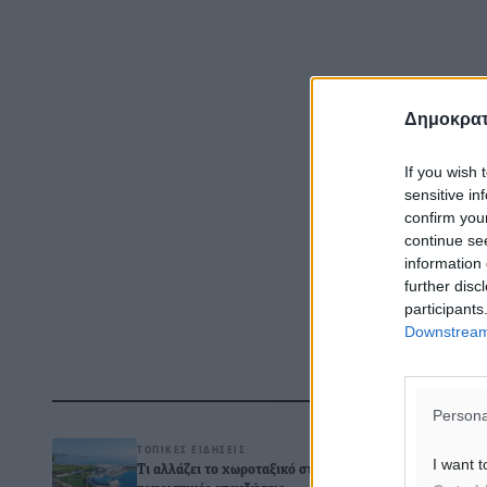
Δημοκρατ
If you wish 
sensitive in
confirm you
continue se
information 
further disc
participants
Downstream 
Δ
Persona
ΤΟΠΙΚΈΣ ΕΙΔΉΣΕΙΣ
I want t
Τι αλλάζει το χωροταξικό στις