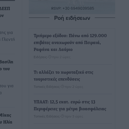
 ΔΕΕΠ
Ροή ειδήσεων
ον
ης για
Τριήμερο εξόδου: Πάνω από 129.000
α Γλεντή
επιβάτες αναχωρούν από Πειραιά,
Ραφήνα και Λαύριο
Ειδήσεις
•
πριν 2 ώρες
Βασίλη
ο του
Τι αλλάζει το χωροταξικό στις
τουριστικές επενδύσεις
του για
Τοπικές Ειδήσεις
•
πριν 2 ώρες
α
ΥΠΑΑΤ: 12,5 εκατ. ευρώ στις 13
Περιφέρειες για μέτρα βιοασφάλειας
Μίκας
Τοπικές Ειδήσεις
•
πριν 3 ώρες
υ Ηλία