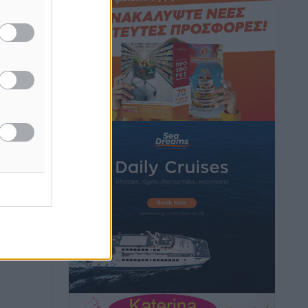
ή
Τοπικές Ειδήσεις
•
πριν 4 ώρες
γους που
ν Ελλάδα
Iατρικός Σύλλογος Ροδου προς Α.
Γεωργιάδη: Στρατηγικές Προτάσεις για
την Ενίσχυση της Δημόσιας Υγείας στη
Νησιωτική Ελλάδα και στα
Νοσοκομεία της Γ΄ Ζώνης
Τοπικές Ειδήσεις
•
πριν 4 ώρες
ή της
ίδες
του
Πάνθηρες: Ξεκίνησαν αισιόδοξοι για
την παρθενική “πτήση” τους
ος το
Αθλητικά
•
πριν 4 ώρες
Άρης Αρχαγγέλου: Στο πλευρό του
άτυχου Ιάκωβου Θωμά
Αθλητικά
•
πριν 4 ώρες