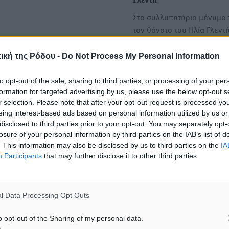
Γλεντή
Στο συλλυπητήριο μήνυμα τ
τον θάνατο του Ηλία Γλεντ
βουλευτής…
ική της Ρόδου -
Do Not Process My Personal Information
Συλλυπητήριο μήνυμα του
to opt-out of the sale, sharing to third parties, or processing of your per
Κόνσολα για τον θάνατο το
formation for targeted advertising by us, please use the below opt-out s
Γιάννη Χαλίκου
r selection. Please note that after your opt-out request is processed y
Στο συλλυπητήριο μήνυμα 
eing interest-based ads based on personal information utilized by us or
τον θάνατο του Γιάννη Χαλ
disclosed to third parties prior to your opt-out. You may separately opt-
losure of your personal information by third parties on the IAB’s list of
βουλευτής…
. This information may also be disclosed by us to third parties on the
IA
Participants
that may further disclose it to other third parties.
ΙΑΒΑΣΕ ΕΠΙΣΗΣ
l Data Processing Opt Outs
ΤΟΠΙΚΈΣ ΕΙΔΉΣΕΙΣ
ΤΟΠΙΚΈΣ ΕΙΔΉΣΕΙΣ
o opt-out of the Sharing of my personal data.
ΥΠΑΑΤ: 12,5 εκατ. ευρώ στις 13
«Γιατί οι Τούρκοι συρρέου