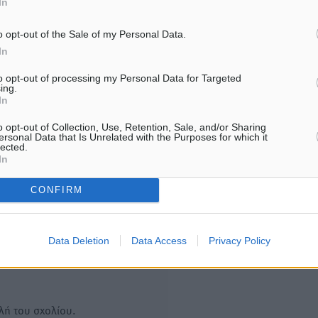
In
Περιφέρειες για μέτρα
ελληνικά νησιά»: Τουρκικ
βιοασφάλειας
εφημερίδα εξηγεί τους λό
οι γείτονες προτιμούν τη
7.08.26 · 18:19
o opt-out of the Sale of my Personal Data.
για διακοπές
In
07.08.26 · 17:55
to opt-out of processing my Personal Data for Targeted
ing.
Υπενθύμιση:
In
o opt-out of Collection, Use, Retention, Sale, and/or Sharing
Για την μερική αναπαραγωγ
ersonal Data that Is Unrelated with the Purposes for which it
ή. Η Δημοκρατική δεν υιοθετεί
lected.
είδησης από άλλες ιστοσελ
υμε όποια σχόλια θεωρούμε
In
είναι απαραίτητη η χρήση 
οίηση. Χρήστες που δεν τηρούν
παρακάτω παρεχόμενου
CONFIRM
συνδέσμου παραπομπής πρ
άρθρο της Δημοκρατικής.
Data Deletion
Data Access
Privacy Policy
λή του σχολίου.