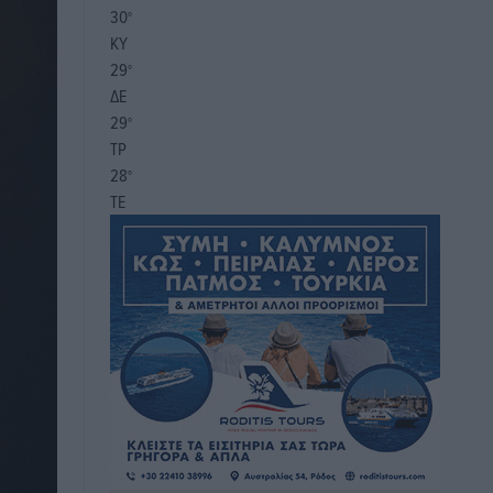
30
°
ΚΥ
29
°
ΔΕ
29
°
ΤΡ
28
°
ΤΕ