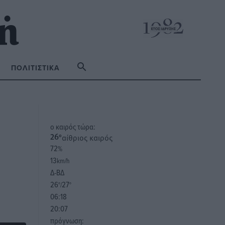
ΠΟΛΙΤΙΣΤΙΚΆ
o καιρός τώρα:
αίθριος καιρός
26
°
72
%
13
km/h
Δ-ΒΔ
26
27
°/
°
06:18
20:07
πρόγνωση: