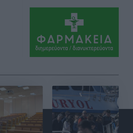
Αθλητικά
•
πριν 6 ώρες
Συνελήφθη 37χρονη στη Ρόδο γιατί
είχε αφήσει τα τρία ανήλικα παιδιά της
χωρίς επιτήρηση
Τοπικές Ειδήσεις
•
πριν 6 ώρες
Σταυρός Καλυθιών: Απέκτησε την
Φωτεινή Πιζάνια
Αθλητικά
•
πριν 7 ώρες
Το Yucatan Show έρχεται στη Ρόδο με
τον Frankie Lluc
Πολιτιστικά
•
πριν 8 ώρες
Σι Τζέι Χάρις: «Να πανηγυρίσουμε
πολλές νίκες μαζί»