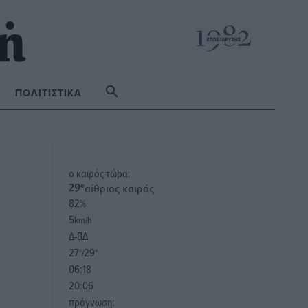
ΠΟΛΙΤΙΣΤΙΚΆ
o καιρός τώρα:
αίθριος καιρός
29
°
82
%
5
km/h
Δ-ΒΔ
27
29
°/
°
06:18
20:06
πρόγνωση: