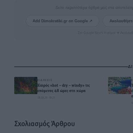
Δείτε περισσότερα άρθρα μας στα αποτελέσ
Add Dimokratiki.gr on Google ↗
Ακολουθήστ
Στο Google News πατήστε ★ Ακολουθ
Δ
ΕΙΔΉΣΕΙΣ
Καιρός «hot – dry – windy» τις
επόμενες 48 ώρες στη χώρα
08.08.26 · 19:21
0
Σχολιασμός Άρθρου