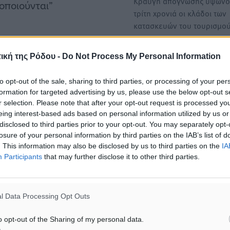
Κραυγή απόγνωσης υψώνο
οποιούνται”
τρίτη χρονιά οι κλάδοι των
κατασκευών του τουρισμού
γές, υπάρχει εκτός από τη
«Πράσινο» σε 89.290 μετα
ική της Ρόδου -
Do Not Process My Personal Information
ρώπη, και το ζήτημα ότι
εργατών από τρίτες χώρες -
κόμα και θέσεων υψηλής
ειδικότητες στον πρωτογεν
to opt-out of the sale, sharing to third parties, or processing of your per
τομέα, τις κατασκευές…
formation for targeted advertising by us, please use the below opt-out s
ηλοί μισθοί για τα
r selection. Please note that after your opt-out request is processed y
Tον ανώτατο αριθμό θέσεω
eing interest-based ads based on personal information utilized by us or
μετακλήσεις εργαζομένων
disclosed to third parties prior to your opt-out. You may separately opt-
τρίτες χώρες που για…
losure of your personal information by third parties on the IAB’s list of
οσφαιρική ομάδα, της
. This information may also be disclosed by us to third parties on the
IA
τί να θέλουν να
Participants
that may further disclose it to other third parties.
Στις 300.000 οι κενές θέσε
ο.
εργασίας στην Ελλάδα – Μ
ελλείψεις σε αγροτικό τομέ
l Data Processing Opt Outs
κατασκευές
 καν λόγος, παρά το
Μεγάλες ελλείψεις
ν ζητά διαρκώς
o opt-out of the Sharing of my personal data.
παρουσιάζονται στο εργατι