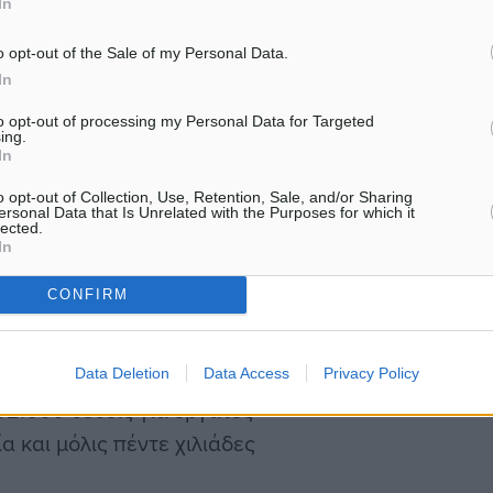
In
των δημόσιων και
δυναμικό στην Ελλάδα, με 
κενές θέσεις εργασίας να…
o opt-out of the Sale of my Personal Data.
In
γαζόμενους από το
to opt-out of processing my Personal Data for Targeted
ing.
In
o opt-out of Collection, Use, Retention, Sale, and/or Sharing
ιστεί η νέα Κοινή
ersonal Data that Is Unrelated with the Purposes for which it
lected.
ουν στη χώρα μας 80.000
In
φαίνεται δεν καλύπτουν
CONFIRM
ργασίας.
ς εργάτες. Ενδεικτικό
Data Deletion
Data Access
Privacy Policy
52.000 θέσεις για εργάτες
α και μόλις πέντε χιλιάδες