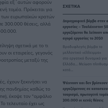
οψηφία εξ΄αυτών αφορούν
ΣΧΕΤΙΚΆ
ενή τομέα. Πρόκειται για
ο των ευρωπαϊκών κρατών
Δημογραφική βόμβα στην 
 σε 300.000 θέσεις, αλλά
εργασίας – Τουλάχιστον 5
500.000.
εργαζόμενοι θα λείπουν απ
αγορά εργασίας το 2050
τίληψη σχετικά με το τι
Βραδυφλεγής βόμβα το
υν οι εταιρείες, γεγονός
μελλοντικό «έλλειμμα»
στο εργατικό δυναμικό για
 νοοτροπίας μεταξύ της
Ελλάδα… Μείωση πληθυσμ
κατά…
ές, έχουν ξεκινήσει να
Ψάχνουν και δεν βρίσκουν
 της πανδημίας καθώς το
εργαζόμενους σε κατασκευ
ome), έκοψε τον “ομφάλιο
τουρισμό, πρωτογενή τομέα
300.000 οι κενές θέσεις
Το τελευταίο έχει ως