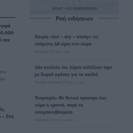
Ροή ειδήσεων
αγορά
00.000
Καιρός «hot – dry – windy» τις
ό την
επόμενες 48 ώρες στη χώρα
Ειδήσεις
•
πριν 1 ώρα
Δύο σχολεία της Λέρου αλλάζουν όψη
 την
με δωρεά αγάπης για τα παιδιά
ού
Τοπικές Ειδήσεις
•
πριν 2 ώρες
Τουρισμός: Με θετικό πρόσημο έως
τώρα η χρονιά, παρά τα
ές,
σκαμπανεβάσματα
 – Στις
Ειδήσεις
•
πριν 2 ώρες