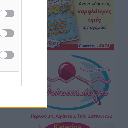
καιρικά φαινόμενα δεν υπάρχουν
τις
περιθώρια εφησυχασμού
Ειδήσεις
•
πριν 2 ώρες
Στον Άγιο Νικόλαο Χάλκης ανοίγει
ξανά το ανανεωμένο εκκλησιαστικό
μουσείο από τη Λέσχη Lions Χάλκης
Τοπικές Ειδήσεις
•
πριν 2 ώρες
Ρόδος: «Βουλιάζει» από τουρίστες –
Πάνω από 1 εκατ. επιβάτες και 55
κρουαζιερόπλοια
Τοπικές Ειδήσεις
•
πριν 3 ώρες
Γ’ Εθνική Κατηγορία: Οι ημερομηνίες
των αγωνιστικών της κανονικής
περιόδου
Αθλητικά
•
πριν 8 ώρες