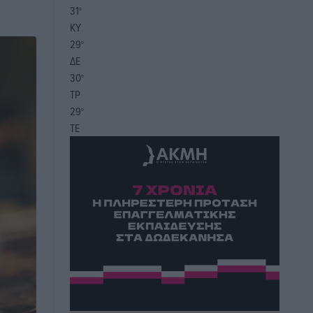
31
°
ΚΥ
29
°
ΔΕ
30
°
ΤΡ
29
°
ΤΕ