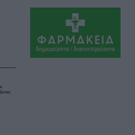
Τα Γλυπτά του Παρθενώνα ως
προσωπικό δώρο στον Τραμπ
Δημο-Κρίσεις
•
πριν 9 ώρες
Το στενό της Κρεμαστής μπήκε στη
λίστα των 7 θαυμάτων της αναμονής
Δημο-Κρίσεις
•
πριν 9 ώρες
ΣΕΤΕ: Σημαντική θεσμική εξέλιξη η
ΚΥΑ για το ΕΧΠ για τον τουρισμό
Ειδήσεις
•
πριν 9 ώρες
ώς
ξενίας
Γ. Χατζημάρκος: “Δύο μεγάλες
δεσμεύσεις Γεωργιάδη” – Κίνητρα για
τους γιατρούς των νησιών και
συνεργασία Ρόδου με το Αττικόν για το
Ακτινοθεραπευτικό
Τοπικές Ειδήσεις
•
πριν 9 ώρες