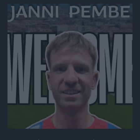
Ερώτηση Μπελέρη σε Κομισιόν για τη δημιουργία
«σύγχρονου Ευρωπαϊκού Ταμείου Αντιμετώπισης
Φυσικών Καταστροφών»
Ειδήσεις
•
πριν 7 ώρες
Έκκληση γονέων για να λειτουργήσει ο
Βρεφονηπιακός Σταθμός Κάσου
Τοπικές Ειδήσεις
•
πριν 7 ώρες
Ακρίβεια: Σημαντικές οι διατακτικές σίτισης για 3
στους 4 εργαζομένους
Ειδήσεις
•
πριν 7 ώρες
Κινητοποίηση της Πυροσβεστικής στην Κάρπαθο, για
τη φωτιά στην περιοχή Σάνταλο
Τοπικές Ειδήσεις
•
πριν 7 ώρες