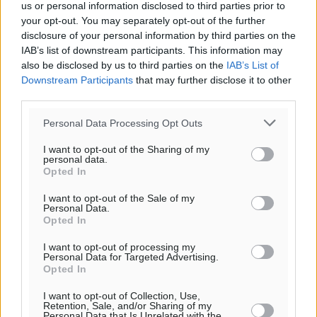
us or personal information disclosed to third parties prior to
Ολοκλήρωση του έργου αναβάθμισης των
your opt-out. You may separately opt-out of the further
disclosure of your personal information by third parties on the
υποδομών του Νεστορίδειου Μελάθρου
IAB’s list of downstream participants. This information may
Τοπικές Ειδήσεις
•
πριν 23 λεπτά
also be disclosed by us to third parties on the
IAB’s List of
Downstream Participants
that may further disclose it to other
Γ.Σ. Διαγόρας: Στα «κυανέρυθρα» ο Janni Pembe
third parties.
Αθλητικά
•
πριν 2 ώρες
Personal Data Processing Opt Outs
Σύλληψη 21χρονου για ναρκωτικά στη Ρόδο
I want to opt-out of the Sharing of my
personal data.
Τοπικές Ειδήσεις
•
πριν 2 ώρες
Opted In
I want to opt-out of the Sale of my
Με 13,1% κάλυψη εργαζομένων από συλλογικές
Personal Data.
συμβάσεις, η Ελλάδα στον “πάτο” της ΕΕ
Opted In
Απόψεις
•
πριν 2 ώρες
I want to opt-out of processing my
Personal Data for Targeted Advertising.
Opted In
Στο νοσοκομείο της Ρόδου αύριο ο Άδωνις Γεωργιάδης
Τοπικές Ειδήσεις
•
πριν 2 ώρες
I want to opt-out of Collection, Use,
Retention, Sale, and/or Sharing of my
Personal Data that Is Unrelated with the