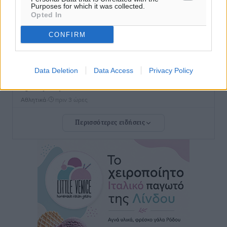
Purposes for which it was collected.
Φώτης Γιαννακός στον RV: Με αυξημένες πληρότητες
Opted In
η Λέρος, στόχος η επιμήκυνση της τουριστικής σεζόν
CONFIRM
στο νησί
Τοπικές Ειδήσεις
•
πριν 2 ώρες
Data Deletion
Data Access
Privacy Policy
Α.Σ. Ρόδος: Πρώτη… στην νέα σελίδα των «ελαφιών»
(φωτορεπορτάζ)
Αθλητικά
•
πριν 3 ώρες
Περισσότερες ειδήσεις
Στίβος: Οι βαθμολογίες των συλλόγων της
Δωδεκανήσου
Αθλητικά
•
πριν 3 ώρες
Νέες ταυτότητες: Ποιοι πρέπει να τις αλλάξουν άμεσα
και ποιοι όχι
Ειδήσεις
•
πριν 3 ώρες