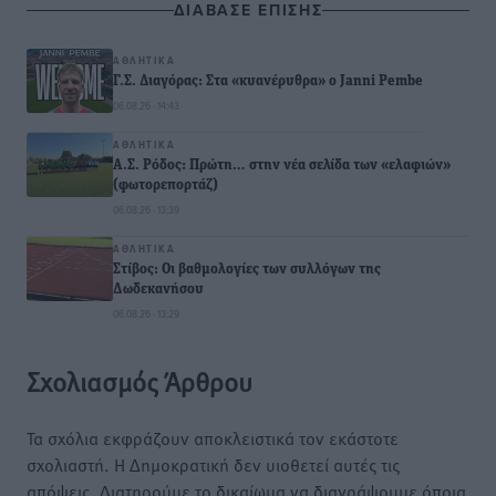
ΔΙΑΒΑΣΕ ΕΠΙΣΗΣ
ΑΘΛΗΤΙΚΆ
Γ.Σ. Διαγόρας: Στα «κυανέρυθρα» ο Janni Pembe
06.08.26 · 14:43
ΑΘΛΗΤΙΚΆ
Α.Σ. Ρόδος: Πρώτη… στην νέα σελίδα των «ελαφιών»
(φωτορεπορτάζ)
06.08.26 · 13:39
ΑΘΛΗΤΙΚΆ
Στίβος: Οι βαθμολογίες των συλλόγων της
Δωδεκανήσου
06.08.26 · 13:29
Σχολιασμός Άρθρου
Τα σχόλια εκφράζουν αποκλειστικά τον εκάστοτε
σχολιαστή. Η Δημοκρατική δεν υιοθετεί αυτές τις
απόψεις. Διατηρούμε το δικαίωμα να διαγράψουμε όποια