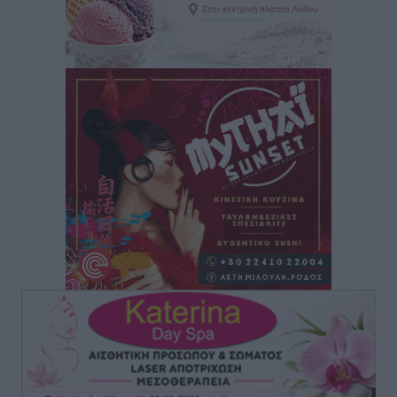
Στον Ιπποκράτη η Μαρία Βλάχου
Αθλητικά
•
πριν 3 ώρες
Οικονομική ενίσχυση για συντήρηση στο κλειστό της
Καρπάθου
Αθλητικά
•
πριν 3 ώρες
Στάθης Αντωνάς: Ένα βήμα πριν από επαγγελματικό
συμβόλαιο πυγμαχίας με MTGP και BXGP για Ευρώπη
και Αυστραλία
Αθλητικά
•
πριν 3 ώρες
ΚΑΕ Κολοσσός: Τα… ευρωπαϊκά εισιτήρια διαρκείας
Αθλητικά
•
πριν 3 ώρες
Ιπποκράτης: Ανανέωσε η Νίκη Καρτσαμάρη
Αθλητικά
•
πριν 3 ώρες