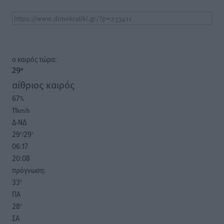
o καιρός τώρα:
29
°
αίθριος καιρός
67
%
11
km/h
Δ-ΝΔ
29
29
°/
°
06:17
20:08
πρόγνωση:
33
°
ΠΑ
28
°
ΣΑ