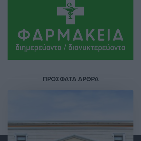
Τοπικές Ειδήσεις
•
πριν 4 ώρες
Κλειστή αύριο βράδυ η παραλιακή οδός στο λιμάνι της
Κω
Τοπικές Ειδήσεις
•
πριν 4 ώρες
Στην ΑΑΔΕ ο Μητσοτάκης για το myAGRO: «Είναι μια
πολύ σημαντική ημέρα για τον πρωτογενή τομέα»
Ειδήσεις
•
πριν 5 ώρες
ΠΡΟΣΦΑΤΑ ΑΡΘΡΑ
Ξενοδοχεία: Ανοδος 10% στον τζίρο με στάσιμες
διανυκτερεύσεις
Ειδήσεις
•
πριν 5 ώρες
Οι πρώτες εικόνες του νέου Canadair που έρχεται
Ελλάδα και θα πετά και νύχτα
Ειδήσεις
•
πριν 5 ώρες