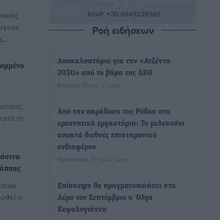
τικής
ύργησε
Ροή ειδήσεων
ής…
Αποκαλυπτήρια για την «Ατζέντα
κομμένο
2030» από το βήμα της ΔΕΘ
Ειδήσεις
•
πριν 2 ώρες
ίκησης
Από την παράδοση της Ρόδου στα
κατά τη
ερευνητικά εργαστήρια: Το μελεκούνι
αποκτά διεθνές επιστημονικό
ενδιαφέρον
ράσινα
Πολιτιστικά
•
πριν 2 ώρες
τάππας
ταίων
Επίσκεψη θα πραγματοποιήσει στη
υθεί η
Λέρο τον Σεπτέμβριο η Όλγα
Κεφαλογιάννη