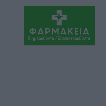
Τοπικές Ειδήσεις
•
πριν 6 ώρες
Ακαθάριστα οικόπεδα: Τι γίνεται όταν
ο ιδιοκτήτης δεν τα καθαρίσει – Πώς
κινούνται δήμοι και ΠΣ, ποιος
πληρώνει τον λογαριασμό
Τοπικές Ειδήσεις
•
πριν 6 ώρες
Πού κινούνται οι κρατήσεις last
minute σε Ελλάδα από Γερμανούς
Ειδήσεις
•
πριν 6 ώρες
Οδηγός στη Ρόδο τράκαρε σταθμευμένο
αυτοκίνητο, παρέσυρε 72χρονο και
διέφυγε
Τοπικές Ειδήσεις
•
πριν 6 ώρες
Το νέο Ειδικό Χωροταξικό για τον