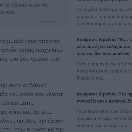
η και θα τους δώσει την
Το μεγάλο διάστημα αγωνισ
ας τους.
απραξίας, το οποίο δημιο
Dimokratiki AI
ο συνδυασμός της διακοπ
στο μυαλό τους άπαντες
Ατρόμητος Διμυλιάς: Το... 
χέρι που έγινε ευλογία και
 εντός έδρας παιχνιδιού
κανένας δεν πάει πουθενά
ική του 2ου ομίλου του
Όταν ο παράγοντας της διο
Νίκος Απτόγλου τραβούσε 
διάρκεια της…
αυριανός ουδόλως
δα του απλά δεν γίνεται
Ατρόμητος Διμυλιάς: Στα π
 τέτοιο ματς,
συνεχίζει και ο Αντώνης Σ
με κόπο και ιδρώτα,
Την πεπατημένη των τελευ
ημερών συνεχίζει να ακολο
 ολίγες ομάδες την έχουν
διοίκηση του Ατρόμητου…
ροστά στην προοπτική της