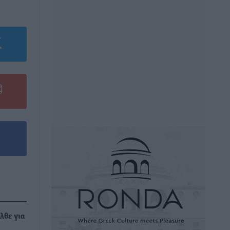
λθε για