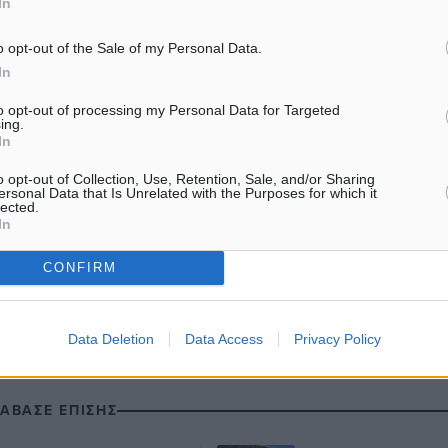
In
o opt-out of the Sale of my Personal Data.
In
to opt-out of processing my Personal Data for Targeted
ρωτάθλημα
ing.
In
o opt-out of Collection, Use, Retention, Sale, and/or Sharing
ersonal Data that Is Unrelated with the Purposes for which it
lected.
ματα αναζήτησης
In
ε μας στο Google News ★ ↗
CONFIRM
ήστε
Data Deletion
Data Access
Privacy Policy
ΙΑΒΑΣΕ ΕΠΙΣΗΣ