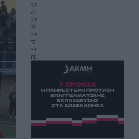
32
°
ΔΕ
29
°
ΤΡ
29
°
ΤΕ
29
°
ΠΕ