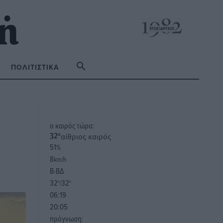
ΠΟΛΙΤΙΣΤΙΚΆ
o καιρός τώρα:
αίθριος καιρός
32
°
51
%
8
km/h
Β-ΒΔ
32
32
°/
°
06:19
20:05
πρόγνωση: