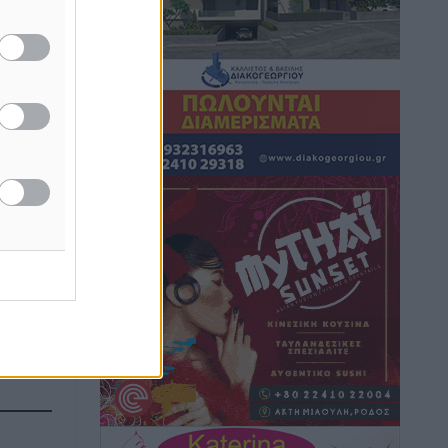
Καιρός: Επιμένουν οι υψηλές
θερμοκρασίες – Ισχυρά μελτέμια έως 9
μποφόρ, σε «Red Code» 6 περιοχές
Τοπικές Ειδήσεις
•
πριν 5 ώρες
Τα φοιτητικά ενοίκια «τινάζουν στον
αέρα» τους οικογενειακούς
προϋπολογισμούς
Ειδήσεις
•
πριν 5 ώρες
Δύο νέοι ξενώνες παραδόθηκαν στις
Ένοπλες Δυνάμεις στη νήσο Ρω
Τοπικές Ειδήσεις
•
πριν 5 ώρες
Συνεχίζεται η έξοδος του Αυγούστου –
Πάνω από 34.000 αναχωρούν σήμερα
μόνο από τον Πειραιά