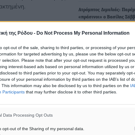
ακτημένη.
Ατρόμητος Διμυλιάς: Παρέμ
«πράσινοι» ο Βασίλης Σάββ
ημένοι για τις παγίδες της
ο Αυγουστίνος Πεταυράκη
ου Χρυσοστόμου Χάσταλη,
ική της Ρόδου -
Do Not Process My Personal Information
Ακόμα δύο ποδοσφαιριστές
βδομάδας και η τελευταία
υπάρχοντος ρόστερ, που
to opt-out of the sale, sharing to third parties, or processing of your per
συνέβαλαν στην κατάκτηση
επιβεβαίωσε την
formation for targeted advertising by us, please use the below opt-out s
τίτλου…
r selection. Please note that after your opt-out request is processed y
eing interest-based ads based on personal information utilized by us or
disclosed to third parties prior to your opt-out. You may separately opt-
ουργηθεί αύριο το
losure of your personal information by third parties on the IAB’s list of
. This information may also be disclosed by us to third parties on the
IA
Participants
that may further disclose it to other third parties.
ρφέα, καθώς με νίκη ο
ρβασής του, πρόκειται για
l Data Processing Opt Outs
ας για φέτος και είναι μία
o opt-out of the Sharing of my personal data.
ειροκρότημα για την