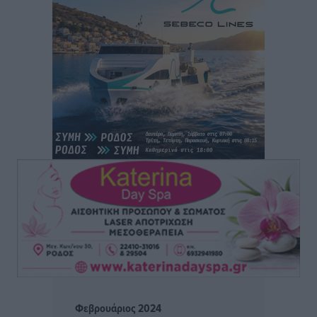
Πολιτιστικά
•
πριν 3 ώρες
Έκτακτη συνεδρίαση της Δημοτικής Επιτροπής Ρόδου
αύριο Παρασκευή 7 Αυγούστου
Τοπικές Ειδήσεις
•
πριν 3 ώρες
ΑΕΡΑ: Δεν σταματάει να ενισχύεται, νέο απόκτημα ο
Μητρόπουλος
Αθλητικά
•
πριν 3 ώρες
Κλεάνθης: Δουλειές μετά ευχαριστιών στο γήπεδο,
ατομικό για δύο
Αθλητικά
•
πριν 3 ώρες
Φοίβος: Εν αναμονή του Νίκου Λαζίδη
Αθλητικά
•
πριν 3 ώρες
Φεβρουάριος 2024