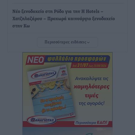
Νέο ξενοδοχείο στη Ρόδο για την H Hotels –
Χατζηλαζάρου – Προχωρά καινούργιο ξενοδοχείο
στην Κω
Τοπικές Ειδήσεις
•
πριν 3 ώρες
Περισσότερες ειδήσεις
Αυτοκίνητο μπήκε παράνομα σε μονόδρομο στο
Μαστιχάρι – Αναποδογύρισε όχημα με μητέρα και
5χρονο παιδί
Τοπικές Ειδήσεις
•
πριν 3 ώρες
“Η Ευρώπη αντιμετώπιζε το προσφυγικό σαν ταινία
τρόμου” – Η συγκλονιστική μαρτυρία της Χαρούλας
Γιασιράνη στον RV για τα γεγονότα που οδήγησαν στο
Σύμφωνο της Λέρου
Τοπικές Ειδήσεις
•
πριν 3 ώρες
Συναυλία με τον Γιάννη Κότσιρα στις 21 Αυγούστου