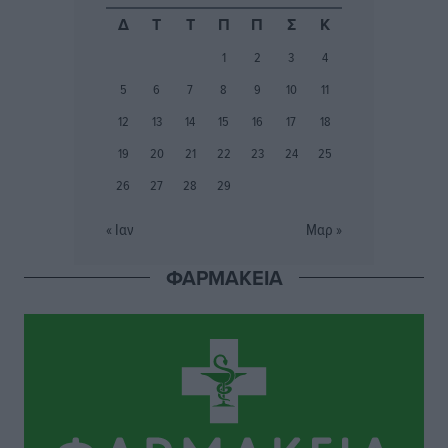
Ιάλυσος Β’: Νωρίς νωρίς μπήκαν στα βάσανα της
Δ
Τ
Τ
Π
Π
Σ
Κ
προετοιμασίας
1
2
3
4
Αθλητικά
•
πριν 3 ώρες
5
6
7
8
9
10
11
Εθνικός Αρχίπολης: Μεγάλο βήμα προόδου η ίδρυση
12
13
14
15
16
17
18
Ακαδημίας
19
20
21
22
23
24
25
Αθλητικά
•
πριν 3 ώρες
26
27
28
29
Ιππότες: Με το βλέμμα στραμμένο στο μέλλον
« Ιαν
Μαρ »
Αθλητικά
•
πριν 3 ώρες
ΦΑΡΜΑΚΕΙΑ
ΠΑΜΕ ΣΤΟΙΧΗΜΑ: Περισσότερα από 95 εκατομμύρια
ευρώ σε κέρδη μοίρασε τον Ιούλιο
Αθλητικά
•
πριν 4 ώρες
Ολοκλήρωση του έργου αναβάθμισης των
υποδομών του Νεστορίδειου Μελάθρου