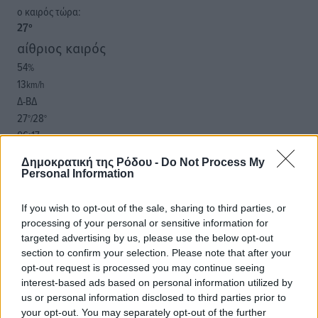
o καιρός τώρα:
27
°
αίθριος καιρός
54
%
13
km/h
Δ-ΒΔ
27
28
°/
°
06:17
20:08
Δημοκρατική της Ρόδου -
Do Not Process My
πρόγνωση:
Personal Information
33
°
ΠΑ
If you wish to opt-out of the sale, sharing to third parties, or
28
°
processing of your personal or sensitive information for
ΣΑ
targeted advertising by us, please use the below opt-out
29
section to confirm your selection. Please note that after your
°
opt-out request is processed you may continue seeing
ΚΥ
interest-based ads based on personal information utilized by
29
°
us or personal information disclosed to third parties prior to
ΔΕ
your opt-out. You may separately opt-out of the further