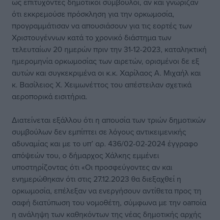
ως επιτυχόντες δημοτικοί σύμβουλοι, αν και γνώριζαν
ότι εκκρεμούσε πρόσκληση για την ορκωμοσία,
προγραμμάτισαν να απουσιάσουν για τις εορτές των
Χριστουγέννων κατά το χρονικό διάστημα των
τελευταίων 20 ημερών πριν την 31-12-2023, καταληκτική
ημερομηνία ορκωμοσίας των αιρετών, ορισμένοι δε εξ
αυτών και συγκεκριμένα οι κ.κ. Χαρίλαος Α. Μιχαήλ και
κ. Βασίλειος Χ. Χειμωνέττος του απέστειλαν σχετικά
αεροπορικά εισιτήρια.
Διατείνεται εξάλλου ότι η απουσία των τριών δημοτικών
συμβούλων δεν εμπίπτει σε λόγους αντικειμενικής
αδυναμίας και με το υπ’ αρ. 436/02-02-2024 έγγραφο
απόψεών του, ο δήμαρχος Χάλκης εμμένει
υποστηρίζοντας ότι «Οι προσφεύγοντες αν και
ενημερώθηκαν ότι στις 27.12.2023 θα διεξαχθεί η
ορκωμοσία, επέλεξαν να ενεργήσουν αντίθετα προς τη
σαφή διατύπωση του νομοθέτη, σύμφωνα με την οaποία
η ανάληψη των καθηκόντων της νέας δημοτικής αρχής