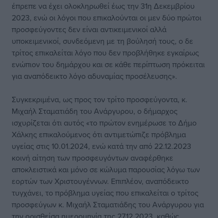
έπρεπε να έχει ολοκληρωθεί έως την 31η Δεκεμβρίου
2023, ενώ οι λόγοι που επικαλούνται οι μεν δύο πρώτοι
προσφεύγοντες δεν είναι αντικειμενικοί αλλά
υποκειμενικοί, συνδεόμενη με τη βούλησή τους, ο δε
τρίτος επικαλείται λόγο που δεν προβλήθηκε εγκαίρως
ενώπιον του δημάρχου και σε κάθε περίπτωση πρόκειται
για αναπόδεικτο λόγο αδυναμίας προσέλευσης».
Συγκεκριμένα, ως προς τον τρίτο προσφεύγοντα, κ.
Μιχαήλ Σταματιάδη του Ανάργυρου, ο δήμαρχος
ισχυρίζεται ότι αυτός «το πρώτον ενημέρωσε το Δήμο
Χάλκης επικαλούμενος ότι αντιμετώπιζε πρόβλημα
υγείας στις 10.01.2024, ενώ κατά την από 22.12.2023
κοινή αίτηση των προσφευγόντων αναφέρθηκε
αποκλειστικά και μόνο σε κώλυμα παρουσίας λόγω των
εορτών των Χριστουγέννων. Επιπλέον, αναπόδεικτο
τυγχάνει, το πρόβλημα υγείας που επικαλείται ο τρίτος
προσφεύγων κ. Μιχαήλ Σταματιάδης του Ανάργυρου για
την ορισθείσα ημερομηνία της 27.12.2023, καθώς