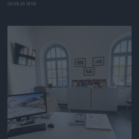
06.08.26 18:58
Γ.Σ. Ηπιόνη: «Προπονητική ομάδα με εμπειρία,
επιστημονική γνώση και σύγχρονες μεθόδους»
Αθλητικά
•
πριν 7 ώρες
Α.Σ. Ρόδος: Ξανά στα «πράσινα» ο Νίκος Κοντίτσης
Αθλητικά
•
πριν 7 ώρες
Συναυλία Μάριου Φραγκούλη – Γιώργου Περρή στην
Κάσο
Πολιτιστικά
•
πριν 7 ώρες
Την άρση των εμποδίων για την άμεση λειτουργία του
βρεφονηπιακού σταθμού στην Κάσο, ζητά ο Μάνος
Κόνσολας
Τοπικές Ειδήσεις
•
πριν 8 ώρες