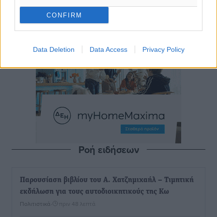
CONFIRM
Data Deletion
Data Access
Privacy Policy
Ροή ειδήσεων
Παρουσίαση βιβλίου του Α. Χατζημιχαήλ – Τιμητική
εκδήλωση για τους αυτοδιοικητικούς της Κω
Πολιτιστικά
•
πριν 48 λεπτά