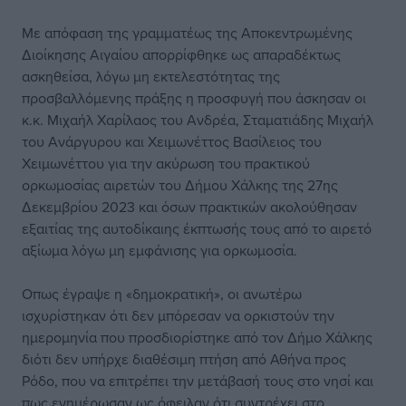
Με απόφαση της γραμματέως της Αποκεντρωμένης
Διοίκησης Αιγαίου απορρίφθηκε ως απαραδέκτως
ασκηθείσα, λόγω μη εκτελεστότητας της
προσβαλλόμενης πράξης η προσφυγή που άσκησαν οι
κ.κ. Μιχαήλ Χαρίλαος του Ανδρέα, Σταματιάδης Μιχαήλ
του Ανάργυρου και Χειμωνέττος Βασίλειος του
Χειμωνέττου για την ακύρωση του πρακτικού
ορκωμοσίας αιρετών του Δήμου Χάλκης της 27ης
Δεκεμβρίου 2023 και όσων πρακτικών ακολούθησαν
εξαιτίας της αυτοδίκαιης έκπτωσής τους από το αιρετό
αξίωμα λόγω μη εμφάνισης για ορκωμοσία.
Οπως έγραψε η «δημοκρατική», οι ανωτέρω
ισχυρίστηκαν ότι δεν μπόρεσαν να ορκιστούν την
ημερομηνία που προσδιορίστηκε από τον Δήμο Χάλκης
διότι δεν υπήρχε διαθέσιμη πτήση από Αθήνα προς
Ρόδο, που να επιτρέπει την μετάβασή τους στο νησί και
πως ενημέρωσαν ως όφειλαν ότι συντρέχει στο