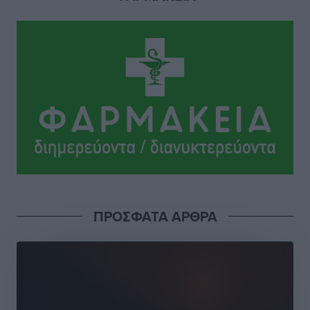
από Γερμανούς
Ειδήσεις
•
πριν 9 ώρες
Οδηγός στη Ρόδο τράκαρε σταθμευμένο αυτοκίνητο,
παρέσυρε 72χρονο και διέφυγε
Τοπικές Ειδήσεις
•
πριν 9 ώρες
Το νέο Ειδικό Χωροταξικό για τον Τουρισμό
ξανασχεδιάζει τον επενδυτικό χάρτη της Ρόδου
Τοπικές Ειδήσεις
•
πριν 10 ώρες
Γιάννης Βασιλάκης: «Η Πρωτοβάθμια Φροντίδα
ΠΡΟΣΦΑΤΑ ΑΡΘΡΑ
Υγείας πρέπει να φτάνει σε κάθε γωνιά – Ενισχύουμε
τις δομές, δεν τις αποδυναμώνουμε»
Συνεντεύξεις
•
πριν 10 ώρες
Ιδρυμα Ωνάση: Το όραμα πίσω από τα δύο νέα
σχολεία της Ρόδου