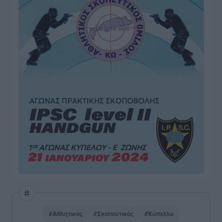
#Αθλητικός
#Σκοπευτικός
#Κύπελλο