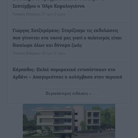
Σεπτέμβριο η Όλγα Κεφαλογιάννη
Τοπικές Ειδήσεις
•
πριν 6 ώρες
Γιώργος Χατζημάρκος: Στηρίζουμε τις εκδηλώσεις
που γίνονται στα νησιά μας γιατί ο πολιτισμός είναι
δικαίωμα όλων και δύναμη ζωής
Τοπικές Ειδήσεις
•
πριν 6 ώρες
Κάρπαθος: Παλιά πυρομαχικά εντοπίστηκαν στο
Αρδάνι – Απαγορεύτηκε η κολύμβηση στην περιοχή
Τοπικές Ειδήσεις
•
πριν 7 ώρες
Περισσότερες ειδήσεις
Τουρνάς για φωτιές: «Κανένα περιθώριο
εφησυχασμού» – Σε πλήρη ετοιμότητα ο μηχανισμός
Ειδήσεις
•
πριν 7 ώρες
Καιρός: Επιμένουν οι υψηλές θερμοκρασίες – Ισχυρά