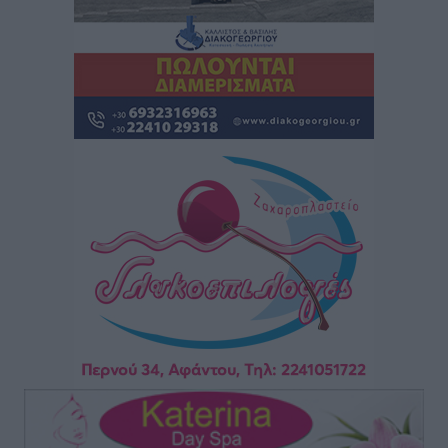
μελτέμια έως 9 μποφόρ, σε «Red Code» 6 περιοχές
Τοπικές Ειδήσεις
•
πριν 8 ώρες
Τα φοιτητικά ενοίκια «τινάζουν στον αέρα» τους
οικογενειακούς προϋπολογισμούς
Ειδήσεις
•
πριν 8 ώρες
Δύο νέοι ξενώνες παραδόθηκαν στις Ένοπλες
Δυνάμεις στη νήσο Ρω
Τοπικές Ειδήσεις
•
πριν 9 ώρες
Συνεχίζεται η έξοδος του Αυγούστου – Πάνω από
34.000 αναχωρούν σήμερα μόνο από τον Πειραιά
Ειδήσεις
•
πριν 9 ώρες
Μόνιμες θέσεις στους παιδικούς σταθμούς: Οι
προϋποθέσεις, η 24μηνη εμπειρία και οι προθεσμίες
για τους δήμους