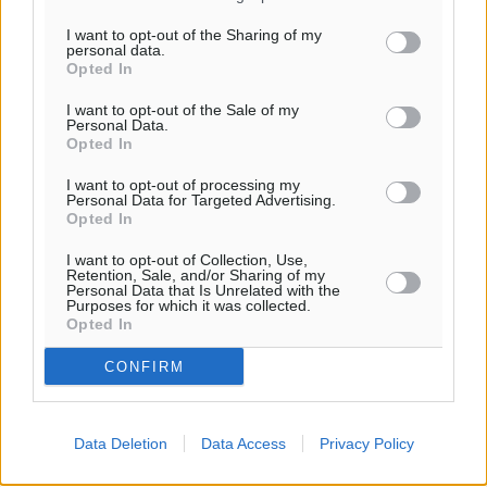
Ροή ειδήσεων
I want to opt-out of the Sharing of my
personal data.
Opted In
Έφυγε από τη ζωή ο επί σειρά ετών εφημέριος στον
I want to opt-out of the Sale of my
ιερό Ναό του Αγίου Νικολάου Παστίδας Μιχαήλ
Personal Data.
Opted In
Καψάλης
Τοπικές Ειδήσεις
•
πριν 3 ώρες
I want to opt-out of processing my
Personal Data for Targeted Advertising.
Opted In
Αποκαλυπτήρια για την «Ατζέντα 2030» από το βήμα
της ΔΕΘ
I want to opt-out of Collection, Use,
Retention, Sale, and/or Sharing of my
Ειδήσεις
•
πριν 5 ώρες
Personal Data that Is Unrelated with the
Purposes for which it was collected.
Opted In
Από την παράδοση της Ρόδου στα ερευνητικά
CONFIRM
εργαστήρια: Το μελεκούνι αποκτά διεθνές
επιστημονικό ενδιαφέρον
Πολιτιστικά
•
πριν 5 ώρες
Data Deletion
Data Access
Privacy Policy
Επίσκεψη θα πραγματοποιήσει στη Λέρο τον