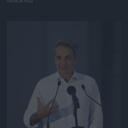
09.08.26 15:52
το μέλλον της μέσα στην αβεβαιότητα
Συνεντεύξεις
•
πριν 10 ώρες
Η υπογεννητικότητα βάζει λουκέτο σε 11 σχολεία
Πρωτοβάθμιας στα Δωδεκάνησα
Ρεπορτάζ
•
πριν 10 ώρες
Κ. Σπανός: Παρά την αυξημένη τουριστική κίνηση, η
αγορά της Ρόδου κινείται κάτω από τις προσδοκίες
Ρεπορτάζ
•
πριν 10 ώρες
Ο λαγοκέφαλος βρήκε επιτέλους τιμή, μένει να βρεθεί
και σχέδιο
Δημο-Κρίσεις
•
πριν 11 ώρες
Το ΠΑΣΟΚ στα Δωδεκάνησα ψάχνει έξι και του
περισσεύουν 14
Δημο-Κρίσεις
•
πριν 11 ώρες