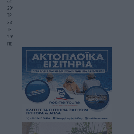
ΔΕ
29
°
ΤΡ
28
°
ΤΕ
29
°
ΠΕ