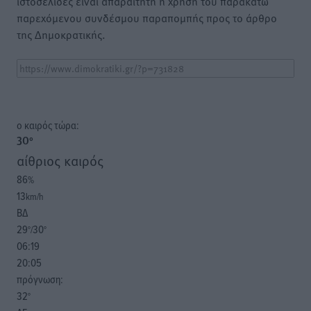
ιστοσελίδες είναι απαραίτητη η χρήση του παρακάτω
παρεχόμενου συνδέσμου παραπομπής προς το άρθρο
της Δημοκρατικής.
o καιρός τώρα:
30
°
αίθριος καιρός
86
%
13
km/h
ΒΔ
29
30
°/
°
06:19
20:05
πρόγνωση:
32
°