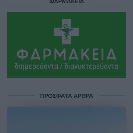
ΦΑΡΜΑΚΕΙΑ
Σι Τζέι Χάρις: «Να πανηγυρίσουμε πολλές νίκες μαζί»
Αθλητικά
•
πριν 5 ώρες
Ροδήλιος: Ο απολογισμός από το Πανελλήνιο
Πρωτάθλημα Πίστας
Αθλητικά
•
πριν 5 ώρες
Διαγόρας: Μετεγγραφικό ντεμαράζ
Αθλητικά
•
πριν 5 ώρες
Γ.Σ. Διαγόρας: Εντατική προετοιμασία και επιστροφή
Ρίζου στις Ακαδημίες
ΠΡΟΣΦΑΤΑ ΑΡΘΡΑ
Αθλητικά
•
πριν 5 ώρες
Εθνική Ανδρών: Ραντεβού στο Telekom Center Athens
Αθλητικά
•
πριν 5 ώρες