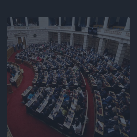
εξετάζουμε την θεσμοθέτηση τρίτης κατηγορίας
κινήτρων, ειδικά για τα νοσοκομεία στα νησιά”
Τοπικές Ειδήσεις
•
πριν 6 ώρες
Θετικό κλίμα και κοινό όραμα για την ανάδειξη της
ιστορίας της Ρόδου στο Αεροδρόμιο «Διαγόρας»
Τοπικές Ειδήσεις
•
πριν 6 ώρες
Αντώνης Καμπουράκης: «Ένα σπουδαίο έργο
πολιτισμού για τη Ρόδο, που σχεδιάσαμε και
εξασφαλίσαμε τη χρηματοδότησή του, γίνεται
πραγματικότητα»
Τοπικές Ειδήσεις
•
πριν 6 ώρες
Στο Α΄ Νεκροταφείο το μνημόσυνο για τον έναν χρόνο
από τον θάνατο της Λένας Σαμαρά
Ειδήσεις
•
πριν 7 ώρες