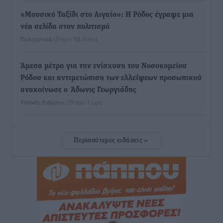
«Μουσικό Ταξίδι στο Αιγαίο»: Η Ρόδος έγραψε μια
νέα σελίδα στον πολιτισμό
Πολιτιστικά
•
πριν 58 λεπτά
Άμεσα μέτρα για την ενίσχυση του Νοσοκομείου
Ρόδου και αντιμετώπιση των ελλείψεων προσωπικού
ανακοίνωσε ο Άδωνις Γεωργιάδης
Τοπικές Ειδήσεις
•
πριν 1 ώρα
Iατρικός Σύλλογος Ροδου προς Α. Γεωργιάδη:
Περισσότερες ειδήσεις
Στρατηγικές Προτάσεις για την Ενίσχυση της
Δημόσιας Υγείας στη Νησιωτική Ελλάδα και στα
Νοσοκομεία της Γ΄ Ζώνης
Τοπικές Ειδήσεις
•
πριν 2 ώρες
Πάνθηρες: Ξεκίνησαν αισιόδοξοι για την παρθενική
“πτήση” τους