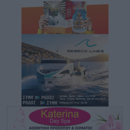
Αθλητικά
•
πριν 2 ώρες
Άρης Αρχαγγέλου: Στο πλευρό του άτυχου Ιάκωβου
Θωμά
Αθλητικά
•
πριν 2 ώρες
Φοίβος: Η μεγάλη επιστροφή του Μπρένο Σαλβατιέρα
Αθλητικά
•
πριν 2 ώρες
Κλεάνθης: Έτοιμες οι κάρτες διαρκείας της νέας
σεζόν
Αθλητικά
•
πριν 2 ώρες
Ατρόμητος Διμυλιάς: Ο Μαργαρίτης και μία
αδιαπραγμάτευτη φιλοσοφία
Αθλητικά
•
πριν 2 ώρες