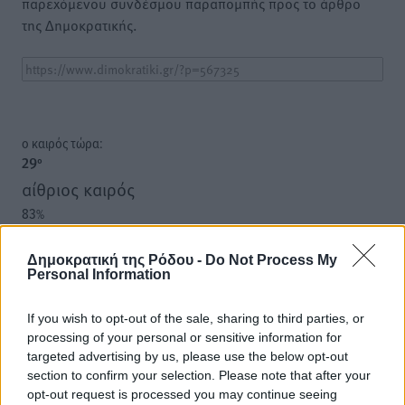
παρεχόμενου συνδέσμου παραπομπής προς το άρθρο
της Δημοκρατικής.
o καιρός τώρα:
29
°
αίθριος καιρός
83
%
16
km/h
Δ
Δημοκρατική της Ρόδου -
Do Not Process My
Personal Information
27
28
°/
°
06:18
If you wish to opt-out of the sale, sharing to third parties, or
20:07
processing of your personal or sensitive information for
πρόγνωση:
targeted advertising by us, please use the below opt-out
32
°
section to confirm your selection. Please note that after your
ΣΑ
opt-out request is processed you may continue seeing