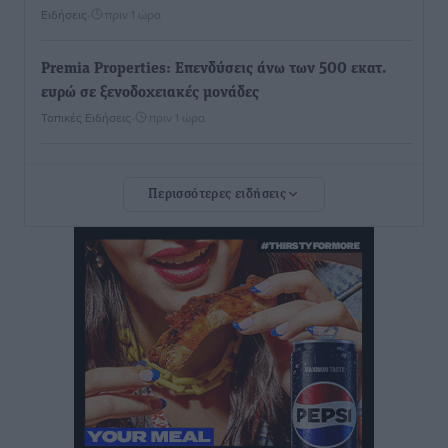
Ειδήσεις
•
πριν 1 ώρα
Premia Properties: Επενδύσεις άνω των 500 εκατ.
ευρώ σε ξενοδοχειακές μονάδες
Τοπικές Ειδήσεις
•
πριν 1 ώρα
Αυξήθηκαν οι Ελληνες που αποφάσισαν να
Περισσότερες ειδήσεις
διακόψουν το κάπνισμα
Ειδήσεις
•
πριν 1 ώρα
Έκτακτο επίδομα παιδιού: Έως 10 Αυγούστου η
προθεσμία για ΑΦΜ – Ποιοι πάνε ταμείο
Ειδήσεις
•
πριν 1 ώρα
ASTYBUS: 27.642 διαδρομές στην Αστυπάλαια – Το
«έξυπνο» μοντέλο μετακίνησης που έγινε μέρος της
καθημερινότητας