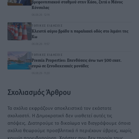
βρεφονηπιακού σταθμού στην Κάσο, ζητά ο Μάνος
Κόνσολας
06.08.26 · 12:14
ΤΟΠΙΚΈΣ ΕΙΔΉΣΕΙΣ
Κλειστή αύριο βράδυ η παραλιακή οδός στο λιμάνι της
Κω
06.08.26 · 11:57
ΤΟΠΙΚΈΣ ΕΙΔΉΣΕΙΣ
Premia Properties: Επενδύσεις άνω των 500 εκατ.
ευρώ σε ξενοδοχειακές μονάδες
06.08.26 · 11:20
Σχολιασμός Άρθρου
Τα σχόλια εκφράζουν αποκλειστικά τον εκάστοτε
σχολιαστή. Η Δημοκρατική δεν υιοθετεί αυτές τις
απόψεις. Διατηρούμε το δικαίωμα να διαγράψουμε όποια
σχόλια θεωρούμε προσβλητικά ή περιέχουν ύβρεις, χωρίς
καμμία προειδοποίηση. Χρήστες που δεν τηρούν τους