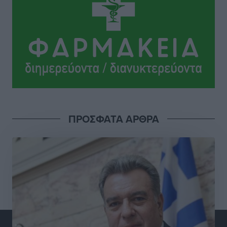
ΦΟΔΣΑ Νοτίου Αιγαίου: «Δεν ζητάμε ασυλία – ζητάμε
θεσμική προστασία της αυτοδιοίκησης»
Τοπικές Ειδήσεις
•
πριν 4 ώρες
Στη διαδικασία της απευθείας διαπραγμάτευσης ο
Δήμος Ρόδου για τη ναυαγοσωστική κάλυψη των
παραλιών
Τοπικές Ειδήσεις
•
πριν 4 ώρες
ΠΡΟΣΦΑΤΑ ΑΡΘΡΑ
Στο Αυτόφωρο 47χρονος που φέρεται να απείλησε τη
70χρονη μητέρα του όταν εκείνη αρνήθηκε να του
δώσει χρήματα για ναρκωτικά
Τοπικές Ειδήσεις
•
πριν 4 ώρες
Ασφαλιστικά μέτρα από το Ελληνικό Δημόσιο κατά
του 39χρονου για τις δολιοφθορές στο Radar
Ατάβυρου
Τοπικές Ειδήσεις
•
πριν 4 ώρες