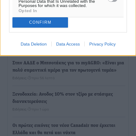
βρεφονηπιακού σταθμού στην Κάσο, ζητά ο Μάνος
Personal Data that Is Unrelated with the
Purposes for which it was collected.
Κόνσολας
Opted In
Τοπικές Ειδήσεις
•
πριν 19 λεπτά
CONFIRM
Κλειστή αύριο βράδυ η παραλιακή οδός στο λιμάνι της
Κω
Data Deletion
Data Access
Privacy Policy
Τοπικές Ειδήσεις
•
πριν 36 λεπτά
Στην ΑΑΔΕ ο Μητσοτάκης για το myAGRO: «Είναι μια
πολύ σημαντική ημέρα για τον πρωτογενή τομέα»
Ειδήσεις
•
πριν 56 λεπτά
Ξενοδοχεία: Ανοδος 10% στον τζίρο με στάσιμες
διανυκτερεύσεις
Ειδήσεις
•
πριν 1 ώρα
Οι πρώτες εικόνες του νέου Canadair που έρχεται
Ελλάδα και θα πετά και νύχτα