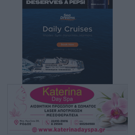
Τοπικές Ειδήσεις
•
πριν 2 ώρες
Ερώτηση Μπελέρη σε Κομισιόν για τη δημιουργία
«σύγχρονου Ευρωπαϊκού Ταμείου Αντιμετώπισης
Φυσικών Καταστροφών»
Ειδήσεις
•
πριν 3 ώρες
Έκκληση γονέων για να λειτουργήσει ο
Βρεφονηπιακός Σταθμός Κάσου
Τοπικές Ειδήσεις
•
πριν 3 ώρες
Ακρίβεια: Σημαντικές οι διατακτικές σίτισης για 3
στους 4 εργαζομένους
Ειδήσεις
•
πριν 3 ώρες
Κινητοποίηση της Πυροσβεστικής στην Κάρπαθο, για
τη φωτιά στην περιοχή Σάνταλο
Τοπικές Ειδήσεις
•
πριν 3 ώρες