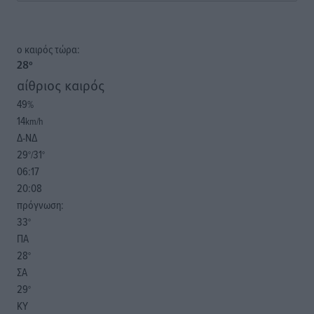
o καιρός τώρα:
28
°
αίθριος καιρός
49
%
14
km/h
Δ-ΝΔ
29
31
°/
°
06:17
20:08
πρόγνωση:
33
°
ΠΑ
28
°
ΣΑ
29
°
ΚΥ