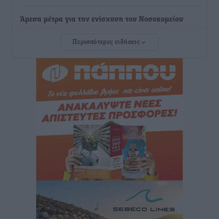
Άμεσα μέτρα για την ενίσχυση του Νοσοκομείου
Ρόδου και αντιμετώπιση των ελλείψεων προσωπικού
Περισσότερες ειδήσεις
ανακοίνωσε ο Άδωνις Γεωργιάδης
Τοπικές Ειδήσεις
•
πριν 15 ώρες
Iατρικός Σύλλογος Ροδου προς Α. Γεωργιάδη:
Στρατηγικές Προτάσεις για την Ενίσχυση της
Δημόσιας Υγείας στη Νησιωτική Ελλάδα και στα
Νοσοκομεία της Γ΄ Ζώνης
Τοπικές Ειδήσεις
•
πριν 15 ώρες
Πάνθηρες: Ξεκίνησαν αισιόδοξοι για την παρθενική
“πτήση” τους
Αθλητικά
•
πριν 15 ώρες
Άρης Αρχαγγέλου: Στο πλευρό του άτυχου Ιάκωβου
Θωμά