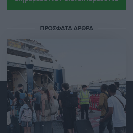
Ροδήλιος: Ο απολογισμός από το Πανελλήνιο
Πρωτάθλημα Πίστας
Αθλητικά
•
πριν 19 ώρες
ΠΡΟΣΦΑΤΑ ΑΡΘΡΑ
Διαγόρας: Μετεγγραφικό ντεμαράζ
Αθλητικά
•
πριν 19 ώρες
Γ.Σ. Διαγόρας: Εντατική προετοιμασία και επιστροφή
Ρίζου στις Ακαδημίες
Αθλητικά
•
πριν 19 ώρες
Εθνική Ανδρών: Ραντεβού στο Telekom Center Athens
Αθλητικά
•
πριν 19 ώρες
ΕΠΟ: Απέσυρε τη στήριξή της στην υποψηφιότητα
του Ινφαντίνο
Αθλητικά
•
πριν 19 ώρες