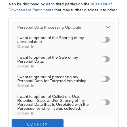
also be disclosed by us to third parties on the
IAB’s List of
Downstream Participants
that may further disclose it to other
third parties.
Personal Data Processing Opt Outs
I want to opt-out of the Sharing of my
personal data.
Opted In
I want to opt-out of the Sale of my
Personal Data.
Opted In
Ροή ειδήσεων
I want to opt-out of processing my
Personal Data for Targeted Advertising.
Opted In
Τριήμερο εξόδου: Πάνω από 129.000 επιβάτες
I want to opt-out of Collection, Use,
αναχωρούν από Πειραιά, Ραφήνα και Λαύριο
Retention, Sale, and/or Sharing of my
Ειδήσεις
•
πριν 13 ώρες
Personal Data that Is Unrelated with the
Purposes for which it was collected.
Opted In
Τι αλλάζει το χωροταξικό στις τουριστικές επενδύσεις
CONFIRM
Τοπικές Ειδήσεις
•
πριν 13 ώρες