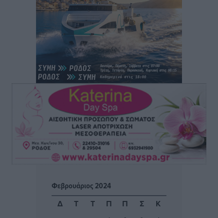
Αθλητικά
•
πριν 15 ώρες
Φοίβος: Η μεγάλη επιστροφή του Μπρένο Σαλβατιέρα
Αθλητικά
•
πριν 15 ώρες
Κλεάνθης: Έτοιμες οι κάρτες διαρκείας της νέας
σεζόν
Αθλητικά
•
πριν 15 ώρες
Ατρόμητος Διμυλιάς: Ο Μαργαρίτης και μία
αδιαπραγμάτευτη φιλοσοφία
Αθλητικά
•
πριν 15 ώρες
Γ.Σ. Διαγόρας: Επέστρεψε στις Ακαδημίες η Ειρήνη
Φεβρουάριος 2024
Παπαεμμανουήλ
Αθλητικά
•
πριν 16 ώρες
Δ
Τ
Τ
Π
Π
Σ
Κ