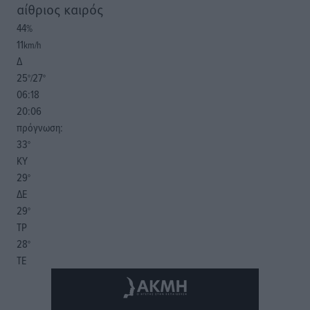
αίθριος καιρός
44
%
11
km/h
Δ
25
27
°/
°
06:18
20:06
πρόγνωση:
33
°
ΚΥ
29
°
ΔΕ
29
°
ΤΡ
28
°
ΤΕ