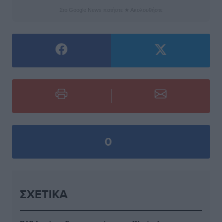
Στο Google News πατήστε ★ Ακολουθήστε
0
ΣΧΕΤΙΚΆ