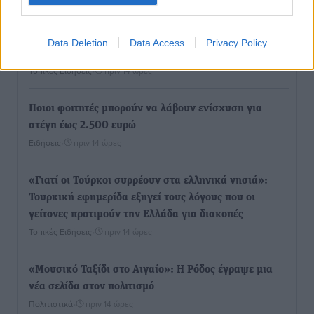
ΥΠΑΑΤ: 12,5 εκατ. ευρώ στις 13 Περιφέρειες για μέτρα
Data Deletion
Data Access
Privacy Policy
βιοασφάλειας
Τοπικές Ειδήσεις
•
πριν 14 ώρες
Ποιοι φοιτητές μπορούν να λάβουν ενίσχυση για
στέγη έως 2.500 ευρώ
Ειδήσεις
•
πριν 14 ώρες
«Γιατί οι Τούρκοι συρρέουν στα ελληνικά νησιά»:
Τουρκική εφημερίδα εξηγεί τους λόγους που οι
γείτονες προτιμούν την Ελλάδα για διακοπές
Τοπικές Ειδήσεις
•
πριν 14 ώρες
«Μουσικό Ταξίδι στο Αιγαίο»: Η Ρόδος έγραψε μια
νέα σελίδα στον πολιτισμό
Πολιτιστικά
•
πριν 14 ώρες