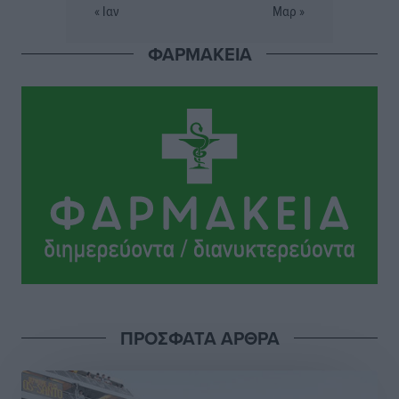
« Ιαν
Μαρ »
Σταυρός Καλυθιών: Απέκτησε την Φωτεινή Πιζάνια
ΦΑΡΜΑΚΕΙΑ
Αθλητικά
•
πριν 8 ώρες
Το Yucatan Show έρχεται στη Ρόδο με τον Frankie
Lluc
Πολιτιστικά
•
πριν 9 ώρες
Σι Τζέι Χάρις: «Να πανηγυρίσουμε πολλές νίκες μαζί»
Αθλητικά
•
πριν 9 ώρες
Ροδήλιος: Ο απολογισμός από το Πανελλήνιο
Πρωτάθλημα Πίστας
Αθλητικά
•
πριν 9 ώρες
ΠΡΟΣΦΑΤΑ ΑΡΘΡΑ
Διαγόρας: Μετεγγραφικό ντεμαράζ
Αθλητικά
•
πριν 9 ώρες