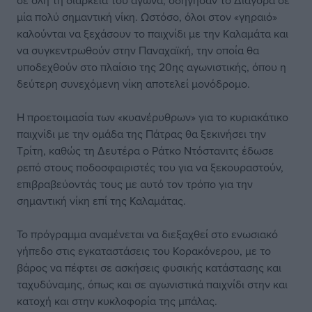
σε όλη τη διάρκεια του αγώνα, οδήγησαν το Διαγόρα σε
μία πολύ σημαντική νίκη. Ωστόσο, όλοι στον «γηραιό»
καλούνται να ξεχάσουν το παιχνίδι με την Καλαμάτα και
να συγκεντρωθούν στην Παναχαϊκή, την οποία θα
υποδεχθούν στο πλαίσιο της 20ης αγωνιστικής, όπου η
δεύτερη συνεχόμενη νίκη αποτελεί μονόδρομο.
Η προετοιμασία των «κυανέρυθρων» για το κυριακάτικο
παιχνίδι με την ομάδα της Πάτρας θα ξεκινήσει την
Τρίτη, καθώς τη Δευτέρα ο Ράτκο Ντόστανιτς έδωσε
ρεπό στους ποδοσφαιριστές του για να ξεκουραστούν,
επιβραβεύοντάς τους με αυτό τον τρόπο για την
σημαντική νίκη επί της Καλαμάτας.
Το πρόγραμμα αναμένεται να διεξαχθεί στο ενωσιακό
γήπεδο στις εγκαταστάσεις του Κορακόνερου, με το
βάρος να πέφτει σε ασκήσεις φυσικής κατάστασης και
ταχυδύναμης, όπως και σε αγωνιστικά παιχνίδι στην και
κατοχή και στην κυκλοφορία της μπάλας.