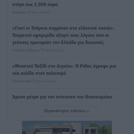
στέγη έως 2.500 ευρώ
Ειδήσεις
•
πριν 4 ώρες
«Γιατί οι Τούρκοι συρρέουν στα ελληνικά νησιά»:
Τουρκική εφημερίδα εξηγεί τους λόγους που οι
γείτονες προτιμούν την Ελλάδα για διακοπές
Τοπικές Ειδήσεις
•
πριν 4 ώρες
«Μουσικό Ταξίδι στο Αιγαίο»: Η Ρόδος έγραψε μια
νέα σελίδα στον πολιτισμό
Πολιτιστικά
•
πριν 4 ώρες
Άμεσα μέτρα για την ενίσχυση του Νοσοκομείου
Ρόδου και αντιμετώπιση των ελλείψεων προσωπικού
Περισσότερες ειδήσεις
ανακοίνωσε ο Άδωνις Γεωργιάδης
Τοπικές Ειδήσεις
•
πριν 5 ώρες