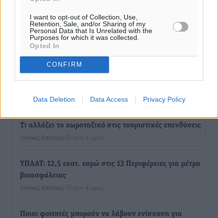
I want to opt-out of Collection, Use,
Retention, Sale, and/or Sharing of my
Personal Data that Is Unrelated with the
Purposes for which it was collected.
Ροή ειδήσεων
Opted In
CONFIRM
Τριήμερο εξόδου: Πάνω από 129.000 επιβάτες
αναχωρούν από Πειραιά, Ραφήνα και Λαύριο
Ειδήσεις
•
πριν 3 ώρες
Data Deletion
Data Access
Privacy Policy
Τι αλλάζει το χωροταξικό στις τουριστικές επενδύσεις
Τοπικές Ειδήσεις
•
πριν 3 ώρες
ΥΠΑΑΤ: 12,5 εκατ. ευρώ στις 13 Περιφέρειες για μέτρα
βιοασφάλειας
Τοπικές Ειδήσεις
•
πριν 4 ώρες
Ποιοι φοιτητές μπορούν να λάβουν ενίσχυση για