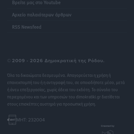
Βρείτε μας στο Youtube
Αρχείο παλαιότερων άρθρων
Η επόμενη παγκόσμια δύναμη στα υδροπλάνα μπορεί
να είναι η Ελλάδα
RSS Newsfeed
Ειδήσεις
•
πριν 13 ώρες
Στη Σύμη η Φαίη Σκορδά επισκέφθηκε την Ιερά Μονή
του Πανορμίτη
©
2009 - 2026 Δημοκρατική της Ρόδου.
Τοπικές Ειδήσεις
•
πριν 13 ώρες
Όλα τα δικαιώματα δεσμευμένα. Απαγορεύεται η χρήση ή
Σερβία: Ανακάμπτουν οι τουριστικές ροές προς την
επανεκπομπή του ή η αντιγραφή του, σε οποιοδήποτε μέσο, μετά
Ελλάδα
ή άνευ επεξεργασίας, χωρίς άδεια του εκδότη. Το σύνολο του
Ειδήσεις
•
πριν 13 ώρες
περιεχομένου και των υπηρεσιών του dimokratiki.gr διατίθεται
στους επισκέπτες αυστηρά για προσωπική χρήση.
Διακοπές στην Κάρπαθο για τον Γιώργο Γεραπετρίτη
Τοπικές Ειδήσεις
•
πριν 13 ώρες
MHT: 232004
Ρόδος: Τραυματίστηκε 53χρονος ναυτικός