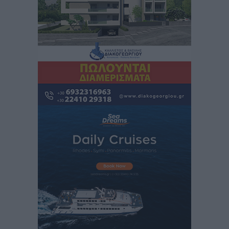
Iατρικός Σύλλογος Ροδου προς Α. Γεωργιάδη:
Στρατηγικές Προτάσεις για την Ενίσχυση της
Δημόσιας Υγείας στη Νησιωτική Ελλάδα και στα
Νοσοκομεία της Γ΄ Ζώνης
Τοπικές Ειδήσεις
•
πριν 5 ώρες
Πάνθηρες: Ξεκίνησαν αισιόδοξοι για την παρθενική
“πτήση” τους
Αθλητικά
•
πριν 5 ώρες
Άρης Αρχαγγέλου: Στο πλευρό του άτυχου Ιάκωβου
Θωμά
Αθλητικά
•
πριν 5 ώρες
Φοίβος: Η μεγάλη επιστροφή του Μπρένο Σαλβατιέρα
Αθλητικά
•
πριν 5 ώρες
Κλεάνθης: Έτοιμες οι κάρτες διαρκείας της νέας