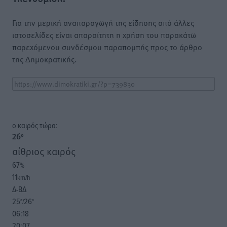
Για την μερική αναπαραγωγή της είδησης από άλλες
ιστοσελίδες είναι απαραίτητη η χρήση του παρακάτω
παρεχόμενου συνδέσμου παραπομπής προς το άρθρο
της Δημοκρατικής.
o καιρός τώρα:
26
°
αίθριος καιρός
67
%
11
km/h
Δ-ΒΔ
25
26
°/
°
06:18
20:07