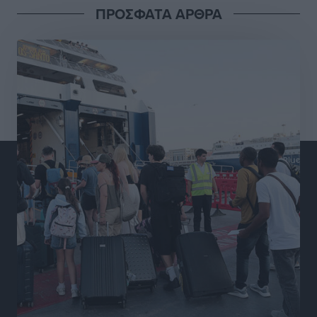
ΠΡΟΣΦΑΤΑ ΑΡΘΡΑ
Διαγόρας: Μετεγγραφικό ντεμαράζ
Αθλητικά
•
πριν 11 ώρες
Γ.Σ. Διαγόρας: Εντατική προετοιμασία και επιστροφή
Ρίζου στις Ακαδημίες
Αθλητικά
•
πριν 11 ώρες
Εθνική Ανδρών: Ραντεβού στο Telekom Center Athens
Αθλητικά
•
πριν 12 ώρες
ΕΠΟ: Απέσυρε τη στήριξή της στην υποψηφιότητα
του Ινφαντίνο
Αθλητικά
•
πριν 12 ώρες
Φοίβος Κω: Το «ευχαριστώ» για το 9ο Kos 3X3
Basketball Festival