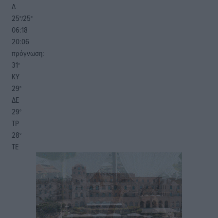
Δ
25
25
°/
°
06:18
20:06
πρόγνωση:
31
°
ΚΥ
29
°
ΔΕ
29
°
ΤΡ
28
°
ΤΕ