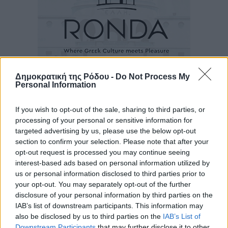
Δημοκρατική της Ρόδου -
Do Not Process My
Personal Information
Ροή ειδήσεων
If you wish to opt-out of the sale, sharing to third parties, or
processing of your personal or sensitive information for
Τριήμερο εξόδου: Πάνω από 129.000 επιβάτες
targeted advertising by us, please use the below opt-out
αναχωρούν από Πειραιά, Ραφήνα και Λαύριο
section to confirm your selection. Please note that after your
Ειδήσεις
•
πριν 6 ώρες
opt-out request is processed you may continue seeing
interest-based ads based on personal information utilized by
us or personal information disclosed to third parties prior to
Τι αλλάζει το χωροταξικό στις τουριστικές επενδύσεις
your opt-out. You may separately opt-out of the further
Τοπικές Ειδήσεις
•
πριν 6 ώρες
disclosure of your personal information by third parties on the
IAB’s list of downstream participants. This information may
also be disclosed by us to third parties on the
IAB’s List of
ΥΠΑΑΤ: 12,5 εκατ. ευρώ στις 13 Περιφέρειες για μέτρα
Downstream Participants
that may further disclose it to other