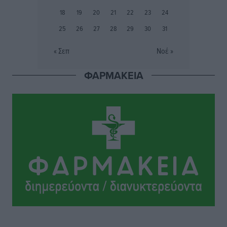
Συνελήφθη 37χρονη στη Ρόδο γιατί είχε αφήσει τα
18
19
20
21
22
23
24
τρία ανήλικα παιδιά της χωρίς επιτήρηση
25
26
27
28
29
30
31
Τοπικές Ειδήσεις
•
πριν 10 ώρες
« Σεπ
Νοέ »
Σταυρός Καλυθιών: Απέκτησε την Φωτεινή Πιζάνια
ΦΑΡΜΑΚΕΙΑ
Αθλητικά
•
πριν 11 ώρες
Το Yucatan Show έρχεται στη Ρόδο με τον Frankie
Lluc
Πολιτιστικά
•
πριν 11 ώρες
Σι Τζέι Χάρις: «Να πανηγυρίσουμε πολλές νίκες μαζί»
Αθλητικά
•
πριν 11 ώρες
Ροδήλιος: Ο απολογισμός από το Πανελλήνιο
Πρωτάθλημα Πίστας
Αθλητικά
•
πριν 11 ώρες