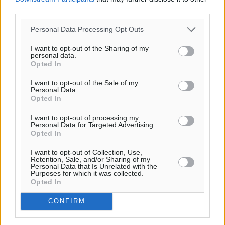
βιοασφάλειας
third parties.
Τοπικές Ειδήσεις
•
πριν 7 ώρες
Personal Data Processing Opt Outs
Ποιοι φοιτητές μπορούν να λάβουν ενίσχυση για
I want to opt-out of the Sharing of my
στέγη έως 2.500 ευρώ
personal data.
Opted In
Ειδήσεις
•
πριν 7 ώρες
I want to opt-out of the Sale of my
Personal Data.
«Γιατί οι Τούρκοι συρρέουν στα ελληνικά νησιά»:
Opted In
Τουρκική εφημερίδα εξηγεί τους λόγους που οι
γείτονες προτιμούν την Ελλάδα για διακοπές
I want to opt-out of processing my
Personal Data for Targeted Advertising.
Τοπικές Ειδήσεις
•
πριν 7 ώρες
Opted In
I want to opt-out of Collection, Use,
«Μουσικό Ταξίδι στο Αιγαίο»: Η Ρόδος έγραψε μια
Retention, Sale, and/or Sharing of my
Personal Data that Is Unrelated with the
νέα σελίδα στον πολιτισμό
Purposes for which it was collected.
Πολιτιστικά
•
πριν 7 ώρες
Opted In
CONFIRM
Άμεσα μέτρα για την ενίσχυση του Νοσοκομείου
Ρόδου και αντιμετώπιση των ελλείψεων προσωπικού