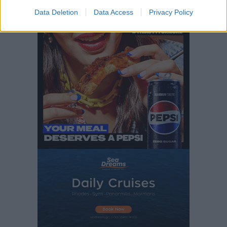
Περισσότερες ειδήσεις
ανακοίνωσε ο Άδωνις Γεωργιάδης
Data Deletion
Data Access
Privacy Policy
Τοπικές Ειδήσεις
•
πριν 7 ώρες
Iατρικός Σύλλογος Ροδου προς Α. Γεωργιάδη:
Στρατηγικές Προτάσεις για την Ενίσχυση της
Δημόσιας Υγείας στη Νησιωτική Ελλάδα και στα
Νοσοκομεία της Γ΄ Ζώνης
Τοπικές Ειδήσεις
•
πριν 8 ώρες
Πάνθηρες: Ξεκίνησαν αισιόδοξοι για την παρθενική
“πτήση” τους
Αθλητικά
•
πριν 8 ώρες
Άρης Αρχαγγέλου: Στο πλευρό του άτυχου Ιάκωβου
Θωμά
Αθλητικά
•
πριν 8 ώρες