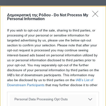
ΣΧΕΤΙΚΆ
Δημοκρατική της Ρόδου -
Do Not Process My
Personal Information
Γιώργος Χατζημάρκος για ΔΕΥΑΡ: Οκτώ (8) κρίσιμα
ερωτήματα ζητούν απαντήσεις
If you wish to opt-out of the sale, sharing to third parties, or
processing of your personal or sensitive information for
targeted advertising by us, please use the below opt-out
Διακινητής επιχείρησε να διαφύγει από το Λιμενικό σε
section to confirm your selection. Please note that after your
επιχείρηση εντοπισμού διάσωσης - Οκτώ νεκροί και οκτώ…
opt-out request is processed you may continue seeing
interest-based ads based on personal information utilized by
Στην Εισαγγελέα Πλημμελειοδικών Ρόδου ο Γιώργος
us or personal information disclosed to third parties prior to
Χατζημάρκος για το κόψιμο του νερού από την ΔΕΥΑΡ στην
your opt-out. You may separately opt-out of the further
ΔΟΥ Ρόδου
disclosure of your personal information by third parties on the
IAB’s list of downstream participants. This information may
also be disclosed by us to third parties on the
IAB’s List of
2η Ειδική Λογοδοσία Δημοτικής Αρχής Ρόδου: Σημείο τριβής
Downstream Participants
that may further disclose it to other
η κατάσταση της ΔΕΥΑΡ και τα οικονομικά της, με…
third parties.
Personal Data Processing Opt Outs