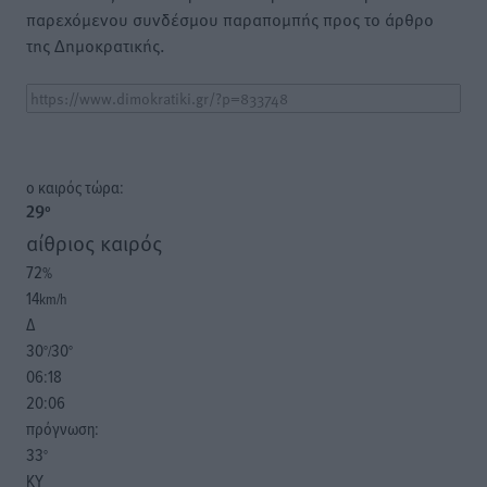
παρεχόμενου συνδέσμου παραπομπής προς το άρθρο
της Δημοκρατικής.
o καιρός τώρα:
29
°
αίθριος καιρός
72
%
14
km/h
Δ
30
30
°/
°
06:18
20:06
πρόγνωση:
33
°
ΚΥ