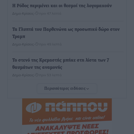
Η Ρόδος περιμένει και οι θεσμοί της λογομαχούν
Δημο-Κρίσεις
•
πριν 47 λεπτά
Τα Γλυπτά του Παρθενώνα ως προσωπικό δώρο στον
Τραμπ
Δημο-Κρίσεις
•
πριν 49 λεπτά
Το στενό της Κρεμαστής μπήκε στη λίστα των 7
θαυμάτων της αναμονής
Δημο-Κρίσεις
•
πριν 53 λεπτά
Περισσότερες ειδήσεις
ΣΕΤΕ: Σημαντική θεσμική εξέλιξη η ΚΥΑ για το ΕΧΠ
για τον τουρισμό
Ειδήσεις
•
πριν 1 ώρα
Γ. Χατζημάρκος: “Δύο μεγάλες δεσμεύσεις
Γεωργιάδη” – Κίνητρα για τους γιατρούς των νησιών