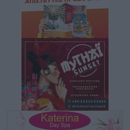
και συνεργασία Ρόδου με το Αττικόν για το
Ακτινοθεραπευτικό
Τοπικές Ειδήσεις
•
πριν 1 ώρα
Σούπερ μάρκετ: Διευρύνεται η εθνική πρωτοβουλία
για τις τιμές – Eρχονται νέες συμμετοχές εταιρειών
Ειδήσεις
•
πριν 1 ώρα
Συνελήφθησαν έξι άτομα για ηχορύπανση από
καταστήματα στο Νότιο Αιγαίο
Τοπικές Ειδήσεις
•
πριν 1 ώρα
15 Αυγούστου 2026: Πώς θα πληρωθούν όσοι
εργαστούν την αργία – Τι ισχύει για πενθήμερο,
εξαήμερο και άδειες
Ειδήσεις
•
πριν 1 ώρα
Πλούσιο πολιτιστικό πρόγραμμα τον Αύγουστο από