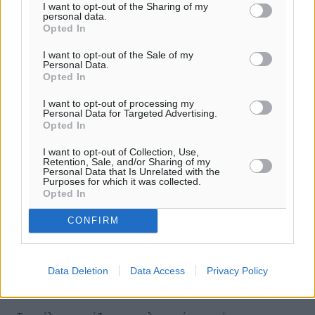
ΔΙΑΒΑΣΕ ΕΠΙΣΗΣ
I want to opt-out of the Sharing of my
personal data.
Opted In
ΤΟΠΙΚΈΣ ΕΙΔΉΣΕΙΣ
Συνελήφθησαν δύο άτομα στην Κάρπαθο για άγρα
I want to opt-out of the Sale of my
Personal Data.
πελατών
Opted In
08.08.26 · 12:15
I want to opt-out of processing my
ΤΟΠΙΚΈΣ ΕΙΔΉΣΕΙΣ
Personal Data for Targeted Advertising.
Γ. Χατζημάρκος: “Δύο μεγάλες δεσμεύσεις Γεωργιάδη”
Opted In
– Κίνητρα για τους γιατρούς των νησιών και
συνεργασία Ρόδου με το Αττικόν για το
I want to opt-out of Collection, Use,
Ακτινοθεραπευτικό
Retention, Sale, and/or Sharing of my
Personal Data that Is Unrelated with the
08.08.26 · 11:27
Purposes for which it was collected.
Opted In
ΤΟΠΙΚΈΣ ΕΙΔΉΣΕΙΣ
Συνελήφθησαν έξι άτομα για ηχορύπανση από
CONFIRM
καταστήματα στο Νότιο Αιγαίο
08.08.26 · 11:15
Data Deletion
Data Access
Privacy Policy
Σχολιασμός Άρθρου