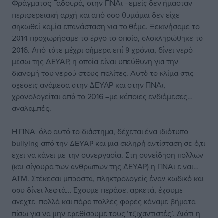
Φράγματος Γαδουρά, στην ΠΝΑι –εμείς δεν ήμασταν
περιφερειακή αρχή και από όσο θυμάμαι δεν είχε
σηκωθεί καμία επανάσταση για το θέμα. Ξεκινήσαμε το
2014 προχωρήσαμε το έργο το οποίο, ολοκληρώθηκε το
2016. Από τότε μέχρι σήμερα επί 9 χρόνια, δίνει νερό
μέσω της ΔΕΥΑΡ, η οποία είναι υπεύθυνη για την
διανομή του νερού στους πολίτες. Αυτό το κλίμα στις
σχέσεις ανάμεσα στην ΔΕΥΑΡ και στην ΠΝΑι,
χρονολογείται από το 2016 –με κάποιες ενδιάμεσες…
αναλαμπές.
Η ΠΝΑι όλο αυτό το διάστημα, δέχεται ένα ιδιότυπο
bullying από την ΔΕΥΑΡ και μια σκληρή αντίσταση σε ό,τι
έχει να κάνει με την συνεργασία. Στη συνείδηση πολλών
(και σίγουρα των ανθρώπων της ΔΕΥΑΡ) η ΠΝΑι είναι…
ΑΤΜ. Στέκεσαι μπροστά, πληκτρολογείς έναν κωδικό και
σου δίνει λεφτά… Έχουμε περάσει αρκετά, έχουμε
ανεχτεί πολλά και πάρα πολλές φορές κάναμε βήματα
πίσω για να μην ερεθίσουμε τους ‘τζιχαντιστές’. Διότι η