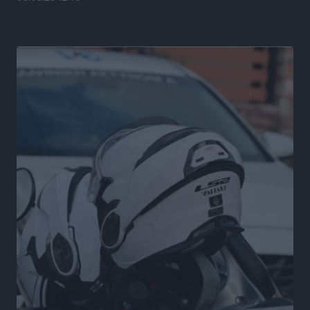
Κυκλάδων, τα οφέλη
Ειδήσεις
•
πριν 3 ώρες
Πόσοι Ευρωπαίοι «αντέχουν» διακοπές στο εξωτερικό
– Τι ισχύει για Έλληνες
Ειδήσεις
•
πριν 3 ώρες
Βούλγαροι τουρίστες: Λιγότερες διανυκτερεύσεις
στην Ελλάδα, αλλά 18% υψηλότερη δαπάνη ανά
διανυκτέρευση
Ειδήσεις
•
πριν 3 ώρες
Βέλγοι τουρίστες: Στα 547,9 εκατ. ευρώ οι εισπράξεις
για την Ελλάδα
Ειδήσεις
•
πριν 4 ώρες
Οι κανόνες για τουριστική ανάπτυξη –