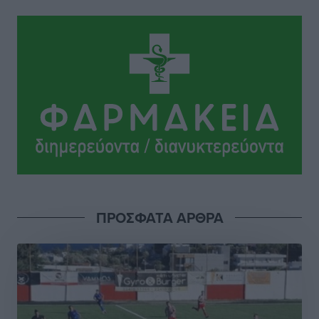
φουρνιά των τελευταίων ετών
Αθλητικά
•
πριν 2 ώρες
Διαγόρας: Ανανέωσε ο Μιχάλης Χατζηγεωργίου
Αθλητικά
•
πριν 2 ώρες
ΔΕΑΣ Δάφνη Ρόδου: Η Ευαγγελία Τετράδη στο
τεχνικό επιτελείο
Αθλητικά
•
πριν 2 ώρες
Γ.Σ. Διαγόρας: Το οργανόγραμμα των Ακαδημιών
Αθλητικά
•
πριν 2 ώρες
ΠΡΟΣΦΑΤΑ ΑΡΘΡΑ
Σταυρός Καλυθιών: Απέκτησε και την Ειρήνη
Καρελλάκη
Αθλητικά
•
πριν 2 ώρες