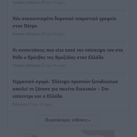
Τοπικές Ειδήσεις
•
πριν 9 ώρες
Νέο ανακαινισμένο δημοτικό τουριστικό γραφείο
στην Πάτμο
Τοπικές Ειδήσεις
•
πριν 9 ώρες
Οι συναντήσεις που είχε κατά την επίσκεψη του στη
Ρόδο ο Πρέσβης της Βραζιλίας στην Ελλάδα
Τοπικές Ειδήσεις
•
πριν 10 ώρες
Γερμανική αγορά: Έλλειψη προσιτών ξενοδοχείων
απειλεί τη ζήτηση για πακέτα διακοπών – Στο
επίκεντρο και η Ελλάδα
Ειδήσεις
•
πριν 10 ώρες
Περισσότερες ειδήσεις
Νέο ξενοδοχείο στη Ρόδο για την H Hotels –
Χατζηλαζάρου – Προχωρά καινούργιο ξενοδοχείο
στην Κω