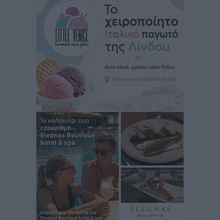
Τοπικές Ειδήσεις
•
πριν 10 ώρες
Αυτοκίνητο μπήκε παράνομα σε μονόδρομο στο
Μαστιχάρι – Αναποδογύρισε όχημα με μητέρα και
5χρονο παιδί
Τοπικές Ειδήσεις
•
πριν 10 ώρες
“Η Ευρώπη αντιμετώπιζε το προσφυγικό σαν ταινία
τρόμου” – Η συγκλονιστική μαρτυρία της Χαρούλας
Γιασιράνη στον RV για τα γεγονότα που οδήγησαν στο
Σύμφωνο της Λέρου
Τοπικές Ειδήσεις
•
πριν 10 ώρες
Συναυλία με τον Γιάννη Κότσιρα στις 21 Αυγούστου
Πολιτιστικά
•
πριν 10 ώρες
Έκτακτη συνεδρίαση της Δημοτικής Επιτροπής Ρόδου