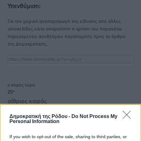
Υπενθύμιση:
Για την μερική αναπαραγωγή της είδησης από άλλες
ιστοσελίδες είναι απαραίτητη η χρήση του παρακάτω
παρεχόμενου συνδέσμου παραπομπής προς το άρθρο
της Δημοκρατικής.
o καιρός τώρα:
25
°
αίθριος καιρός
35
%
18
Δημοκρατική της Ρόδου -
Do Not Process My
km/h
Personal Information
Δ-ΝΔ
25
26
°/
°
If you wish to opt-out of the sale, sharing to third parties, or
06:18