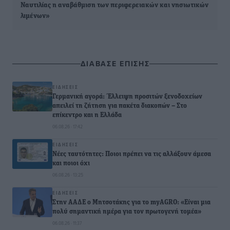
Ναυτιλίας η αναβάθμιση των περιφερειακών και νησιωτικών
λιμένων»
ΔΙΑΒΑΣΕ ΕΠΙΣΗΣ
ΕΙΔΉΣΕΙΣ
Γερμανική αγορά: Έλλειψη προσιτών ξενοδοχείων
απειλεί τη ζήτηση για πακέτα διακοπών – Στο
επίκεντρο και η Ελλάδα
06.08.26 · 17:42
ΕΙΔΉΣΕΙΣ
Νέες ταυτότητες: Ποιοι πρέπει να τις αλλάξουν άμεσα
και ποιοι όχι
06.08.26 · 13:25
ΕΙΔΉΣΕΙΣ
Στην ΑΑΔΕ ο Μητσοτάκης για το myAGRO: «Είναι μια
πολύ σημαντική ημέρα για τον πρωτογενή τομέα»
06.08.26 · 11:37