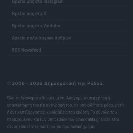
Βρείτε μας στο Instagram
Βρεφονηπιακός Σταθμός Κάσου
Τοπικές Ειδήσεις
•
πριν 18 ώρες
Βρείτε μας στο X
Βρείτε μας στο Youtube
Ακρίβεια: Σημαντικές οι διατακτικές σίτισης για 3
στους 4 εργαζομένους
Αρχείο παλαιότερων άρθρων
Ειδήσεις
•
πριν 18 ώρες
RSS Newsfeed
Κινητοποίηση της Πυροσβεστικής στην Κάρπαθο, για
τη φωτιά στην περιοχή Σάνταλο
Τοπικές Ειδήσεις
•
πριν 18 ώρες
©
2009 - 2026 Δημοκρατική της Ρόδου.
Η Ρόδος μπαίνει στη διεκδίκηση για τη Μεσογειακή
Πρωτεύουσα Πολιτισμού και Διαλόγου 2028
Όλα τα δικαιώματα δεσμευμένα. Απαγορεύεται η χρήση ή
Τοπικές Ειδήσεις
•
πριν 18 ώρες
επανεκπομπή του ή η αντιγραφή του, σε οποιοδήποτε μέσο, μετά
ή άνευ επεξεργασίας, χωρίς άδεια του εκδότη. Το σύνολο του
περιεχομένου και των υπηρεσιών του dimokratiki.gr διατίθεται
Σύμη: Στον 8ο αγνοούμενο Γερμανό τουρίστα ανήκει η
στους επισκέπτες αυστηρά για προσωπική χρήση.
σορός που εντοπίστηκε
Τοπικές Ειδήσεις
•
πριν 18 ώρες