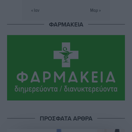
Εθνικός Αρχίπολης: Μεγάλο βήμα προόδου η ίδρυση
« Ιαν
Μαρ »
Ακαδημίας
Αθλητικά
•
πριν 11 ώρες
ΦΑΡΜΑΚΕΙΑ
Ιππότες: Με το βλέμμα στραμμένο στο μέλλον
Αθλητικά
•
πριν 11 ώρες
ΠΑΜΕ ΣΤΟΙΧΗΜΑ: Περισσότερα από 95 εκατομμύρια
ευρώ σε κέρδη μοίρασε τον Ιούλιο
Αθλητικά
•
πριν 11 ώρες
Ολοκλήρωση του έργου αναβάθμισης των
υποδομών του Νεστορίδειου Μελάθρου
Τοπικές Ειδήσεις
•
πριν 12 ώρες
ΠΡΟΣΦΑΤΑ ΑΡΘΡΑ
Γ.Σ. Διαγόρας: Στα «κυανέρυθρα» ο Janni Pembe
Αθλητικά
•
πριν 13 ώρες