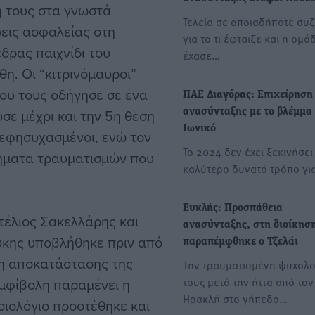
 τους στα γνωστά
Τελεία σε οποιαδήποτε συ
εις ασφαλείας στη
για το τι έφταιξε και η ομά
δρας παιχνίδι του
έχασε…
η. Οι “κιτρινόμαυροι”
ου τους οδήγησε σε ένα
ΠΑΕ Διαγόρας: Επιχείρηση
σε μέχρι και την 5η θέση
ανασύνταξης με το βλέμμα
Ιωνικό
 εφησυχασμένοι, ενώ τον
Το 2024 δεν έχει ξεκινήσει
λήματα τραυματισμών που
καλύτερο δυνατό τρόπο γι
Ευκλής: Προσπάθεια
τέλιος Σακελλάρης και
ανασύνταξης, στη διοίκησ
κης υποβλήθηκε πριν από
παραπέμφθηκε ο Τζελάι
ση αποκατάστασης της
Την τραυματισμένη ψυχολο
τους μετά την ήττα από τον
αμφίβολη παραμένει η
Ηρακλή στο γήπεδο…
σιολόγιο προστέθηκε και