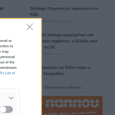
με
Σύλληψη 21χρονου για ναρκωτικά στη
Ρόδο
Τοπικές Ειδήσεις
•
πριν 2 ώρες
υς
ομάδας
ης…
Με 13,1% κάλυψη εργαζομένων από
sonal or
συλλογικές συμβάσεις, η Ελλάδα στον
ection to
“πάτο” της ΕΕ
ou may
Απόψεις
•
πριν 2 ώρες
 personal
out of the
 downstream
Στο νοσοκομείο της Ρόδου αύριο ο
B’s List of
Άδωνις Γεωργιάδης
Τοπικές Ειδήσεις
•
πριν 3 ώρες
Περισσότερες ειδήσεις
Φώτης Γιαννακός στον RV: Με
αυξημένες πληρότητες η Λέρος, στόχος
η επιμήκυνση της τουριστικής σεζόν
στο νησί