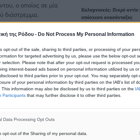
του, ο οποίος σε μία
Καλυμνιακός: Πικρό αντίο 
ύ διάστρεμμα.
υπόσχεση ανασύνταξης
Τους αναμενόμενους τίτλο
 ενόψει του αγώνα με τον
ική της Ρόδου -
Do Not Process My Personal Information
τέλους της παρουσίας της 
ώ δεδομένης της
στο φετινό πρωτάθλημα τ
to opt-out of the sale, sharing to third parties, or processing of your per
 ελπίζουν πως στις
formation for targeted advertising by us, please use the below opt-out s
ρισσότερο κόσμο από κάθε
r selection. Please note that after your opt-out request is processed y
μη της έδρας.
eing interest-based ads based on personal information utilized by us or
disclosed to third parties prior to your opt-out. You may separately opt-
losure of your personal information by third parties on the IAB’s list of
. This information may also be disclosed by us to third parties on the
IA
Participants
that may further disclose it to other third parties.
αυματισμοί
l Data Processing Opt Outs
ματα αναζήτησης
o opt-out of the Sharing of my personal data.