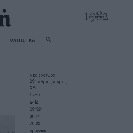
ΠΟΛΙΤΙΣΤΙΚΆ
o καιρός τώρα:
αίθριος καιρός
29
°
67
%
11
km/h
Δ-ΝΔ
29
29
°/
°
06:17
20:08
πρόγνωση: