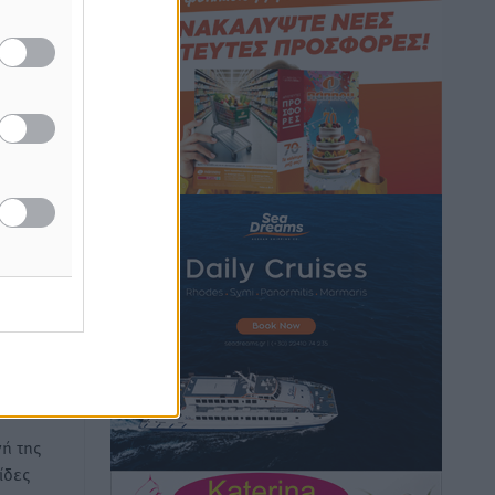
Τοπικές Ειδήσεις
•
πριν 3 ώρες
Α.Σ. Ρόδος: Πρώτη… στην νέα σελίδα
των «ελαφιών» (φωτορεπορτάζ)
Αθλητικά
•
πριν 3 ώρες
Στίβος: Οι βαθμολογίες των συλλόγων
της Δωδεκανήσου
Αθλητικά
•
πριν 3 ώρες
 νέα
Νέες ταυτότητες: Ποιοι πρέπει να τις
αλλάξουν άμεσα και ποιοι όχι
Ειδήσεις
•
πριν 3 ώρες
Στον Ιπποκράτη η Μαρία Βλάχου
ή της
Αθλητικά
•
πριν 3 ώρες
ίδες