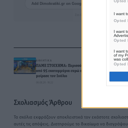
Opted 
Add Dimokratiki.gr on Google ↗
Ακολουθήστ
I want t
Στο Google News πατήστε ★ Ακολουθ
Opted 
I want 
Advertis
Opted 
Δ
I want t
of my P
was col
ΑΘΛΗΤΙΚΆ
Opted 
ΠΑΜΕ ΣΤΟΙΧΗΜΑ: Περισσότερα
από 95 εκατομμύρια ευρώ σε κέρδη
μοίρασε τον Ιούλιο
0
06.08.26 · 16:22
Σχολιασμός Άρθρου
Τα σχόλια εκφράζουν αποκλειστικά τον εκάστοτε σχολιαστ
αυτές τις απόψεις. Διατηρούμε το δικαίωμα να διαγράψο