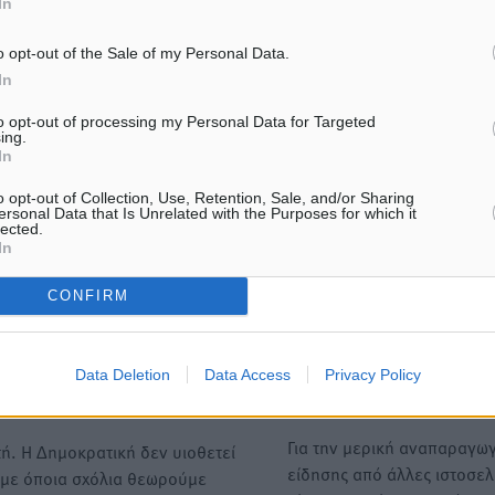
In
ε μας στο Google News ★ ↗
o opt-out of the Sale of my Personal Data.
ήστε
In
to opt-out of processing my Personal Data for Targeted
ing.
In
ΙΑΒΑΣΕ ΕΠΙΣΗΣ
o opt-out of Collection, Use, Retention, Sale, and/or Sharing
ersonal Data that Is Unrelated with the Purposes for which it
lected.
ΑΘΛΗΤΙΚΆ
ΑΘΛΗΤΙΚΆ
In
Γ.Σ. Διαγόρας: Στα
Α.Σ. Ρόδος: Πρώτη… στην
«κυανέρυθρα» ο Janni Pembe
σελίδα των «ελαφιών»
CONFIRM
(φωτορεπορτάζ)
6.08.26 · 14:43
06.08.26 · 13:39
Data Deletion
Data Access
Privacy Policy
Υπενθύμιση:
Για την μερική αναπαραγωγ
ή. Η Δημοκρατική δεν υιοθετεί
είδησης από άλλες ιστοσελ
υμε όποια σχόλια θεωρούμε