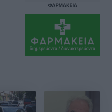
ΦΑΡΜΑΚΕΙΑ
Η Μανίσα πήρε Buie και Davis
Αθλητικά
•
πριν 3 ώρες
Γ.Σ. Ηπιόνη: «Προπονητική ομάδα με
εμπειρία, επιστημονική γνώση και
σύγχρονες μεθόδους»
Αθλητικά
•
πριν 3 ώρες
Α.Σ. Ρόδος: Ξανά στα «πράσινα» ο
Νίκος Κοντίτσης
Αθλητικά
•
πριν 3 ώρες
Συναυλία Μάριου Φραγκούλη –
Γιώργου Περρή στην Κάσο
Πολιτιστικά
•
πριν 4 ώρες
Την άρση των εμποδίων για την άμεση