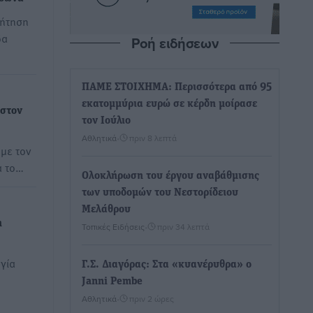
ζήτηση
δα
Ροή ειδήσεων
ΠΑΜΕ ΣΤΟΙΧΗΜΑ: Περισσότερα από 95
εκατομμύρια ευρώ σε κέρδη μοίρασε
 στον
τον Ιούλιο
Αθλητικά
•
πριν 8 λεπτά
 με τον
α το…
Ολοκλήρωση του έργου αναβάθμισης
των υποδομών του Νεστορίδειου
Μελάθρου
η
Τοπικές Ειδήσεις
•
πριν 34 λεπτά
γία
Γ.Σ. Διαγόρας: Στα «κυανέρυθρα» ο
Janni Pembe
Αθλητικά
•
πριν 2 ώρες