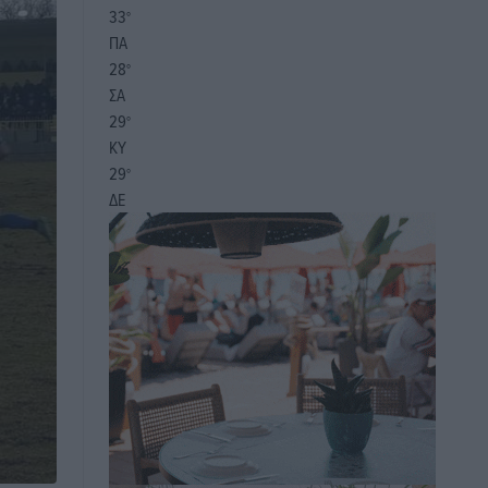
33
°
ΠΑ
28
°
ΣΑ
29
°
ΚΥ
29
°
ΔΕ