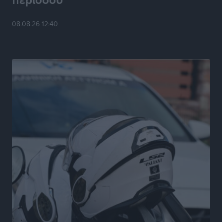
ΑΔΜΗΕ: Ολοκληρώνεται η ηλεκτρική διασύνδεση των
08.08.26 12:40
Κυκλάδων, τα οφέλη
Ειδήσεις
•
πριν 6 ώρες
Πόσοι Ευρωπαίοι «αντέχουν» διακοπές στο εξωτερικό
– Τι ισχύει για Έλληνες
Ειδήσεις
•
πριν 6 ώρες
Βούλγαροι τουρίστες: Λιγότερες διανυκτερεύσεις
στην Ελλάδα, αλλά 18% υψηλότερη δαπάνη ανά
διανυκτέρευση
Ειδήσεις
•
πριν 6 ώρες
Βέλγοι τουρίστες: Στα 547,9 εκατ. ευρώ οι εισπράξεις
για την Ελλάδα
Ειδήσεις
•
πριν 6 ώρες