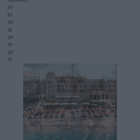
33
°
ΚΥ
30
°
ΔΕ
29
°
ΤΡ
28
°
ΤΕ