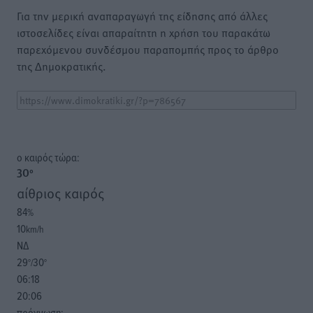
Για την μερική αναπαραγωγή της είδησης από άλλες
ιστοσελίδες είναι απαραίτητη η χρήση του παρακάτω
παρεχόμενου συνδέσμου παραπομπής προς το άρθρο
της Δημοκρατικής.
o καιρός τώρα:
30
°
αίθριος καιρός
84
%
10
km/h
ΝΔ
29
30
°/
°
06:18
20:06
πρόγνωση: