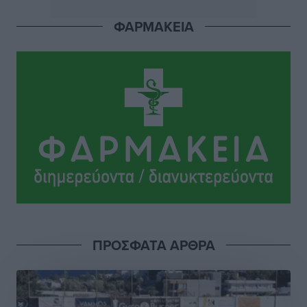
ΦΑΡΜΑΚΕΙΑ
Εθνική Παίδων: Ο Χριστοδούλου και η καλύτερη
φουρνιά των τελευταίων ετών
Αθλητικά
•
πριν 5 ώρες
Διαγόρας: Ανανέωσε ο Μιχάλης Χατζηγεωργίου
Αθλητικά
•
πριν 5 ώρες
ΔΕΑΣ Δάφνη Ρόδου: Η Ευαγγελία Τετράδη στο
τεχνικό επιτελείο
Αθλητικά
•
πριν 5 ώρες
Γ.Σ. Διαγόρας: Το οργανόγραμμα των Ακαδημιών
Αθλητικά
•
πριν 5 ώρες
ΠΡΟΣΦΑΤΑ ΑΡΘΡΑ
Σταυρός Καλυθιών: Απέκτησε και την Ειρήνη
Καρελλάκη