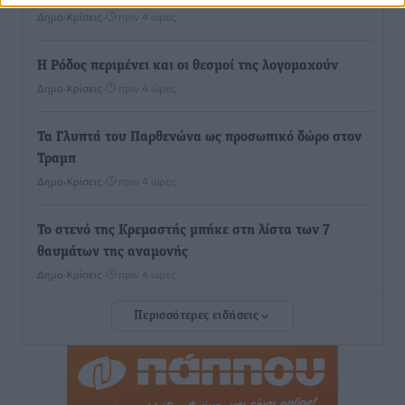
Δημο-Κρίσεις
•
πριν 4 ώρες
Η Ρόδος περιμένει και οι θεσμοί της λογομαχούν
Δημο-Κρίσεις
•
πριν 4 ώρες
Τα Γλυπτά του Παρθενώνα ως προσωπικό δώρο στον
Τραμπ
Δημο-Κρίσεις
•
πριν 4 ώρες
Το στενό της Κρεμαστής μπήκε στη λίστα των 7
θαυμάτων της αναμονής
Δημο-Κρίσεις
•
πριν 4 ώρες
Περισσότερες ειδήσεις
ΣΕΤΕ: Σημαντική θεσμική εξέλιξη η ΚΥΑ για το ΕΧΠ
για τον τουρισμό
Ειδήσεις
•
πριν 4 ώρες