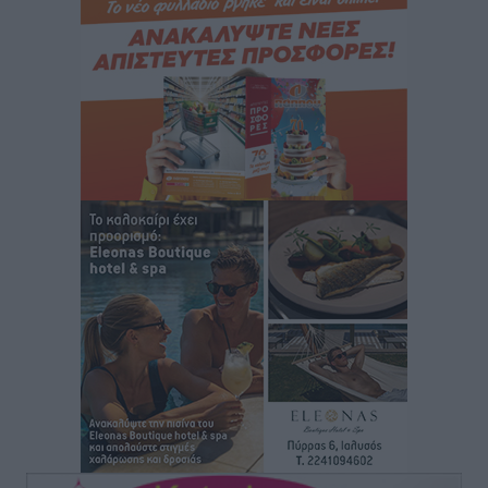
Γ. Χατζημάρκος: “Δύο μεγάλες δεσμεύσεις
Γεωργιάδη” – Κίνητρα για τους γιατρούς των νησιών
και συνεργασία Ρόδου με το Αττικόν για το
Ακτινοθεραπευτικό
Τοπικές Ειδήσεις
•
πριν 4 ώρες
Σούπερ μάρκετ: Διευρύνεται η εθνική πρωτοβουλία
για τις τιμές – Eρχονται νέες συμμετοχές εταιρειών
Ειδήσεις
•
πριν 4 ώρες
Συνελήφθησαν έξι άτομα για ηχορύπανση από
καταστήματα στο Νότιο Αιγαίο
Τοπικές Ειδήσεις
•
πριν 4 ώρες
15 Αυγούστου 2026: Πώς θα πληρωθούν όσοι
εργαστούν την αργία – Τι ισχύει για πενθήμερο,
εξαήμερο και άδειες
Ειδήσεις
•
πριν 4 ώρες