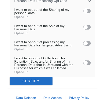
Personal Data Processing Opt Outs
I want to opt-out of the Sharing of my
personal data.
Ροή ειδήσεων
Opted In
I want to opt-out of the Sale of my
Personal Data.
Γ’ Εθνική Κατηγορία: Οι ημερομηνίες των
Opted In
αγωνιστικών της κανονικής περιόδου
I want to opt-out of processing my
Αθλητικά
•
πριν 3 ώρες
Personal Data for Targeted Advertising.
Opted In
Συνελήφθησαν δύο άτομα στην Κάρπαθο για άγρα
I want to opt-out of Collection, Use,
πελατών
Retention, Sale, and/or Sharing of my
Personal Data that Is Unrelated with the
Τοπικές Ειδήσεις
•
πριν 3 ώρες
Purposes for which it was collected.
Opted In
Χωρίς υποχρεωτική παρουσία μικρών στη 12άδα
CONFIRM
Αθλητικά
•
πριν 4 ώρες
Data Deletion
Data Access
Privacy Policy
Ο Πελεκάνος, οι ανεμογεννήτριες και μια κοινότητα
που κανείς δεν ρώτησε