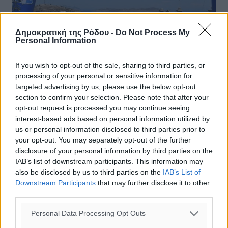
Δημοκρατική της Ρόδου -
Do Not Process My
Personal Information
If you wish to opt-out of the sale, sharing to third parties, or
processing of your personal or sensitive information for
targeted advertising by us, please use the below opt-out
section to confirm your selection. Please note that after your
ΤΕ ΕΟΠ Δωδεκανήσου: Ξεκινά το
opt-out request is processed you may continue seeing
Τοπικό Πρωτάθλημα Δρόμου Μικρών
interest-based ads based on personal information utilized by
Κατηγοριών
us or personal information disclosed to third parties prior to
your opt-out. You may separately opt-out of the further
Σήμερα Σάββατο 2 Απριλίου ξεκινά το Τοπικό
disclosure of your personal information by third parties on the
Πρωτάθλημα Δρόμου Μικρών Κατηγοριών που
IAB’s list of downstream participants. This information may
διοργανώνει η ΤΕ ΕΟΠ Δωδεκανήσου και ο Ροδήλιος,
also be disclosed by us to third parties on the
IAB’s List of
που θα διεξαχθεί στον Περιφερειακό δρόμο ...
Downstream Participants
that may further disclose it to other
third parties.
02.04.22, 10:10
Personal Data Processing Opt Outs