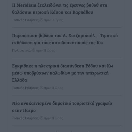
Η Meridiam ξεκλειδώνει τις έρευνες βυθού στη
θαλάσσια περιοχή Κάσου και Καρπάθου
Τοπικές Ειδήσεις
•
πριν 9 ώρες
Παρουσίαση βιβλίου του Α. Χατζημιχαήλ – Τιμητική
εκδήλωση για τους αυτοδιοικητικούς της Κω
Πολιτιστικά
•
πριν 11 ώρες
Εγκρίθηκε η ηλεκτρική διασύνδεση Ρόδου και Κω
μέσω υποβρύχιων καλωδίων με την ηπειρωτική
Ελλάδα
Τοπικές Ειδήσεις
•
πριν 11 ώρες
Νέο ανακαινισμένο δημοτικό τουριστικό γραφείο
στην Πάτμο
Τοπικές Ειδήσεις
•
πριν 11 ώρες