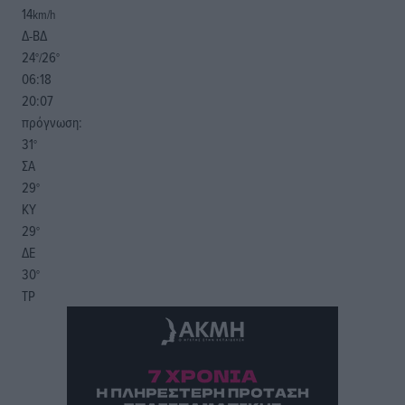
14
km/h
Δ-ΒΔ
24
26
°/
°
06:18
20:07
πρόγνωση:
31
°
ΣΑ
29
°
ΚΥ
29
°
ΔΕ
30
°
ΤΡ