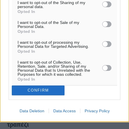
I want to opt-out of the Sharing of my
personal data.
Opted In
I want to opt-out of the Sale of my
Personal Data.
Opted In
I want to opt-out of processing my
Personal Data for Targeted Advertising.
Opted In
I want to opt-out of Collection, Use,
Retention, Sale, and/or Sharing of my
Personal Data that Is Unrelated with the
Purposes for which it was collected.
Opted In
CONFIRM
Ν. Παπαθανάσης: Η μείωση ΦΠΑ
μπορεί να μην φτάσει στην
Data Deletion
Data Access
Privacy Policy
κατανάλωση-Ακριβό πασχαλινό
τραπέζι