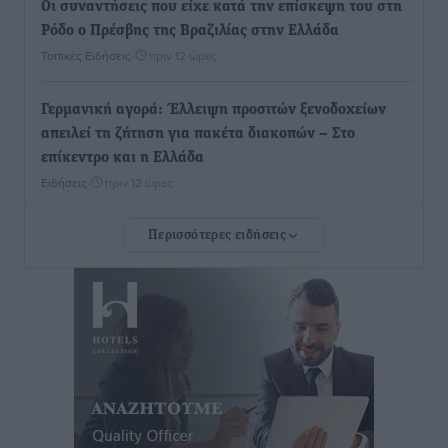
Οι συναντήσεις που είχε κατά την επίσκεψη του στη
Ρόδο ο Πρέσβης της Βραζιλίας στην Ελλάδα
Τοπικές Ειδήσεις
•
πριν 12 ώρες
Γερμανική αγορά: Έλλειψη προσιτών ξενοδοχείων
απειλεί τη ζήτηση για πακέτα διακοπών – Στο
επίκεντρο και η Ελλάδα
Ειδήσεις
•
πριν 12 ώρες
Περισσότερες ειδήσεις
Νέο ξενοδοχείο στη Ρόδο για την H Hotels –
Χατζηλαζάρου – Προχωρά καινούργιο ξενοδοχείο
στην Κω
Τοπικές Ειδήσεις
•
πριν 13 ώρες
Αυτοκίνητο μπήκε παράνομα σε μονόδρομο στο
Μαστιχάρι – Αναποδογύρισε όχημα με μητέρα και
5χρονο παιδί
Τοπικές Ειδήσεις
•
πριν 13 ώρες