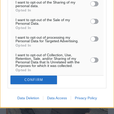
I want to opt-out of the Sharing of my
Μέτρα στήριξης ανάμεσα στα οποία περιλαμβάνεται
personal data.
και η μη καταβολή ενοικίου για τους μήνες Ιανουάριο –
Opted In
Φεβρουάριο στις επιχειρήσεις που ήταν κλειστές με
κρατική εντολή, ...
I want to opt-out of the Sale of my
Personal Data.
Opted In
28.01.21, 17:29
I want to opt-out of processing my
Personal Data for Targeted Advertising.
Opted In
I want to opt-out of Collection, Use,
Retention, Sale, and/or Sharing of my
Personal Data that Is Unrelated with the
Purposes for which it was collected.
Opted In
CONFIRM
Data Deletion
Data Access
Privacy Policy