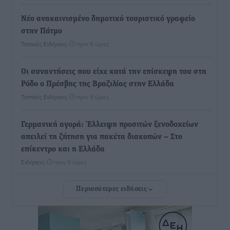
Νέο ανακαινισμένο δημοτικό τουριστικό γραφείο
στην Πάτμο
Τοπικές Ειδήσεις
•
πριν 9 ώρες
Οι συναντήσεις που είχε κατά την επίσκεψη του στη
Ρόδο ο Πρέσβης της Βραζιλίας στην Ελλάδα
Τοπικές Ειδήσεις
•
πριν 9 ώρες
Γερμανική αγορά: Έλλειψη προσιτών ξενοδοχείων
απειλεί τη ζήτηση για πακέτα διακοπών – Στο
επίκεντρο και η Ελλάδα
Ειδήσεις
•
πριν 9 ώρες
Περισσότερες ειδήσεις
Νέο ξενοδοχείο στη Ρόδο για την H Hotels –
Χατζηλαζάρου – Προχωρά καινούργιο ξενοδοχείο
στην Κω
Τοπικές Ειδήσεις
•
πριν 10 ώρες