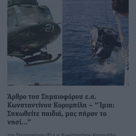
Άρθρο του Σημαιοφόρου ε.α.
Κωνσταντίνου Κορομπίλη – “Ίμια:
Σηκωθείτε παιδιά, μας πήραν το
νησί…”
του Σημαιοφόρου (Ε) ε.α. Κωνσταντίνου Κορομπίλη.