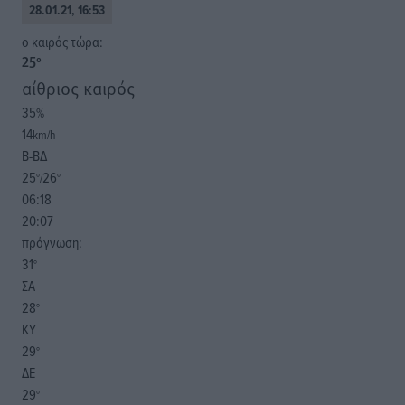
28.01.21, 16:53
o καιρός τώρα:
25
°
αίθριος καιρός
35
%
14
km/h
Β-ΒΔ
25
26
°/
°
06:18
20:07
πρόγνωση:
31
°
ΣΑ
28
°
ΚΥ
29
°
ΔΕ
29
°