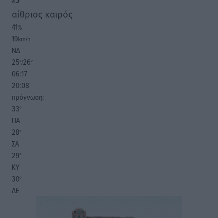
25
°
αίθριος καιρός
41
%
19
km/h
ΝΔ
25
26
°/
°
06:17
20:08
πρόγνωση:
33
°
ΠΑ
28
°
ΣΑ
29
°
ΚΥ
30
°
ΔΕ