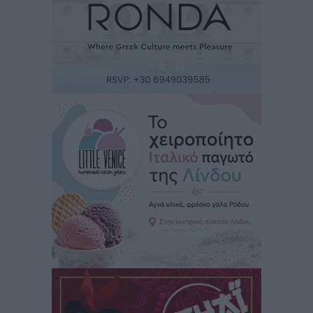
Ειδήσεις
•
πριν 14 ώρες
Κως: Γερμανός τουρίστας κέρδισε αποζημίωση 900
ευρώ επειδή δεν βρήκε ξαπλώστρες στις
οικογενειακές διακοπές του
Τοπικές Ειδήσεις
•
πριν 14 ώρες
Ο γεωεντοπισμός μέσω 112 «έσωσε» Δανό περιπατητή
στη Ρόδο
Τοπικές Ειδήσεις
•
πριν 14 ώρες
Σύμη: Ανασύρθηκε σορός άνδρα – Εξετάζεται αν είναι
ο 8ος Γερμανός που αγνοούνταν μετά την παράσυρσή
ιστιοφόρου
Τοπικές Ειδήσεις
•
πριν 15 ώρες
Ερώτηση στην Ευρωπαϊκή Επιτροπή για τις
αλλεπάλληλες πυρκαγιές που ξεσπούν από μονάδες