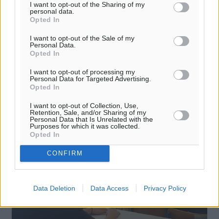
I want to opt-out of the Sharing of my
personal data.
Opted In
Αρένα: Στο επιτελείο ο Δατσέρης
I want to opt-out of the Sale of my
Στο επιτελείο της Ακαδημίας του Αρένα εντάχθηκε ο
Personal Data.
προπονητής τερματοφυλάκων Γιάννης Δατσέρης, ο
Opted In
οποίος θα είναι ο υπεύθυνος του camp τερματοφυλάκων
I want to opt-out of processing my
που θα λειτουργήσει στις ...
Personal Data for Targeted Advertising.
Opted In
02.07.19, 16:39
I want to opt-out of Collection, Use,
Retention, Sale, and/or Sharing of my
Personal Data that Is Unrelated with the
Purposes for which it was collected.
Opted In
CONFIRM
Data Deletion
Data Access
Privacy Policy