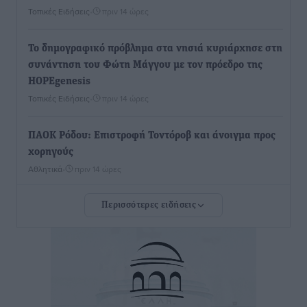
Τοπικές Ειδήσεις
•
πριν 14 ώρες
To δημογραφικό πρόβλημα στα νησιά κυριάρχησε στη
συνάντηση του Φώτη Μάγγου με τον πρόεδρο της
HOPEgenesis
Τοπικές Ειδήσεις
•
πριν 14 ώρες
ΠΑΟΚ Ρόδου: Επιστροφή Τοντόροβ και άνοιγμα προς
χορηγούς
Αθλητικά
•
πριν 14 ώρες
Περισσότερες ειδήσεις
Rhodes Beyond Summer – Εκεί που το καλοκαίρι
είναι μόνο η αρχή
Τοπικές Ειδήσεις
•
πριν 14 ώρες
Κικίλιας: Μειώθηκαν κατά 34% οι μεταναστευτικές
ροές στα θαλάσσια σύνορα