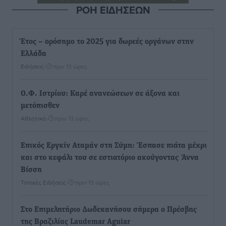
ΡΟΗ ΕΙΔΗΣΕΩΝ
Έτος – ορόσημο το 2025 για δωρεές οργάνων στην
Ελλάδα
Ειδήσεις
•
πριν 13 ώρες
Ο.Φ. Ιστρίου: Καρέ ανανεώσεων σε άξονα και
μετόπισθεν
Αθλητικά
•
πριν 13 ώρες
Επικός Εργκίν Αταμάν στη Σύμη: Έσπασε πιάτα μέχρι
και στο κεφάλι του σε εστιατόριο ακούγοντας Άννα
Βίσση
Τοπικές Ειδήσεις
•
πριν 13 ώρες
Στο Επιμελητήριο Δωδεκανήσου σήμερα ο Πρέσβης
της Βραζιλίας Laudemar Aguiar