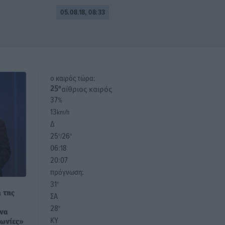
05.08.18, 08:33
o καιρός τώρα:
αίθριος καιρός
25
°
37
%
13
km/h
Δ
25
26
°/
°
06:18
20:07
πρόγνωση:
31
°
 της
ΣΑ
28
°
ένα
ΚΥ
νωνίες»