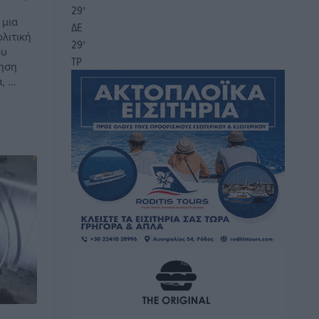
29
°
 μια
ΔΕ
ολιτική
29
°
ου
ΤΡ
ληση
 ...