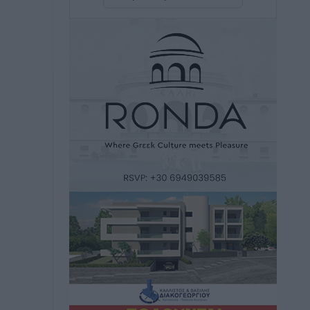
η Ελλάδα
Ειδήσεις
•
πριν 11 ώρες
Νέο ξενοδοχείο στη Ρόδο για την H
Hotels – Χατζηλαζάρου – Προχωρά
καινούργιο ξενοδοχείο στην Κω
Τοπικές Ειδήσεις
•
πριν 11 ώρες
Αυτοκίνητο μπήκε παράνομα σε
μονόδρομο στο Μαστιχάρι –
Αναποδογύρισε όχημα με μητέρα και
5χρονο παιδί
Τοπικές Ειδήσεις
•
πριν 11 ώρες
“Η Ευρώπη αντιμετώπιζε το
προσφυγικό σαν ταινία τρόμου” – Η
συγκλονιστική μαρτυρία της Χαρούλας
Γιασιράνη στον RV για τα γεγονότα που