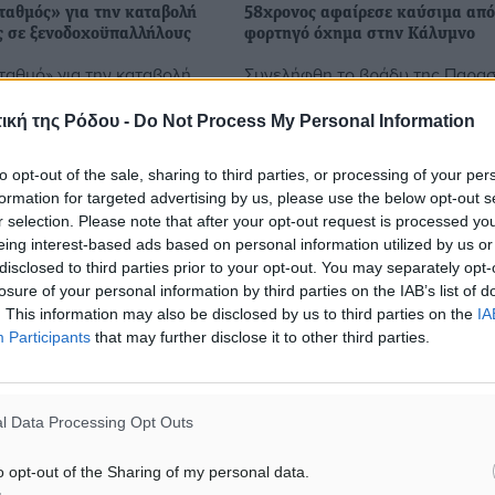
αθμός» για την καταβολή
58χρονος αφαίρεσε καύσιμα απ
 σε ξενοδοχοϋπαλλήλους
φορτηγό όχημα στην Κάλυμνο
αθμό» για την καταβολή
Συνελήφθη το βράδυ της Παρα
ς σε ξενοδοχοϋπαλλήλους
στην Κάλυμνο, από αστυνομικού
αι εποχιακά, ήτοι με
Αστυνομικού Τμήματος Καλυμνί
ική της Ρόδου -
Do Not Process My Personal Information
ξαρτημένης εργασίας
ένας 58χρονος ημεδαπός σε βά
ρόνου, όταν αποχωρούν
οποίου σχηματίστηκε ποινική
to opt-out of the sale, sharing to third parties, or processing of your per
δικογραφία ...
formation for targeted advertising by us, please use the below opt-out s
r selection. Please note that after your opt-out request is processed y
eing interest-based ads based on personal information utilized by us or
5
05.08.18, 08:12
disclosed to third parties prior to your opt-out. You may separately opt-
losure of your personal information by third parties on the IAB’s list of
. This information may also be disclosed by us to third parties on the
IA
Participants
that may further disclose it to other third parties.
l Data Processing Opt Outs
o opt-out of the Sharing of my personal data.