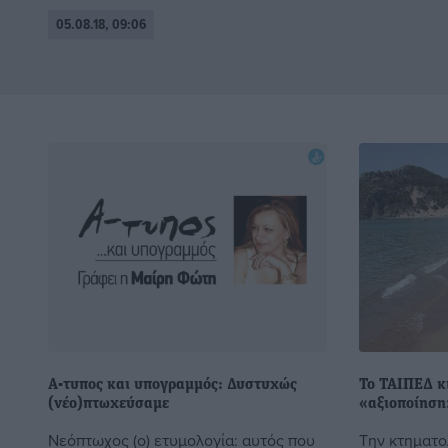
05.08.18, 09:06
A-τυπος και υπογραμμός: Δυστυχώς
Το ΤΑΙΠΕΔ κι
(νέο)πτωχεύσαμε
«αξιοποίηση
Νεόπτωχος (ο) ετυμολογία: αυτός που
Την κτηματο