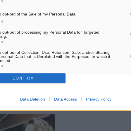
In
o opt-out of the Sale of my Personal Data.
In
άνια και δέρμα!
Στ. Δράκος: «Η κυβέρνηση είναι
περιφερόμενος θίασος επικίνδυν
to opt-out of processing my Personal Data for Targeted
τερίνα Παπασάββα,
ing.
ατάλαντων και ξεδιάντροπων
In
Το θαλασσινό νερό έχει
ηθοποιών»
ιδιότητες στην υγεία του
o opt-out of Collection, Use, Retention, Sale, and/or Sharing
Συνέντευξη στην Πέγκυ Ντόκου
 όχι μόνο. Από την
ersonal Data that Is Unrelated with the Purposes for which it
πεποίθηση ότι «Ο κομματικός
ι πολύτιμες ιδιότητες του
lected.
μηχανισμός της Νέας Δημοκρατ
In
(Ν.Δ.), τόσο σε εθνικό, όσο και σ
τοπικό επίπεδο, είναι πάντοτε σ
CONFIRM
εγρήγορση» ...
09
05.08.18, 08:07
Data Deletion
Data Access
Privacy Policy