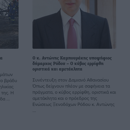
ια
Ο κ. Αντώνης Καμπουράκης υποψήφιος
δήμαρχος Ρόδου – O κύβος ερρίφθη
οριστικά και αμετάκλητα
υμάτων
Συνέντευξη στον Δαμιανό Αθανασίου
το βράδυ
Όπως δείχνουν πλέον με σαφήνεια τα
ηλικίας
πράγματα, ο κύβος ερρίφθη, οριστικά και
 της. Η
αμετάκλητα και ο πρόεδρος της
α ...
Ενώσεως Ξενοδόχων Ρόδου κ. Αντώνης
...