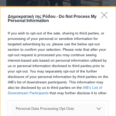
Δημοκρατική της Ρόδου -
Do Not Process My
Personal Information
Στη Σχολή Ναυτικών Δοκίμων για τις
εορταστικές εκδηλώσεις του
If you wish to opt-out of the sale, sharing to third parties, or
Πολεμικού Ναυτικού, ο Πρόεδρος του
processing of your personal or sensitive information for
Τμήματος Ρόδου της ΑΧΕΠΑ ΕΛΛΑΣ.
targeted advertising by us, please use the below opt-out
section to confirm your selection. Please note that after your
Την Τετάρτη 6 Δεκεμβρίου 2017, ημέρα εορτασμού του
opt-out request is processed you may continue seeing
Προστάτη του Πολεμικού Ναυτικού Αγίου Νικολάου, ο
interest-based ads based on personal information utilized by
Πρόεδρος του Τμήματος HJ – 17 Βάρης – Βούλας –
us or personal information disclosed to third parties prior to
Βουλιαγμένης κ. Παναγιώτης ...
your opt-out. You may separately opt-out of the further
disclosure of your personal information by third parties on the
IAB’s list of downstream participants. This information may
08.12.17, 13:00
also be disclosed by us to third parties on the
IAB’s List of
Downstream Participants
that may further disclose it to other
third parties.
Personal Data Processing Opt Outs