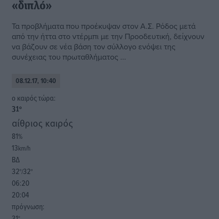
«διπλό»
Τα προβλήματα που προέκυψαν στον Α.Σ. Ρόδος μετά
από την ήττα στο ντέρμπι με την Προοδευτική, δείχνουν
να βάζουν σε νέα βάση τον σύλλογο ενόψει της
συνέχειας του πρωταθλήματος ...
08.12.17, 10:40
o καιρός τώρα:
31
°
αίθριος καιρός
81
%
13
km/h
ΒΔ
32
32
°/
°
06:20
20:04
πρόγνωση:
31
°