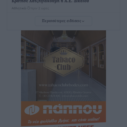
Κράτησε Χατζηγιακουμή η Α.Ε. Δικαίου
Αθλητικά
•
πριν 2 ώρες
Περισσότερες ειδήσεις
Ιπποκράτης: Ανακοίνωσε την Cvetanka Dimova
Αθλητικά
•
πριν 2 ώρες
Διαγόρας: Ανανέωσαν Φράγκος και Ζάρας, τέλος ο
Μιχαλάκης
Αθλητικά
•
πριν 2 ώρες
Α.Σ. Ρόδος: «Ελάφι» ο Γιώργος Καμπούρης
Αθλητικά
•
πριν 2 ώρες
Αθλητική Ακαδημία: Η πρώτη συνάντηση και ο
σχεδιασμός της νέας χρονιά
Αθλητικά
•
πριν 2 ώρες
Loutraki K19 Finals: Στην 3η θέση οι Νίκος