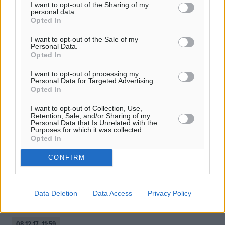
I want to opt-out of the Sharing of my
personal data.
Opted In
I want to opt-out of the Sale of my
Personal Data.
Opted In
I want to opt-out of processing my
Personal Data for Targeted Advertising.
Opted In
I want to opt-out of Collection, Use,
Retention, Sale, and/or Sharing of my
Personal Data that Is Unrelated with the
Purposes for which it was collected.
Το διήμερο των παγκορασίδων με
Opted In
Μπακογεώργο
CONFIRM
Στο πλαίσιο του αναπτυξιακού προγράμματος, η Τ.Ε.
Ε.Ο.Κ. Δωδεκανήσου διοργανώνει προπονητικό διήμερο
παγκορασίδων (έτη γέννησης 2003 και 2004) το
Data Deletion
Data Access
Privacy Policy
Σάββατο 16/12/2017 και την ...
08.12.17, 11:59