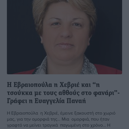
Η Εβραιοπούλα η Χεβριέ και “η
τσούκκα με τους αθθούς στο φανάρι”-
Γράφει η Ευαγγελία Παναή
Η Εβραιοπούλα η Χεβριέ, έμεινε ξακουστή στο χωριό
μας, για την ομορφιά της… Μια ομορφιά, που ήταν
γραφτό να μείνει τραγικά παγωμένη στο χρόνο… Η