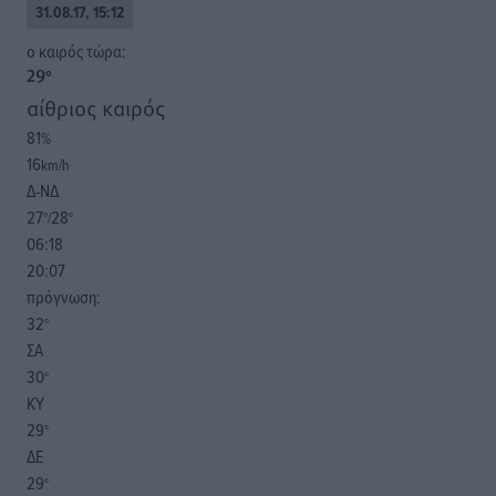
31.08.17, 15:12
o καιρός τώρα:
29
°
αίθριος καιρός
81
%
16
km/h
Δ-ΝΔ
27
28
°/
°
06:18
20:07
πρόγνωση:
32
°
ΣΑ
30
°
ΚΥ
29
°
ΔΕ
29
°