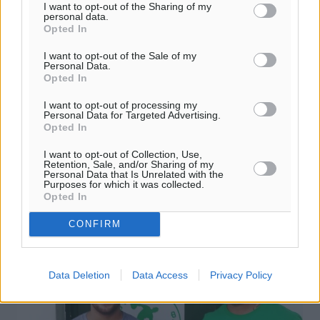
I want to opt-out of the Sharing of my
personal data.
Opted In
I want to opt-out of the Sale of my
Personal Data.
Opted In
Α.Ε. Κατταβιάς: Σιέχ και επίσημα
I want to opt-out of processing my
Personal Data for Targeted Advertising.
Opted In
Ποδοσφαιριστής της Α.Ε. Κατταβιάς ενόψει της νέας
αγωνιστικής περιόδου και της συμμετοχής του συλλόγου
I want to opt-out of Collection, Use,
στο πρωτάθλημα της Α’ Κατηγορίας, μετά από δέκα
Retention, Sale, and/or Sharing of my
Personal Data that Is Unrelated with the
ολόκληρα χρόνια είναι ...
Purposes for which it was collected.
Opted In
31.08.17, 17:48
CONFIRM
Data Deletion
Data Access
Privacy Policy