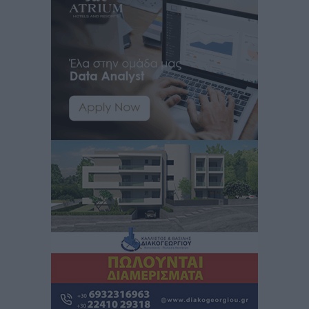
Iατρικός Σύλλογος Ροδου προς Α. Γεωργιάδη:
Στρατηγικές Προτάσεις για την Ενίσχυση της
Δημόσιας Υγείας στη Νησιωτική Ελλάδα και στα
Νοσοκομεία της Γ΄ Ζώνης
Τοπικές Ειδήσεις
•
πριν 2 ώρες
Πάνθηρες: Ξεκίνησαν αισιόδοξοι για την παρθενική
“πτήση” τους
Αθλητικά
•
πριν 2 ώρες
Άρης Αρχαγγέλου: Στο πλευρό του άτυχου Ιάκωβου
Θωμά
Αθλητικά
•
πριν 2 ώρες
Φοίβος: Η μεγάλη επιστροφή του Μπρένο Σαλβατιέρα
Αθλητικά
•
πριν 2 ώρες
Κλεάνθης: Έτοιμες οι κάρτες διαρκείας της νέας