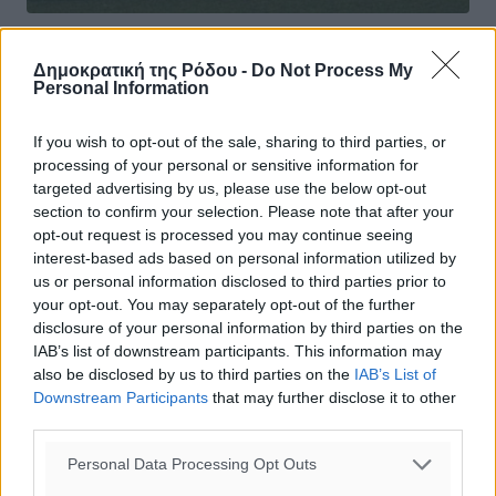
ΑΕΡΑ: Αφαντενός ο Λυμπερόπουλος
Δημοκρατική της Ρόδου -
Do Not Process My
Personal Information
Στην περαιτέρω ενίσχυση του έμψυχου δυναμικού της
προχώρησε η ομάδα της ΑΕΡΑ ενόψει της αγωνιστικής
If you wish to opt-out of the sale, sharing to third parties, or
περιόδου 2017-2018 και της συμμετοχής της στο νέο
processing of your personal or sensitive information for
πρωτάθλημα της Α’ ...
targeted advertising by us, please use the below opt-out
section to confirm your selection. Please note that after your
31.08.17, 17:50
opt-out request is processed you may continue seeing
interest-based ads based on personal information utilized by
us or personal information disclosed to third parties prior to
your opt-out. You may separately opt-out of the further
disclosure of your personal information by third parties on the
IAB’s list of downstream participants. This information may
also be disclosed by us to third parties on the
IAB’s List of
Downstream Participants
that may further disclose it to other
third parties.
Personal Data Processing Opt Outs