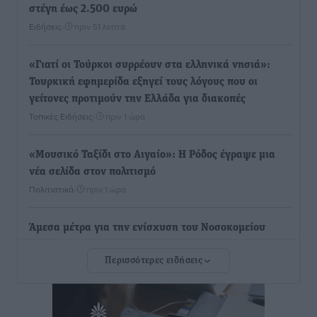
στέγη έως 2.500 ευρώ
Ειδήσεις
•
πριν 51 λεπτά
«Γιατί οι Τούρκοι συρρέουν στα ελληνικά νησιά»:
Τουρκική εφημερίδα εξηγεί τους λόγους που οι
γείτονες προτιμούν την Ελλάδα για διακοπές
Τοπικές Ειδήσεις
•
πριν 1 ώρα
«Μουσικό Ταξίδι στο Αιγαίο»: Η Ρόδος έγραψε μια
νέα σελίδα στον πολιτισμό
Πολιτιστικά
•
πριν 1 ώρα
Άμεσα μέτρα για την ενίσχυση του Νοσοκομείου
Ρόδου και αντιμετώπιση των ελλείψεων προσωπικού
Περισσότερες ειδήσεις
ανακοίνωσε ο Άδωνις Γεωργιάδης
Τοπικές Ειδήσεις
•
πριν 2 ώρες