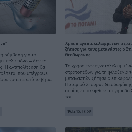
όνο”
Χρήση εγκαταλελειμμένων στρα
ζήτησε για τους μετανάστες ο Στ
η σύμβαση για τα
Θεοδωράκης
με πολύ πόνο – Δεν τα
Τη χρήση των εγκαταλελειμμέν
ς. Η αντιπολίτευση θα
στρατοπέδων για τη φιλοξενία 
τρέπεται που υπέγραψε
μεταναστών ζήτησε ο επικεφαλ
άσεις.» είπε από το βήμα
Ποταμιού Σταύρος Θεοδωράκης
..
οποίος επισκέφθηκε το γήπεδο 
του ...
16.12.15, 17:50