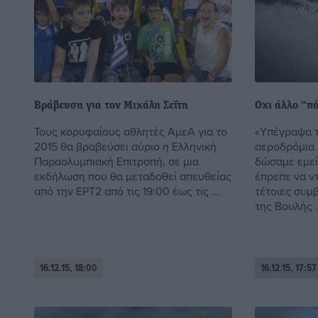
Βράβευση για τον Μιχάλη Σεΐτη
Οχι άλλο “π
Τους κορυφαίους αθλητές ΑμεΑ για το
«Υπέγραψα τ
2015 θα βραβεύσει αύριο η Ελληνική
αεροδρόμια 
Παραολυμπιακή Επιτροπή, σε μια
δώσαμε εμεί
εκδήλωση που θα μεταδοθεί απευθείας
έπρεπε να ν
από την ΕΡΤ2 από τις 19:00 έως τις ...
τέτοιες συμβ
της Βουλής .
16.12.15, 18:00
16.12.15, 17:57