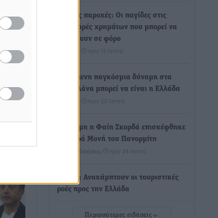
Γονικές παροχές: Οι παγίδες στις
μεταφορές χρημάτων που μπορεί να
κοστίσουν σε φόρο
Ειδήσεις
•
πριν 13 λεπτά
χει το
άλα,
Η επόμενη παγκόσμια δύναμη στα
υδροπλάνα μπορεί να είναι η Ελλάδα
Ειδήσεις
•
πριν 20 λεπτά
ίων για
Στη Σύμη η Φαίη Σκορδά επισκέφθηκε
την Ιερά Μονή του Πανορμίτη
Τοπικές Ειδήσεις
•
πριν 24 λεπτά
Σερβία: Ανακάμπτουν οι τουριστικές
ροές προς την Ελλάδα
Ειδήσεις
•
πριν 24 λεπτά
Περισσότερες ειδήσεις