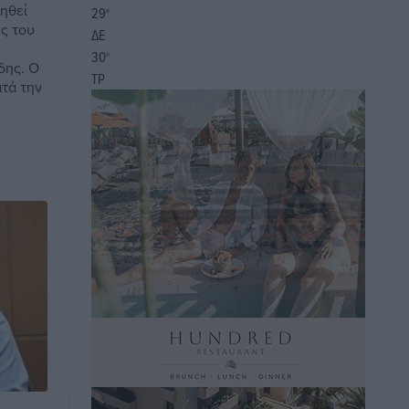
ηθεί
29
°
ς του
ΔΕ
30
°
δης. Ο
ΤΡ
ατά την