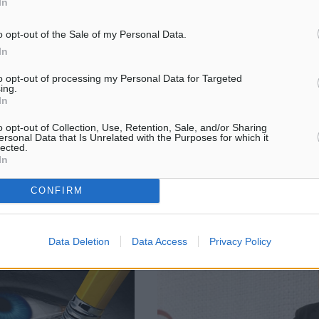
In
o opt-out of the Sale of my Personal Data.
In
 “δύναμη” των 14
Τα εισιτήρια με ΑΕΚ
to opt-out of processing my Personal Data for Targeted
 που παραχωρεί η Ελλάδα
ing.
Μπορεί για τον Κολοσσό να προέ
In
 της σύμβασης
παιχνίδι του Σαββάτου στην Καβ
ς 14 περιφερειακών
όμως η ΚΑΕ ενημέρωσε τους
o opt-out of Collection, Use, Retention, Sale, and/or Sharing
 στην κοινοπραξία της
φιλάθλους της ομάδας ότι έχει
ersonal Data that Is Unrelated with the Purposes for which it
αι η γερμανική Fraport
lected.
ξεκινήσει η διάθεση των εισιτηρ
In
 πρωί της Δευτέρας
την ...
αφορμή την ...
CONFIRM
16.12.15, 18:01
Data Deletion
Data Access
Privacy Policy