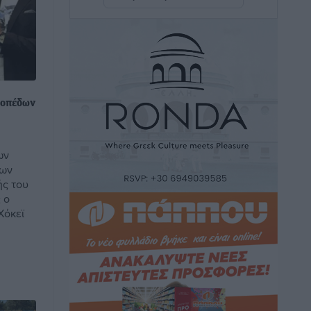
Διακοπές στην Κάρπαθο για τον Γιώργο
Γεραπετρίτη
Τοπικές Ειδήσεις
•
πριν 26 λεπτά
Ρόδος: Τραυματίστηκε 53χρονος
ναυτικός
τοπέδων
.
Τοπικές Ειδήσεις
•
πριν 28 λεπτά
ων
Airbnb: Αυξημένα έσοδα στο β’ τρίμηνο
των
με «όχημα» το Μουντιάλ
ής του
Ειδήσεις
•
πριν 30 λεπτά
 ο
Χόκεϊ
Ενίσχυση των υπηρεσιών υγείας στο
αεροδρόμιο της Ρόδου: «Η πολιτική
βούληση είναι η ενίσχυση, όχι η
αφαίρεση»
Τοπικές Ειδήσεις
•
πριν 1 ώρα