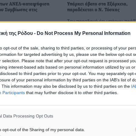
” των ΑΝΕΛ-καταψήφιση
Υπάρχει άβατο στα Εξάρχεια,
υ Συμβίωσης στις
παραδέχεται ο Ν. Τόσκας
Την παραδοχή ότι υπάρχει πρό
εμπλοκή, αυτή τη φορά με
στην περιοχή των Εξαρχείων έκ
 νομοσχέδιο για το
αναπληρωτής υπουργός Προστα
ική της Ρόδου -
Do Not Process My Personal Information
μβίωσης, προκαλεί
του Πολίτη μιλώντας στον Real 
ταράξεις ως προς τη
«Υπάρχουν περιοχές στην Ελλά
to opt-out of the sale, sharing to third parties, or processing of your per
δικομματικής
...
formation for targeted advertising by us, please use the below opt-out s
ς: Οι ...
r selection. Please note that after your opt-out request is processed y
eing interest-based ads based on personal information utilized by us or
16.12.15, 18:55
disclosed to third parties prior to your opt-out. You may separately opt-
losure of your personal information by third parties on the IAB’s list of
. This information may also be disclosed by us to third parties on the
IA
Participants
that may further disclose it to other third parties.
l Data Processing Opt Outs
o opt-out of the Sharing of my personal data.