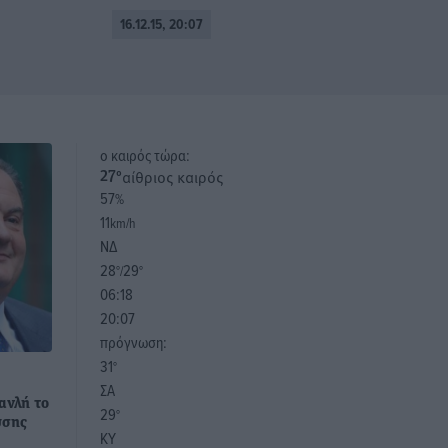
16.12.15, 20:07
o καιρός τώρα:
αίθριος καιρός
27
°
57
%
11
km/h
ΝΔ
28
29
°/
°
06:18
20:07
πρόγνωση:
31
°
ΣΑ
ανλή το
29
°
υσης
ΚΥ