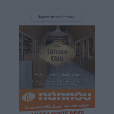
Τριήμερο εξόδου: Πάνω από 129.000 επιβάτες
Περισσότερες ειδήσεις
αναχωρούν από Πειραιά, Ραφήνα και Λαύριο
Ειδήσεις
•
πριν 13 ώρες
Τι αλλάζει το χωροταξικό στις τουριστικές επενδύσεις
Τοπικές Ειδήσεις
•
πριν 14 ώρες
ΥΠΑΑΤ: 12,5 εκατ. ευρώ στις 13 Περιφέρειες για μέτρα
βιοασφάλειας
Τοπικές Ειδήσεις
•
πριν 14 ώρες
Ποιοι φοιτητές μπορούν να λάβουν ενίσχυση για
στέγη έως 2.500 ευρώ
Ειδήσεις
•
πριν 14 ώρες
«Γιατί οι Τούρκοι συρρέουν στα ελληνικά νησιά»: