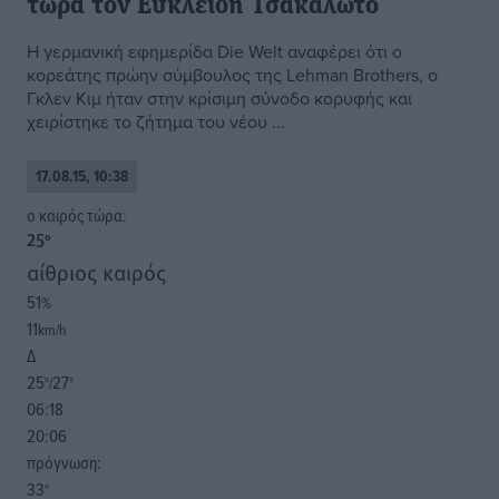
τώρα τον Ευκλείδη Τσακαλώτο
Η γερμανική εφημερίδα Die Welt αναφέρει ότι ο
κορεάτης πρώην σύμβουλος της Lehman Brothers, ο
Γκλεν Κιμ ήταν στην κρίσιμη σύνοδο κορυφής και
χειρίστηκε το ζήτημα του νέου ...
17.08.15, 10:38
o καιρός τώρα:
25
°
αίθριος καιρός
51
%
11
km/h
Δ
25
27
°/
°
06:18
20:06
πρόγνωση:
33
°