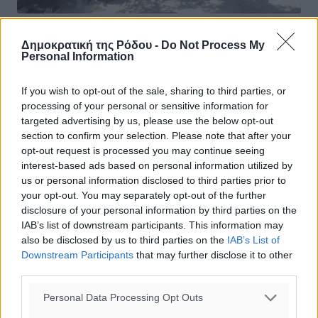
Εντοπίσθηκαν 50 μετανάστες στην
Δημοκρατική της Ρόδου -
Do Not Process My
Personal Information
περιοχή Κόβα-Μεταφέρθηκαν στον
χώρο των παλαιών σφαγείων
If you wish to opt-out of the sale, sharing to third parties, or
processing of your personal or sensitive information for
Περίπου 50 μετανάστες εντοπίσθηκαν σήμερα το πρωί
targeted advertising by us, please use the below opt-out
στην περιοχή Κόβα. Κάποιοι από αυτούς μεταφέρθηκαν
section to confirm your selection. Please note that after your
στον χώρο των παλαιών σφαγείων. Επί τόπου βρέθηκε ο
opt-out request is processed you may continue seeing
Δήμαρχος Ρόδου και ...
interest-based ads based on personal information utilized by
us or personal information disclosed to third parties prior to
17.08.15, 12:51
your opt-out. You may separately opt-out of the further
disclosure of your personal information by third parties on the
IAB’s list of downstream participants. This information may
also be disclosed by us to third parties on the
IAB’s List of
Downstream Participants
that may further disclose it to other
third parties.
Personal Data Processing Opt Outs