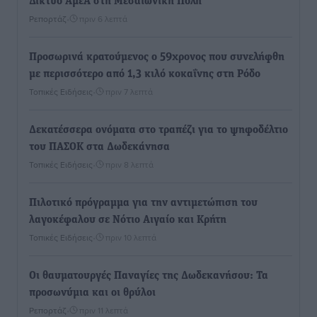
Δίκτυο ΑμεΑ στη Μεσαιωνική Πόλη
Ρεπορτάζ
•
πριν 6 λεπτά
Προσωρινά κρατούμενος ο 59χρονος που συνελήφθη
με περισσότερο από 1,3 κιλό κοκαΐνης στη Ρόδο
Τοπικές Ειδήσεις
•
πριν 7 λεπτά
Δεκατέσσερα ονόματα στο τραπέζι για το ψηφοδέλτιο
του ΠΑΣΟΚ στα Δωδεκάνησα
Τοπικές Ειδήσεις
•
πριν 8 λεπτά
Πιλοτικό πρόγραμμα για την αντιμετώπιση του
λαγοκέφαλου σε Νότιο Αιγαίο και Κρήτη
Τοπικές Ειδήσεις
•
πριν 10 λεπτά
Οι θαυματουργές Παναγίες της Δωδεκανήσου: Τα
προσωνύμια και οι θρύλοι
Ρεπορτάζ
•
πριν 11 λεπτά