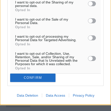
I want to opt-out of the Sharing of my
personal data.
Opted In
I want to opt-out of the Sale of my
Personal Data.
Opted In
I want to opt-out of processing my
Personal Data for Targeted Advertising.
Opted In
«Να καταβληθούν άμεσα τα
I want to opt-out of Collection, Use,
Retention, Sale, and/or Sharing of my
δεδουλευμένα στους εκπαιδευτικούς
Personal Data that Is Unrelated with the
Purposes for which it was collected.
των δημόσιων ΙΕΚ»
Opted In
Ερώτηση στη Βουλή κατέθεσαν ο Μάνος Κόνσολας και
CONFIRM
άλλοι 10 βουλευτές της Ν.Δ. για την καθυστέρηση στην
καταβολή των δεδουλευμένων στους εκπαιδευτικούς
των δημόσιων ΙΕΚ. Είναι ...
Data Deletion
Data Access
Privacy Policy
17.08.15, 12:24