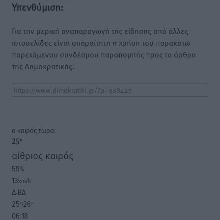
Υπενθύμιση:
Για την μερική αναπαραγωγή της είδησης από άλλες
ιστοσελίδες είναι απαραίτητη η χρήση του παρακάτω
παρεχόμενου συνδέσμου παραπομπής προς το άρθρο
της Δημοκρατικής.
o καιρός τώρα:
25
°
αίθριος καιρός
59
%
13
km/h
Δ-ΒΔ
25
26
°/
°
06:18