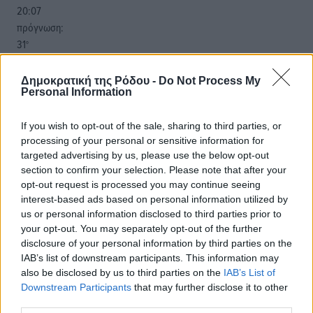
20:07
πρόγνωση:
31
°
ΚΥ
29
°
Δημοκρατική της Ρόδου -
Do Not Process My
Personal Information
ΔΕ
29
°
If you wish to opt-out of the sale, sharing to third parties, or
ΤΡ
processing of your personal or sensitive information for
28
°
targeted advertising by us, please use the below opt-out
ΤΕ
section to confirm your selection. Please note that after your
opt-out request is processed you may continue seeing
interest-based ads based on personal information utilized by
us or personal information disclosed to third parties prior to
your opt-out. You may separately opt-out of the further
disclosure of your personal information by third parties on the
IAB’s list of downstream participants. This information may
also be disclosed by us to third parties on the
IAB’s List of
Downstream Participants
that may further disclose it to other
third parties.