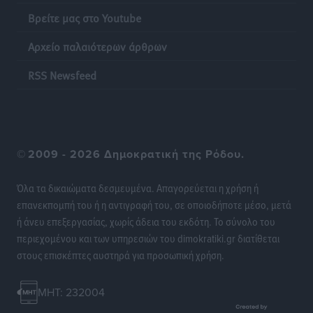
Ειδήσεις
•
πριν 14 ώρες
Βρείτε μας στο Youtube
Αρχείο παλαιότερων άρθρων
Η επόμενη παγκόσμια δύναμη στα υδροπλάνα μπορεί
να είναι η Ελλάδα
RSS Newsfeed
Ειδήσεις
•
πριν 14 ώρες
Στη Σύμη η Φαίη Σκορδά επισκέφθηκε την Ιερά Μονή
του Πανορμίτη
©
2009 - 2026 Δημοκρατική της Ρόδου.
Τοπικές Ειδήσεις
•
πριν 15 ώρες
Όλα τα δικαιώματα δεσμευμένα. Απαγορεύεται η χρήση ή
Σερβία: Ανακάμπτουν οι τουριστικές ροές προς την
επανεκπομπή του ή η αντιγραφή του, σε οποιοδήποτε μέσο, μετά
Ελλάδα
ή άνευ επεξεργασίας, χωρίς άδεια του εκδότη. Το σύνολο του
Ειδήσεις
•
πριν 15 ώρες
περιεχομένου και των υπηρεσιών του dimokratiki.gr διατίθεται
στους επισκέπτες αυστηρά για προσωπική χρήση.
Διακοπές στην Κάρπαθο για τον Γιώργο Γεραπετρίτη
Τοπικές Ειδήσεις
•
πριν 15 ώρες
MHT: 232004