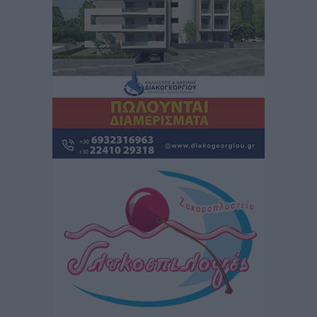
Iατρικός Σύλλογος Ροδου προς Α. Γεωργιάδη:
Στρατηγικές Προτάσεις για την Ενίσχυση της
Δημόσιας Υγείας στη Νησιωτική Ελλάδα και στα
Νοσοκομεία της Γ΄ Ζώνης
Τοπικές Ειδήσεις
•
πριν 7 ώρες
Πάνθηρες: Ξεκίνησαν αισιόδοξοι για την παρθενική
“πτήση” τους
Αθλητικά
•
πριν 7 ώρες
Άρης Αρχαγγέλου: Στο πλευρό του άτυχου Ιάκωβου
Θωμά
Αθλητικά
•
πριν 7 ώρες
Φοίβος: Η μεγάλη επιστροφή του Μπρένο Σαλβατιέρα
Αθλητικά
•
πριν 7 ώρες