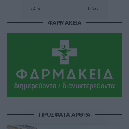
« Απρ
Ιούν »
Σταυρός Καλυθιών: Απέκτησε την Φωτεινή Πιζάνια
ΦΑΡΜΑΚΕΙΑ
Αθλητικά
•
πριν 10 ώρες
Το Yucatan Show έρχεται στη Ρόδο με τον Frankie
Lluc
Πολιτιστικά
•
πριν 10 ώρες
Σι Τζέι Χάρις: «Να πανηγυρίσουμε πολλές νίκες μαζί»
Αθλητικά
•
πριν 10 ώρες
Ροδήλιος: Ο απολογισμός από το Πανελλήνιο
Πρωτάθλημα Πίστας
Αθλητικά
•
πριν 10 ώρες
ΠΡΟΣΦΑΤΑ ΑΡΘΡΑ
Διαγόρας: Μετεγγραφικό ντεμαράζ
Αθλητικά
•
πριν 10 ώρες