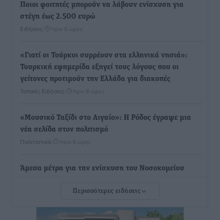
Ποιοι φοιτητές μπορούν να λάβουν ενίσχυση για
στέγη έως 2.500 ευρώ
Ειδήσεις
•
πριν 6 ώρες
«Γιατί οι Τούρκοι συρρέουν στα ελληνικά νησιά»:
Τουρκική εφημερίδα εξηγεί τους λόγους που οι
γείτονες προτιμούν την Ελλάδα για διακοπές
Τοπικές Ειδήσεις
•
πριν 6 ώρες
«Μουσικό Ταξίδι στο Αιγαίο»: Η Ρόδος έγραψε μια
νέα σελίδα στον πολιτισμό
Πολιτιστικά
•
πριν 6 ώρες
Άμεσα μέτρα για την ενίσχυση του Νοσοκομείου
Ρόδου και αντιμετώπιση των ελλείψεων προσωπικού
Περισσότερες ειδήσεις
ανακοίνωσε ο Άδωνις Γεωργιάδης
Τοπικές Ειδήσεις
•
πριν 6 ώρες