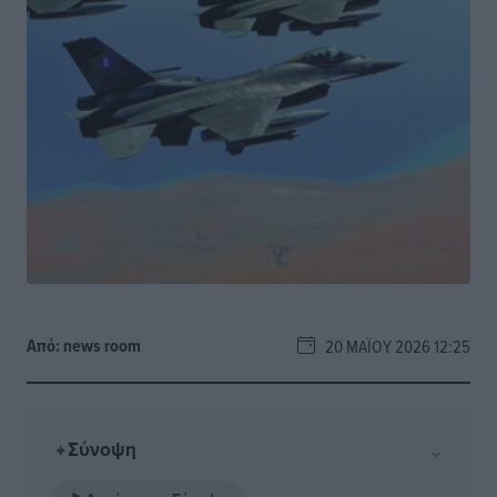
Από:
news room
20 ΜΑΪ́ΟΥ 2026 12:25
Σύνοψη
⌄
✦