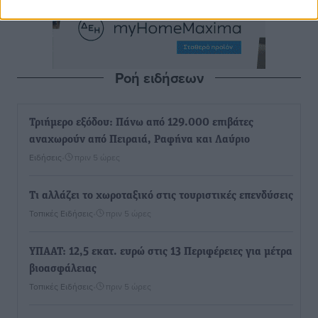
Ροή ειδήσεων
Τριήμερο εξόδου: Πάνω από 129.000 επιβάτες
αναχωρούν από Πειραιά, Ραφήνα και Λαύριο
Ειδήσεις
•
πριν 5 ώρες
Τι αλλάζει το χωροταξικό στις τουριστικές επενδύσεις
Τοπικές Ειδήσεις
•
πριν 5 ώρες
ΥΠΑΑΤ: 12,5 εκατ. ευρώ στις 13 Περιφέρειες για μέτρα
βιοασφάλειας
Τοπικές Ειδήσεις
•
πριν 5 ώρες