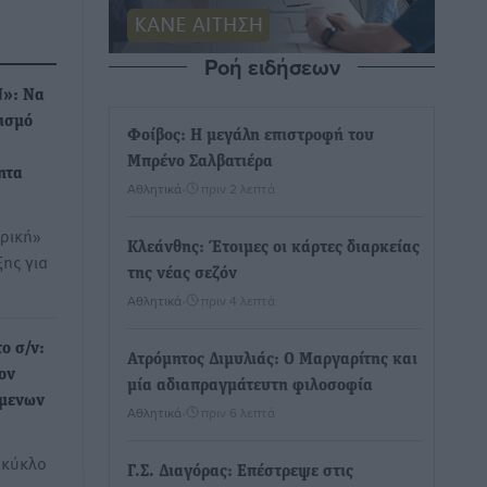
Ροή ειδήσεων
Ν»: Να
ισμό
Φοίβος: Η μεγάλη επιστροφή του
Μπρένο Σαλβατιέρα
ητα
Αθλητικά
•
πριν 2 λεπτά
ρική»
Κλεάνθης: Έτοιμες οι κάρτες διαρκείας
ης για
της νέας σεζόν
Αθλητικά
•
πριν 4 λεπτά
ο σ/ν:
Ατρόμητος Διμυλιάς: Ο Μαργαρίτης και
τον
μία αδιαπραγμάτευτη φιλοσοφία
όμενων
Αθλητικά
•
πριν 6 λεπτά
 κύκλο
Γ.Σ. Διαγόρας: Επέστρεψε στις