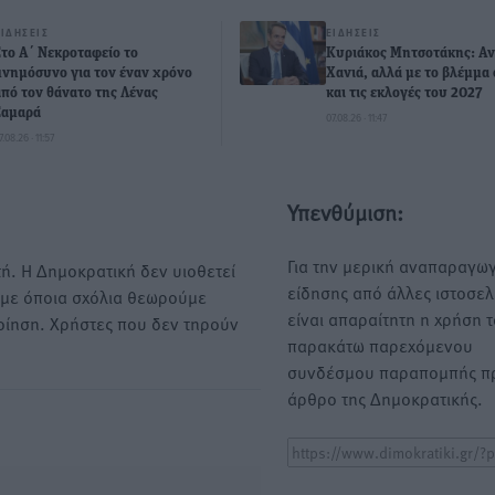
ΕΙΔΉΣΕΙΣ
ΕΙΔΉΣΕΙΣ
Στο Α΄ Νεκροταφείο το
Κυριάκος Μητσοτάκης: Αν
μνημόσυνο για τον έναν χρόνο
Χανιά, αλλά με το βλέμμα
από τον θάνατο της Λένας
και τις εκλογές του 2027
Σαμαρά
07.08.26 · 11:47
7.08.26 · 11:57
Υπενθύμιση:
Για την μερική αναπαραγωγ
ή. Η Δημοκρατική δεν υιοθετεί
είδησης από άλλες ιστοσελ
υμε όποια σχόλια θεωρούμε
είναι απαραίτητη η χρήση 
οίηση. Χρήστες που δεν τηρούν
παρακάτω παρεχόμενου
συνδέσμου παραπομπής πρ
άρθρο της Δημοκρατικής.