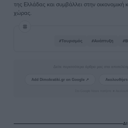
της Ελλάδας και συμβάλλει στην οικονομική 
χώρας.
#Τουρισμός
#Ανάπτυξη
#Β
Δείτε περισσότερα άρθρα μας στα αποτελέσ
Add Dimokratiki.gr on Google ↗
Ακολουθήστ
Στο Google News πατήστε ★ Ακολουθ
Δ