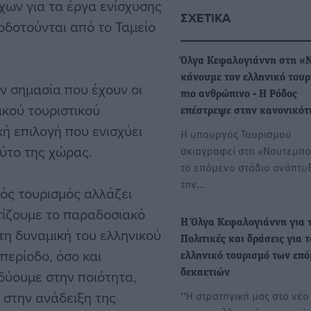
χων για τα έργα ενίσχυσης
ΣΧΕΤΙΚΆ
οδοτούνται από το Ταμείο
Όλγα Κεφαλογιάννη στη «
κάνουμε τον ελληνικό τουρ
ν σημασία που έχουν οι
πιο ανθρώπινο - Η Ρόδος
ικού τουριστικού
επέστρεψε στην κανονικότ
κή επιλογή που ενισχύει
Η υπουργός Τουρισμού
ούτο της χώρας.
σκιαγραφεί στη «Ναυτεμπο
το επόμενο στάδιο ανάπτυξ
την…
ός τουρισμός αλλάζει
τίζουμε το παραδοσιακό
H Όλγα Κεφαλογιάννη για τ
τη δυναμική του ελληνικού
Πολιτικές και δράσεις για 
περίοδο, όσο και
ελληνικό τουρισμό των επ
δύουμε στην ποιότητα,
δεκαετιών
 στην ανάδειξη της
‘‘Η στρατηγική μας στο νέο