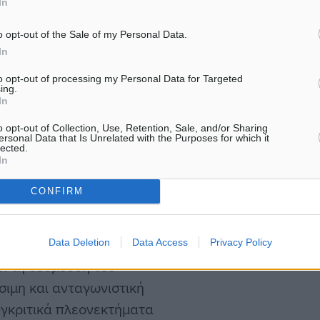
In
ι Προώθησης Προορισμών
ύσταση του Εθνικού
o opt-out of the Sale of my Personal Data.
υξης και των αντίστοιχων
In
to opt-out of processing my Personal Data for Targeted
ing.
In
o opt-out of Collection, Use, Retention, Sale, and/or Sharing
ersonal Data that Is Unrelated with the Purposes for which it
lected.
επενδυτικού κοινού, καθώς
In
ώ έχουν ήδη υποβληθεί,
CONFIRM
ον επιχειρήσεων και
ρας.
Data Deletion
Data Access
Privacy Policy
ι τη δέσμευση του
σιμη και ανταγωνιστική
συγκριτικά πλεονεκτήματα