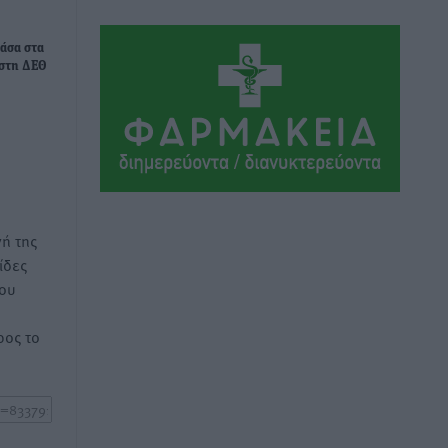
δασοκομάντος: Τι έχει αλλάξει στην
Πολιτική Προστασί
άσα στα
Ειδήσεις
•
πριν 4 ώρες
 στη ΔΕΘ
Άδωνις Γεωργιάδης στον RV: “Στο
υπουργείο εξετάζουμε την
θεσμοθέτηση τρίτης κατηγορίας
κινήτρων, ειδικά για τα νοσοκομεία
στα νησιά”
Τοπικές Ειδήσεις
•
πριν 4 ώρες
ή της
ίδες
Θετικό κλίμα και κοινό όραμα για την
του
ανάδειξη της ιστορίας της Ρόδου στο
Αεροδρόμιο «Διαγόρας»
ος το
Τοπικές Ειδήσεις
•
πριν 4 ώρες
Αντώνης Καμπουράκης: «Ένα
σπουδαίο έργο πολιτισμού για τη Ρόδο,