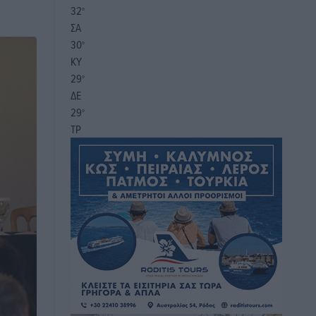
32
°
ΣΑ
30
°
ΚΥ
29
°
ΔΕ
29
°
ΤΡ