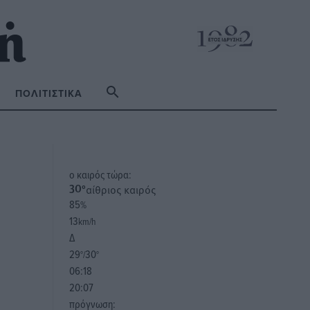
ΠΟΛΙΤΙΣΤΙΚΆ
o καιρός τώρα:
αίθριος καιρός
30
°
85
%
13
km/h
Δ
29
30
°/
°
06:18
20:07
πρόγνωση: