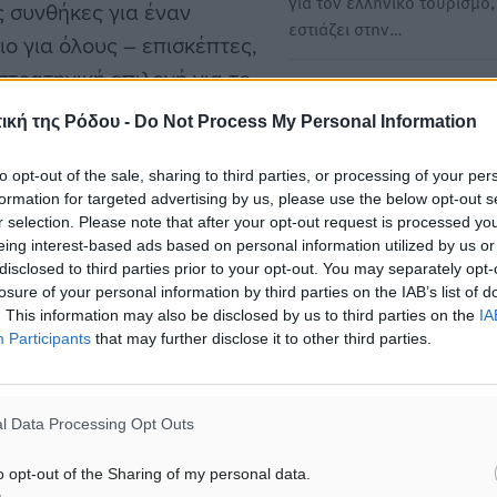
για τον ελληνικό τουρισμό,
ς συνθήκες για έναν
εστιάζει στην…
αιο για όλους – επισκέπτες,
 στρατηγική επιλογή για το
Ολγα Κεφαλογιάννη: Στρατ
ή οικονομία και
στόχοι και προοπτικές για 
ική της Ρόδου -
Do Not Process My Personal Information
 πλούτο της Ελλάδας».
ελληνικό τουρισμό
to opt-out of the sale, sharing to third parties, or processing of your per
Η τουριστική ανάπτυξη δεν
formation for targeted advertising by us, please use the below opt-out s
αποτελεί πλέον μόνο οικο
ργα ενισχύσεων που
r selection. Please note that after your opt-out request is processed y
στόχο. Είναι και ευθύνη…
ουριστικών λιμένων,
eing interest-based ads based on personal information utilized by us or
disclosed to third parties prior to your opt-out. You may separately opt-
ταφυγίων. Παράλληλα,
losure of your personal information by third parties on the IAB’s list of
Όλγα Κεφαλογιάννη στην 
 βελτίωση της
. This information may also be disclosed by us to third parties on the
IA
της πίτας της ΠΟΞ: Τρίτη
θώς και στη δημιουργία
Participants
that may further disclose it to other third parties.
διαδοχική χρονιά - ρεκόρ κ
στάσεων ιαματικού
προτεραιότητες για τον…
«Ξεκάθαρος προσανατολισ
l Data Processing Opt Outs
για το 2026 παραμένει η π
ανάπτυξη του ελληνικού…
ρων για τη σύσταση και
o opt-out of the Sharing of my personal data.