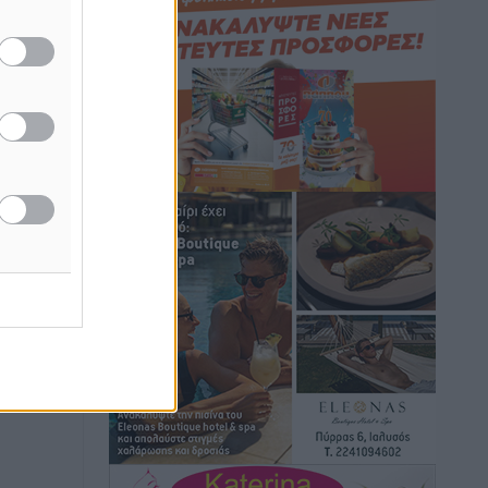
Πολιτιστικά
•
πριν 3 ώρες
Σι Τζέι Χάρις: «Να πανηγυρίσουμε
πολλές νίκες μαζί»
Αθλητικά
•
πριν 3 ώρες
Ροδήλιος: Ο απολογισμός από το
Πανελλήνιο Πρωτάθλημα Πίστας
Αθλητικά
•
πριν 3 ώρες
Διαγόρας: Μετεγγραφικό ντεμαράζ
Αθλητικά
•
πριν 4 ώρες
Γ.Σ. Διαγόρας: Εντατική προετοιμασία
και επιστροφή Ρίζου στις Ακαδημίες
Αθλητικά
•
πριν 4 ώρες