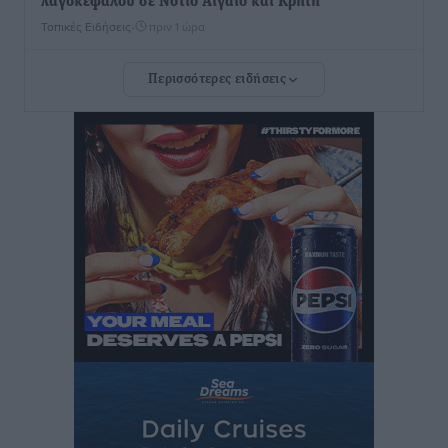
λαγοκέφαλου σε Νότιο Αιγαίο και Κρήτη
Τοπικές Ειδήσεις
•
πριν 1 ώρα
Περισσότερες ειδήσεις
Οι θαυματουργές Παναγίες της Δωδεκανήσου: Τα
προσωνύμια και οι θρύλοι
Ρεπορτάζ
•
πριν 1 ώρα
Τριήμερο εξόδου: Πάνω από 129.000 επιβάτες
αναχωρούν από Πειραιά, Ραφήνα και Λαύριο
Ειδήσεις
•
πριν 14 ώρες
Τι αλλάζει το χωροταξικό στις τουριστικές επενδύσεις
Τοπικές Ειδήσεις
•
πριν 14 ώρες
ΥΠΑΑΤ: 12,5 εκατ. ευρώ στις 13 Περιφέρειες για μέτρα
βιοασφάλειας
Τοπικές Ειδήσεις
•
πριν 15 ώρες