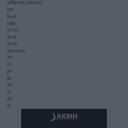
αίθριος καιρός
56
%
8
km/h
Δ-ΒΔ
27
27
°/
°
06:18
20:06
πρόγνωση:
33
°
ΚΥ
29
°
ΔΕ
29
°
ΤΡ
28
°
ΤΕ