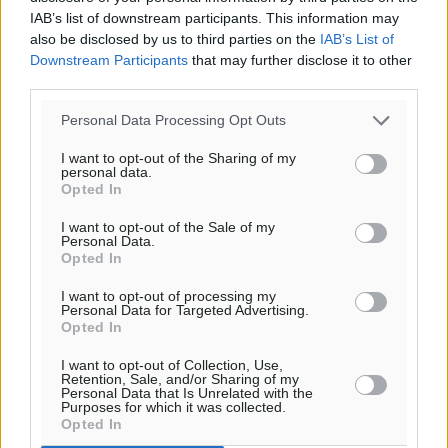
IAB’s list of downstream participants. This information may
also be disclosed by us to third parties on the
IAB’s List of
Downstream Participants
that may further disclose it to other
third parties.
Personal Data Processing Opt Outs
I want to opt-out of the Sharing of my
personal data.
Opted In
I want to opt-out of the Sale of my
Personal Data.
Ροή ειδήσεων
Opted In
I want to opt-out of processing my
Personal Data for Targeted Advertising.
Η Τουρκία «γκριζάρει» ξανά το Αιγαίο και προκαλεί
Opted In
με αφορμή το Ειδικό Χωροταξικό Πλαίσιο για τον
Τουρισμό
I want to opt-out of Collection, Use,
Retention, Sale, and/or Sharing of my
Τοπικές Ειδήσεις
•
πριν 5 λεπτά
Personal Data that Is Unrelated with the
Purposes for which it was collected.
Opted In
Νέα εποχή για το Νοσοκομείο Ρόδου: Έργα υποδομής,