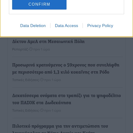
ακτινοθεραπευτικό κέντρο και νέα μέτρα για τη
CONFIRM
στελέχωση
Τοπικές Ειδήσεις
•
πριν 1 ώρα
Data Deletion
Data Access
Privacy Policy
Στη Δημοτική Επιτροπή η Ροδιακή Έπαυλη και το
Δίκτυο ΑμεΑ στη Μεσαιωνική Πόλη
Ρεπορτάζ
•
πριν 1 ώρα
Προσωρινά κρατούμενος ο 59χρονος που συνελήφθη
με περισσότερο από 1,3 κιλό κοκαΐνης στη Ρόδο
Τοπικές Ειδήσεις
•
πριν 1 ώρα
Δεκατέσσερα ονόματα στο τραπέζι για το ψηφοδέλτιο
του ΠΑΣΟΚ στα Δωδεκάνησα
Τοπικές Ειδήσεις
•
πριν 1 ώρα
Πιλοτικό πρόγραμμα για την αντιμετώπιση του