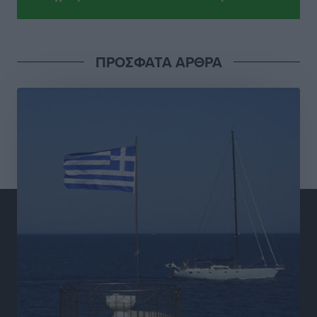
Κλεάνθης: Έτοιμες οι κάρτες διαρκείας της νέας
σεζόν
Αθλητικά
•
πριν 16 ώρες
ΠΡΟΣΦΑΤΑ ΑΡΘΡΑ
Ατρόμητος Διμυλιάς: Ο Μαργαρίτης και μία
αδιαπραγμάτευτη φιλοσοφία
Αθλητικά
•
πριν 16 ώρες
Γ.Σ. Διαγόρας: Επέστρεψε στις Ακαδημίες η Ειρήνη
Παπαεμμανουήλ
Αθλητικά
•
πριν 18 ώρες
ΣΚΟΕ: Σαββατοκύριακο με αγώνες από τον Σ.Σ. Ρόδου
Αθλητικά
•
πριν 18 ώρες
Συνελήφθη 37χρονη στη Ρόδο γιατί είχε αφήσει τα
τρία ανήλικα παιδιά της χωρίς επιτήρηση