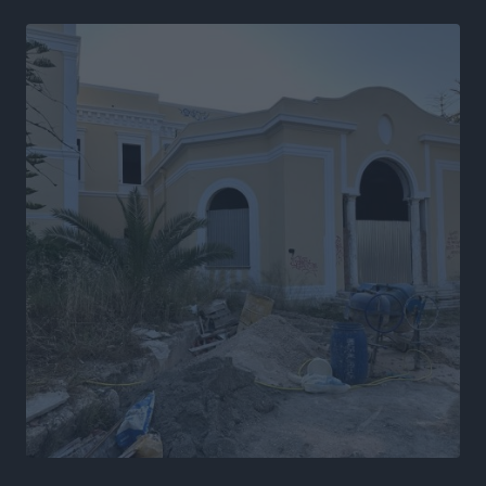
νικητές οι VAR!
Αθλητικά
•
πριν 20 ώρες
Νέα αεροσκάφη, drones, δασοκομάντος: Τι έχει
αλλάξει στην Πολιτική Προστασί
Ειδήσεις
•
πριν 20 ώρες
Άδωνις Γεωργιάδης στον RV: “Στο υπουργείο
εξετάζουμε την θεσμοθέτηση τρίτης κατηγορίας
κινήτρων, ειδικά για τα νοσοκομεία στα νησιά”
Τοπικές Ειδήσεις
•
πριν 20 ώρες
Θετικό κλίμα και κοινό όραμα για την ανάδειξη της
ιστορίας της Ρόδου στο Αεροδρόμιο «Διαγόρας»
Τοπικές Ειδήσεις
•
πριν 21 ώρες
Αντώνης Καμπουράκης: «Ένα σπουδαίο έργο