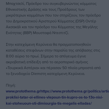
Μπαχτσελί, Πρόεδρο του συγκυβερνώντος κόμματος
Εθνικιστικής Δράσης και τους Προέδρους των
μικρότερων κομμάτων που τον στηρίζουν, τον πρόεδρο
του Δημοκρατικού Αριστερού Κόμματος (DSP) Οντέρ
Ακσακάλ και τον πρόεδρο του Κόμματος της Μεγάλης
Ενότητας (BBP) Μουσταφά Ντεστιτζί.
Στην κατεχόμενη Κερύνεια θα πραγματοποιηθούν
καταθέσεις στεφάνων στην παραλία της απόβασης στις
8:00 αύριο το πρωί. Σήμερα το απόγευμα έγινε
ακροβατική επίδειξη από το αεροπορικό σμήνος
«Τουρκικά Αστέρια» και πέρασαν 50 πλοία μπροστά από
το ξενοδοχείο Diemστη κατεχόμενη Κερύνεια.
Πηγή:
www.protothema.gr
https://www.protothema.gr/politics/art
proklisi-tatar-oi-ellines-vlepoun-tin-kupro-os-to-13o-nisi-
kai-stoheuoun-sti-dimiourgia-tis-megalis-elladas/