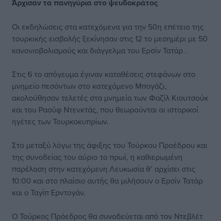
Άρχισαν τα πανηγύρια στο ψευδοκράτος
Οι εκδηλώσεις στα κατεχόμενα για την 50η επέτειο της
τουρκικής εισβολής ξεκίνησαν στις 12 το μεσημέρι με 50
κανονιοβολισμούς και διάγγελμα του Ερσίν Τατάρ .
Στις 6 το απόγευμα έγιναν καταθέσεις στεφάνων στο
μνημείο πεσόντων στο κατεχόμενο Μπογάζι,
ακολούθησαν τελετές στα μνημεία των Φαζίλ Κιουτσούκ
και του Ραούφ Ντενκτάς, που θεωρούνται οι ιστορικοί
ηγέτες των Τουρκοκυπρίων.
Στο μεταξύ λόγω της άφιξης του Τούρκου Προέδρου και
της συνοδείας του αύριο το πρωί, η καθιερωμένη
παρέλαση στην κατεχόμενη Λευκωσία θ’ αρχίσει στις
10:00 και στο πλαίσιο αυτής θα μιλήσουν ο Ερσίν Τατάρ
και ο Ταγίπ Ερντογάν.
Ο Τούρκος Πρόεδρος θα συνοδεύεται από τον Ντεβλέτ