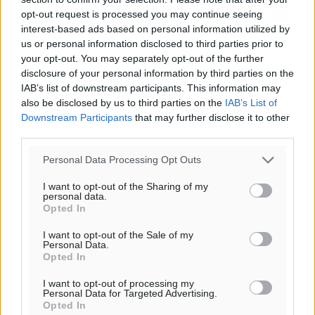
opt-out request is processed you may continue seeing
Ποιοι φοιτητές μπορούν να λάβουν ενίσχυση για
interest-based ads based on personal information utilized by
στέγη έως 2.500 ευρώ
us or personal information disclosed to third parties prior to
your opt-out. You may separately opt-out of the further
Ειδήσεις
•
πριν 39 λεπτά
disclosure of your personal information by third parties on the
IAB’s list of downstream participants. This information may
«Γιατί οι Τούρκοι συρρέουν στα ελληνικά νησιά»:
also be disclosed by us to third parties on the
IAB’s List of
Τουρκική εφημερίδα εξηγεί τους λόγους που οι
Downstream Participants
that may further disclose it to other
third parties.
γείτονες προτιμούν την Ελλάδα για διακοπές
Τοπικές Ειδήσεις
•
πριν 54 λεπτά
Personal Data Processing Opt Outs
I want to opt-out of the Sharing of my
«Μουσικό Ταξίδι στο Αιγαίο»: Η Ρόδος έγραψε μια
personal data.
νέα σελίδα στον πολιτισμό
Opted In
Πολιτιστικά
•
πριν 1 ώρα
I want to opt-out of the Sale of my
Personal Data.
Opted In
Άμεσα μέτρα για την ενίσχυση του Νοσοκομείου
Ρόδου και αντιμετώπιση των ελλείψεων προσωπικού
I want to opt-out of processing my
Personal Data for Targeted Advertising.
Περισσότερες ειδήσεις
ανακοίνωσε ο Άδωνις Γεωργιάδης
Opted In
Τοπικές Ειδήσεις
•
πριν 1 ώρα