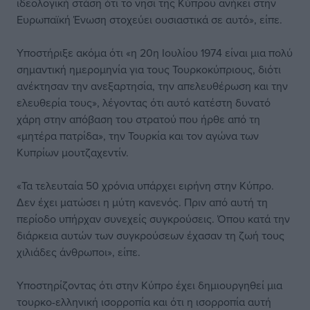
ιδεολογική στάση ότι το νησί της Κύπρου ανήκει στην
Ευρωπαϊκή Ένωση στοχεύει ουσιαστικά σε αυτό», είπε.
Υποστήριξε ακόμα ότι «η 20η Ιουλίου 1974 είναι μια πολύ
σημαντική ημερομηνία για τους Τουρκοκύπριους, διότι
ανέκτησαν την ανεξαρτησία, την απελευθέρωση και την
ελευθερία τους», λέγοντας ότι αυτό κατέστη δυνατό
χάρη στην απόβαση του στρατού που ήρθε από τη
«μητέρα πατρίδα», την Τουρκία και τον αγώνα των
Κυπρίων μουτζαχεντίν.
«Τα τελευταία 50 χρόνια υπάρχει ειρήνη στην Κύπρο.
Δεν έχει ματώσει η μύτη κανενός. Πριν από αυτή τη
περίοδο υπήρχαν συνεχείς συγκρούσεις. Όπου κατά την
διάρκεια αυτών των συγκρούσεων έχασαν τη ζωή τους
χιλιάδες άνθρωποι», είπε.
Υποστηρίζοντας ότι στην Κύπρο έχει δημιουργηθεί μια
τουρκο-ελληνική ισορροπία και ότι η ισορροπία αυτή