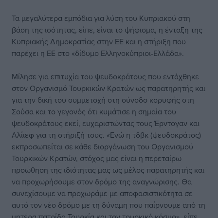
Τα μεγαλύτερα εμπόδια για λύση του Κυπριακού στη
βάση της ισότητας, είπε, είναι το ψήφισμα, η ένταξη της
Κυπριακής Δημοκρατίας στην ΕΕ και η στήριξη που
παρέχει η ΕΕ στο «δίδυμο Ελληνοκύπριοι-Ελλάδα».
Μίλησε για επιτυχία του ψευδοκράτους που εντάχθηκε
στον Οργανισμό Τουρκικών Κρατών ως παρατηρητής και
για την δική του συμμετοχή στη σύνοδο κορυφής στη
Σούσα και το γεγονός ότι κυμάτισε η σημαία του
ψευδοκράτους εκεί, ευχαριστώντας τους Έρντογαν και
Αλίιεφ για τη στήριξή τους. «Ενώ η τδβκ (ψευδοκράτος)
εκπροσωπείται σε κάθε διοργάνωση του Οργανισμού
Τουρκικών Κρατών, στόχος μας είναι η περεταίρω
προώθηση της ιδιότητας μας ως μέλος παρατηρητής και
να προχωρήσουμε στον δρόμο της αναγνώρισης. Θα
συνεχίσουμε να προχωράμε με αποφασιστικότητα σε
αυτό τον νέο δρόμο με τη δύναμη που παίρνουμε από τη
μητέρα πατρίδα Τουρκία και τον τουρκικό κόσμο», είπε.