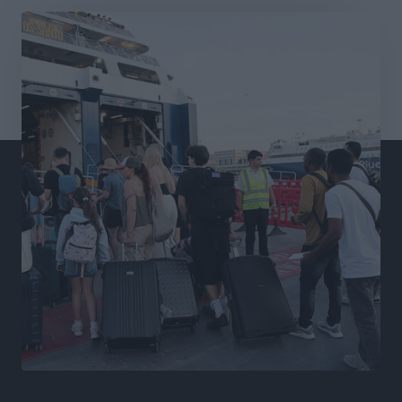
Αθλητικά
•
πριν 5 ώρες
Γ.Σ. Διαγόρας: Εντατική προετοιμασία και επιστροφή
Ρίζου στις Ακαδημίες
Αθλητικά
•
πριν 5 ώρες
Εθνική Ανδρών: Ραντεβού στο Telekom Center Athens
Αθλητικά
•
πριν 6 ώρες
ΕΠΟ: Απέσυρε τη στήριξή της στην υποψηφιότητα
του Ινφαντίνο
Αθλητικά
•
πριν 6 ώρες
Φοίβος Κω: Το «ευχαριστώ» για το 9ο Kos 3X3
Basketball Festival
Αθλητικά
•
πριν 6 ώρες