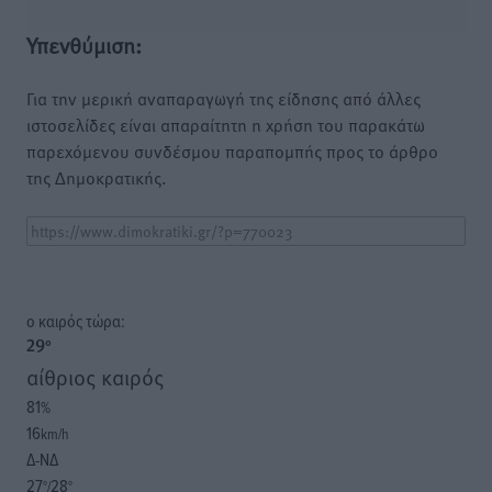
Υπενθύμιση:
Για την μερική αναπαραγωγή της είδησης από άλλες
ιστοσελίδες είναι απαραίτητη η χρήση του παρακάτω
παρεχόμενου συνδέσμου παραπομπής προς το άρθρο
της Δημοκρατικής.
o καιρός τώρα:
29
°
αίθριος καιρός
81
%
16
km/h
Δ-ΝΔ
27
28
°/
°