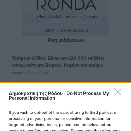
Ροή ειδήσεων
Τριήμερο εξόδου: Πάνω από 129.000 επιβάτες
αναχωρούν από Πειραιά, Ραφήνα και Λαύριο
Ειδήσεις
•
πριν 4 λεπτά
Τι αλλάζει το χωροταξικό στις τουριστικές επενδύσεις
Δημοκρατική της Ρόδου -
Do Not Process My
Τοπικές Ειδήσεις
•
πριν 8 λεπτά
Personal Information
ΥΠΑΑΤ: 12,5 εκατ. ευρώ στις 13 Περιφέρειες για μέτρα
If you wish to opt-out of the sale, sharing to third parties, or
processing of your personal or sensitive information for
βιοασφάλειας
targeted advertising by us, please use the below opt-out
Τοπικές Ειδήσεις
•
πριν 30 λεπτά
section to confirm your selection. Please note that after your