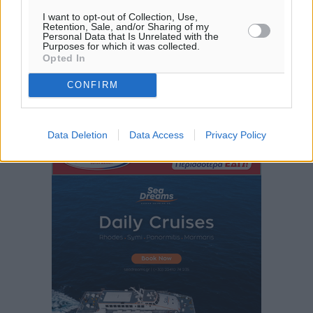
I want to opt-out of Collection, Use,
Retention, Sale, and/or Sharing of my
Iατρικός Σύλλογος Ροδου προς Α. Γεωργιάδη:
Personal Data that Is Unrelated with the
Purposes for which it was collected.
Στρατηγικές Προτάσεις για την Ενίσχυση της
Opted In
Δημόσιας Υγείας στη Νησιωτική Ελλάδα και στα
Νοσοκομεία της Γ΄ Ζώνης
CONFIRM
Τοπικές Ειδήσεις
•
πριν 2 ώρες
Data Deletion
Data Access
Privacy Policy
Πάνθηρες: Ξεκίνησαν αισιόδοξοι για την παρθενική
“πτήση” τους
Αθλητικά
•
πριν 2 ώρες
Άρης Αρχαγγέλου: Στο πλευρό του άτυχου Ιάκωβου
Θωμά
Αθλητικά
•
πριν 2 ώρες
Φοίβος: Η μεγάλη επιστροφή του Μπρένο Σαλβατιέρα
Αθλητικά
•
πριν 2 ώρες