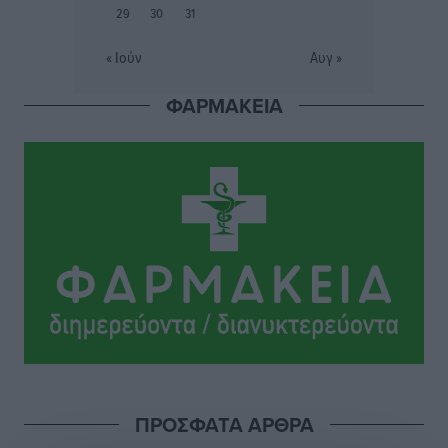
τρία ανήλικα παιδιά της χωρίς επιτήρηση
29
30
31
Τοπικές Ειδήσεις
•
πριν 4 ώρες
« Ιούν
Αυγ »
Σταυρός Καλυθιών: Απέκτησε την Φωτεινή Πιζάνια
ΦΑΡΜΑΚΕΙΑ
Αθλητικά
•
πριν 5 ώρες
Το Yucatan Show έρχεται στη Ρόδο με τον Frankie
Lluc
Πολιτιστικά
•
πριν 5 ώρες
Σι Τζέι Χάρις: «Να πανηγυρίσουμε πολλές νίκες μαζί»
Αθλητικά
•
πριν 5 ώρες
Ροδήλιος: Ο απολογισμός από το Πανελλήνιο
Πρωτάθλημα Πίστας
Αθλητικά
•
πριν 5 ώρες
ΠΡΟΣΦΑΤΑ ΑΡΘΡΑ
Διαγόρας: Μετεγγραφικό ντεμαράζ