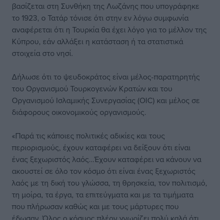
βασίζεται στη Συνθήκη της Λωζάνης που υπογράφηκε
το 1923, ο Τατάρ τόνισε ότι στην εν λόγω συμφωνία
αναφέρεται ότι η Τουρκία θα έχει λόγο για το μέλλον της
Κύπρου, εάν αλλάξει η κατάσταση ή τα στατιστικά
στοιχεία στο νησί.
Δήλωσε ότι το ψευδοκράτος είναι μέλος-παρατηρητής
του Οργανισμού Τουρκογενών Κρατών και του
Οργανισμού Ισλαμικής Συνεργασίας (OIC) και μέλος σε
διάφορους οικονομικούς οργανισμούς.
«Παρά τις κάποιες πολιτικές αδικίες και τους
περιορισμούς, έχουν καταφέρει να δείξουν ότι είναι
ένας ξεχωριστός λαός…Έχουν καταφέρει να κάνουν να
ακουστεί σε όλο τον κόσμο ότι είναι ένας ξεχωριστός
λαός με τη δική του γλώσσα, τη θρησκεία, τον πολιτισμό,
τη μοίρα, τα έργα, τα επιτεύγματα και με τα τιμήματα
που πλήρωσαν καθώς και με τους μάρτυρες που
έδωσαν. Όλος ο κόσμος πλέον γνωρίζει πολύ καλά ότι