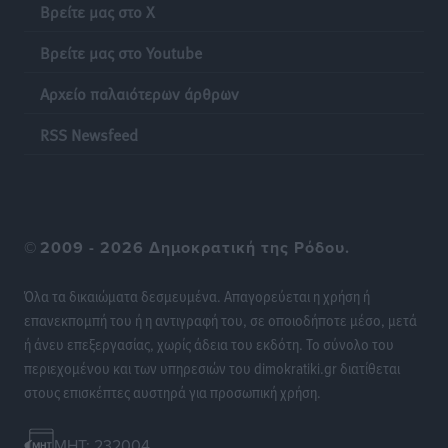
Βρείτε μας στο X
χρημάτων που μπορεί να κοστίσουν σε φόρο
Ειδήσεις
•
πριν 9 ώρες
Βρείτε μας στο Youtube
Αρχείο παλαιότερων άρθρων
Η επόμενη παγκόσμια δύναμη στα υδροπλάνα μπορεί
να είναι η Ελλάδα
RSS Newsfeed
Ειδήσεις
•
πριν 9 ώρες
Στη Σύμη η Φαίη Σκορδά επισκέφθηκε την Ιερά Μονή
του Πανορμίτη
©
2009 - 2026 Δημοκρατική της Ρόδου.
Τοπικές Ειδήσεις
•
πριν 10 ώρες
Όλα τα δικαιώματα δεσμευμένα. Απαγορεύεται η χρήση ή
Σερβία: Ανακάμπτουν οι τουριστικές ροές προς την
επανεκπομπή του ή η αντιγραφή του, σε οποιοδήποτε μέσο, μετά
Ελλάδα
ή άνευ επεξεργασίας, χωρίς άδεια του εκδότη. Το σύνολο του
Ειδήσεις
•
πριν 10 ώρες
περιεχομένου και των υπηρεσιών του dimokratiki.gr διατίθεται
στους επισκέπτες αυστηρά για προσωπική χρήση.
Διακοπές στην Κάρπαθο για τον Γιώργο Γεραπετρίτη
Τοπικές Ειδήσεις
•
πριν 10 ώρες
MHT: 232004