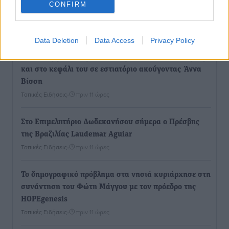
CONFIRM
Ο.Φ. Ιστρίου: Καρέ ανανεώσεων σε άξονα και
μετόπισθεν
Αθλητικά
•
πριν 11 ώρες
Data Deletion
Data Access
Privacy Policy
Επικός Εργκίν Αταμάν στη Σύμη: Έσπασε πιάτα μέχρι
και στο κεφάλι του σε εστιατόριο ακούγοντας Άννα
Βίσση
Τοπικές Ειδήσεις
•
πριν 11 ώρες
Στο Επιμελητήριο Δωδεκανήσου σήμερα ο Πρέσβης
της Βραζιλίας Laudemar Aguiar
Τοπικές Ειδήσεις
•
πριν 11 ώρες
To δημογραφικό πρόβλημα στα νησιά κυριάρχησε στη
συνάντηση του Φώτη Μάγγου με τον πρόεδρο της
HOPEgenesis
Τοπικές Ειδήσεις
•
πριν 11 ώρες