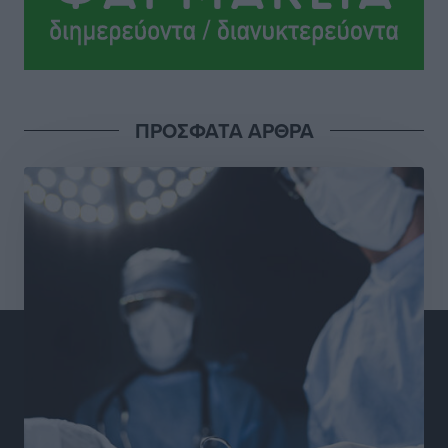
Ανατροπές στη Δημοτική Επιτροπή Ρόδου μετά την
ανεξαρτητοποίηση του Μιχαήλ Κορδίνα
Τοπικές Ειδήσεις
•
πριν 13 ώρες
Απόλλωνας Καλυθιών: Πιστός στρατιώτης του ο
ΠΡΟΣΦΑΤΑ ΑΡΘΡΑ
Σουηδός του!
Αθλητικά
•
πριν 13 ώρες
Χατζηβασιλείου: Προτεραιότητα της ΕΕ η προστασία
των εξωτερικών συνόρων
Ειδήσεις
•
πριν 13 ώρες
Κάρπαθος: Το πιο υποτιμημένο νησί είναι ένας
κρυφός παράδεισος στα Δωδεκάνησα
Τοπικές Ειδήσεις
•
πριν 14 ώρες
Ο Λαμπρος Φισφής στη Ρόδο στις 21 Σεπτεμβρίου
Πολιτιστικά
•
πριν 14 ώρες