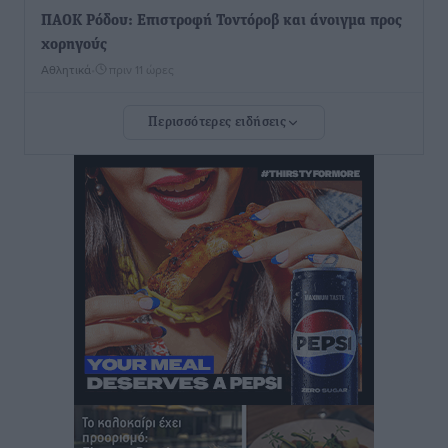
ΠΑΟΚ Ρόδου: Επιστροφή Τοντόροβ και άνοιγμα προς
χορηγούς
Αθλητικά
•
πριν 11 ώρες
Περισσότερες ειδήσεις
Rhodes Beyond Summer – Εκεί που το καλοκαίρι
είναι μόνο η αρχή
Τοπικές Ειδήσεις
•
πριν 12 ώρες
Κικίλιας: Μειώθηκαν κατά 34% οι μεταναστευτικές
ροές στα θαλάσσια σύνορα
Ειδήσεις
•
πριν 12 ώρες
Κως: Γερμανός τουρίστας κέρδισε αποζημίωση 900
ευρώ επειδή δεν βρήκε ξαπλώστρες στις
οικογενειακές διακοπές του
Τοπικές Ειδήσεις
•
πριν 12 ώρες