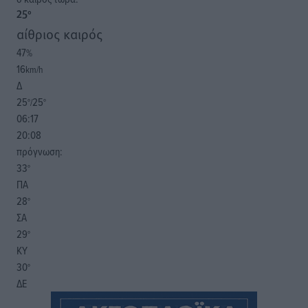
25
°
αίθριος καιρός
47
%
16
km/h
Δ
25
25
°/
°
06:17
20:08
πρόγνωση:
33
°
ΠΑ
28
°
ΣΑ
29
°
ΚΥ
30
°
ΔΕ