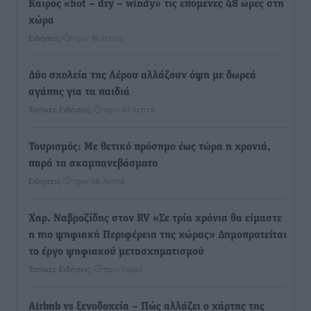
Καιρός «hot – dry – windy» τις επόμενες 48 ώρες στη
χώρα
Ειδήσεις
•
πριν 16 λεπτά
Δύο σχολεία της Λέρου αλλάζουν όψη με δωρεά
αγάπης για τα παιδιά
Τοπικές Ειδήσεις
•
πριν 47 λεπτά
Τουρισμός: Με θετικό πρόσημο έως τώρα η χρονιά,
παρά τα σκαμπανεβάσματα
Ειδήσεις
•
πριν 56 λεπτά
Χαρ. Ναβροζίδης στον RV «Σε τρία χρόνια θα είμαστε
η πιο ψηφιακή Περιφέρεια της χώρας» Δημοπρατείται
το έργο ψηφιακού μετασχηματισμού
Τοπικές Ειδήσεις
•
πριν 1 ώρα
Airbnb vs ξενοδοχεία – Πώς αλλάζει ο χάρτης της