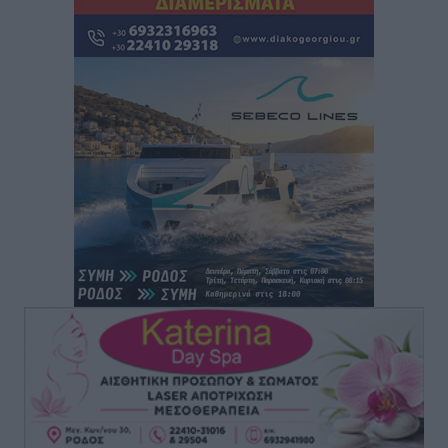
Ρόδος: «Βουλιάζει» από τουρίστες – Πάνω από 1 εκατ.
επιβάτες και 55 κρουαζιερόπλοια
Τοπικές Ειδήσεις
•
πριν 2 ώρες
Γ’ Εθνική Κατηγορία: Οι ημερομηνίες των
αγωνιστικών της κανονικής περιόδου
Αθλητικά
•
πριν 7 ώρες
Συνελήφθησαν δύο άτομα στην Κάρπαθο για άγρα
πελατών
Τοπικές Ειδήσεις
•
πριν 7 ώρες
Χωρίς υποχρεωτική παρουσία μικρών στη 12άδα
Αθλητικά
•
πριν 8 ώρες
Ο Πελεκάνος, οι ανεμογεννήτριες και μια κοινότητα
που κανείς δεν ρώτησε