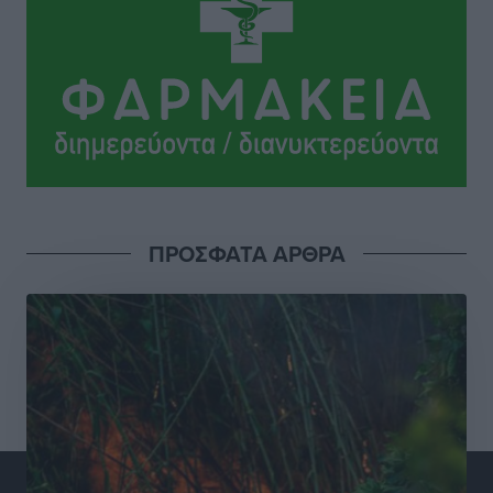
Γ. Χατζημάρκος: “Δύο μεγάλες δεσμεύσεις
Γεωργιάδη” – Κίνητρα για τους γιατρούς των νησιών
και συνεργασία Ρόδου με το Αττικόν για το
Ακτινοθεραπευτικό
Τοπικές Ειδήσεις
•
πριν 8 ώρες
Σούπερ μάρκετ: Διευρύνεται η εθνική πρωτοβουλία
για τις τιμές – Eρχονται νέες συμμετοχές εταιρειών
Ειδήσεις
•
πριν 8 ώρες
ΠΡΟΣΦΑΤΑ ΑΡΘΡΑ
Συνελήφθησαν έξι άτομα για ηχορύπανση από
καταστήματα στο Νότιο Αιγαίο
Τοπικές Ειδήσεις
•
πριν 8 ώρες
15 Αυγούστου 2026: Πώς θα πληρωθούν όσοι
εργαστούν την αργία – Τι ισχύει για πενθήμερο,
εξαήμερο και άδειες
Ειδήσεις
•
πριν 8 ώρες