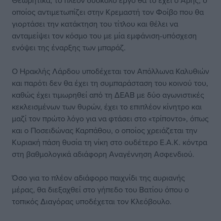
Θεωρητικά, το πλέον δύσκολο έργο θα το έχει ο Άρης, ο
οποίος αντιμετωπίζει στην Κρεμαστή τον Φοίβο που θα
γιορτάσει την κατάκτηση του τίτλου και θέλει να
ανταμείψει τον κόσμο του με μία εμφάνιση-υπόσχεση
ενόψει της έναρξης των μπαράζ.
Ο Ηρακλής Λάρδου υποδέχεται τον Απόλλωνα Καλυθιών
και παρότι δεν θα έχει τη συμπαράσταση του κοινού του,
καθώς έχει τιμωρηθεί από τη ΔΕΑΒ με δύο αγωνιστικές
κεκλεισμένων των θυρών, έχει το επιπλέον κίνητρο και
μαζί τον πρώτο λόγο για να φτάσει στο «τρίποντο», όπως
και ο Ποσειδώνας Καρπάθου, ο οποίος χρειάζεται την
Κυριακή πάση θυσία τη νίκη στο ουδέτερο Ε.Α.Κ. κόντρα
στη βαθμολογικά αδιάφορη Αναγέννηση Ασφενδιού.
Όσο για το πλέον αδιάφορο παιχνίδι της αυριανής
μέρας, θα διεξαχθεί στο γήπεδο του Βατίου όπου ο
τοπικός Διαγόρας υποδέχεται τον Κλεόβουλο.