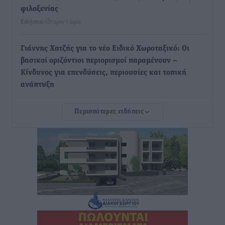
φιλοξενίας
Ειδήσεις
•
πριν 1 ώρα
Γιάννης Χατζής για το νέο Ειδικό Χωροταξικό: Οι
βασικοί οριζόντιοι περιορισμοί παραμένουν –
Κίνδυνος για επενδύσεις, περιουσίες και τοπική
ανάπτυξη
Τοπικές Ειδήσεις
•
πριν 1 ώρα
Περισσότερες ειδήσεις
Ευ. Τουρνάς: Απέναντι σε ακραία καιρικά φαινόμενα
δεν υπάρχουν περιθώρια εφησυχασμού
Ειδήσεις
•
πριν 1 ώρα
Στον Άγιο Νικόλαο Χάλκης ανοίγει ξανά το
ανανεωμένο εκκλησιαστικό μουσείο από τη Λέσχη
Lions Χάλκης
Τοπικές Ειδήσεις
•
πριν 1 ώρα