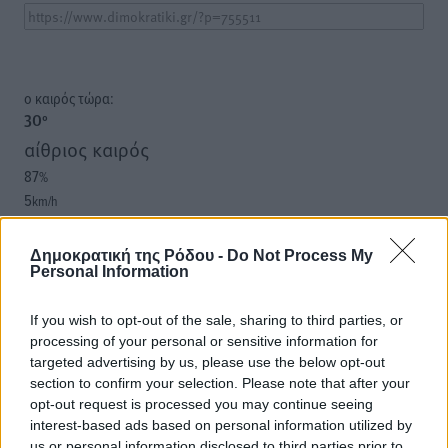
o καιρός τώρα:
30
°
αίθριος καιρός
87
%
5
km/h
Δ-ΝΔ
27
29
°/
°
Δημοκρατική της Ρόδου -
Do Not Process My
06:18
Personal Information
20:06
πρόγνωση:
If you wish to opt-out of the sale, sharing to third parties, or
31
processing of your personal or sensitive information for
°
targeted advertising by us, please use the below opt-out
ΚΥ
section to confirm your selection. Please note that after your
29
°
opt-out request is processed you may continue seeing
ΔΕ
interest-based ads based on personal information utilized by
30
°
us or personal information disclosed to third parties prior to