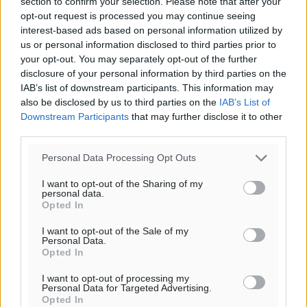
section to confirm your selection. Please note that after your
πρόγνωση:
opt-out request is processed you may continue seeing
31
°
interest-based ads based on personal information utilized by
ΚΥ
us or personal information disclosed to third parties prior to
29
°
your opt-out. You may separately opt-out of the further
ΔΕ
disclosure of your personal information by third parties on the
30
°
IAB’s list of downstream participants. This information may
ΤΡ
also be disclosed by us to third parties on the
IAB’s List of
Downstream Participants
that may further disclose it to other
29
°
third parties.
ΤΕ
Personal Data Processing Opt Outs
I want to opt-out of the Sharing of my
personal data.
Opted In
I want to opt-out of the Sale of my
Personal Data.
Opted In
I want to opt-out of processing my
Personal Data for Targeted Advertising.
Opted In