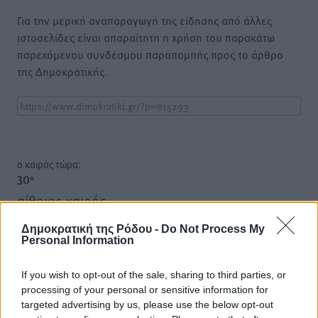
Για την μερική αναπαραγωγή της είδησης από άλλες
ιστοσελίδες είναι απαραίτητη η χρήση του παρακάτω
παρεχόμενου συνδέσμου παραπομπής προς το άρθρο
της Δημοκρατικής.
o καιρός τώρα:
30
°
αίθριος καιρός
87
%
Δημοκρατική της Ρόδου -
Do Not Process My
8
km/h
Personal Information
Δ
29
30
°/
°
If you wish to opt-out of the sale, sharing to third parties, or
06:18
processing of your personal or sensitive information for
20:06
targeted advertising by us, please use the below opt-out