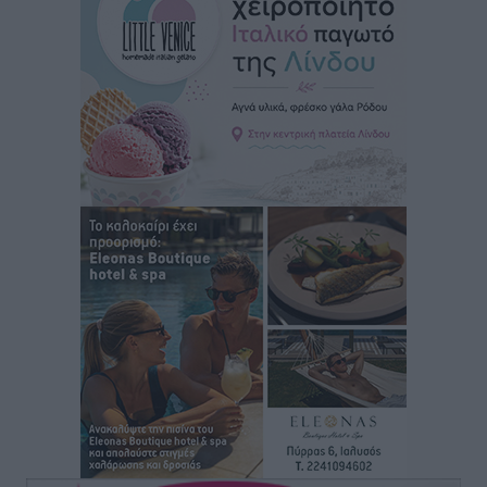
Γ. Χατζημάρκος: “Δύο μεγάλες δεσμεύσεις
Γεωργιάδη” – Κίνητρα για τους γιατρούς των νησιών
και συνεργασία Ρόδου με το Αττικόν για το
Ακτινοθεραπευτικό
Τοπικές Ειδήσεις
•
πριν 6 ώρες
Σούπερ μάρκετ: Διευρύνεται η εθνική πρωτοβουλία
για τις τιμές – Eρχονται νέες συμμετοχές εταιρειών
Ειδήσεις
•
πριν 6 ώρες
Συνελήφθησαν έξι άτομα για ηχορύπανση από
καταστήματα στο Νότιο Αιγαίο
Τοπικές Ειδήσεις
•
πριν 6 ώρες
15 Αυγούστου 2026: Πώς θα πληρωθούν όσοι
εργαστούν την αργία – Τι ισχύει για πενθήμερο,
εξαήμερο και άδειες