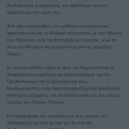
Ανεξάρτητης Δικαιοσύνης και οφείλουμε όλοι να
αναμένουμε την κρίση της.
Από χθες προσπαθούν να εντάξουν στη λαϊκίστικη
φαρέτρα τους και το θλιβερό περιστατικό με τον θάνατο
του 39χρονου υιού της Εισαγγελέως Λάρισας , ενώ τα
αίτια του θανάτου του ερευνώνται από τις αρμόδιες
Αρχές.
Σε τοπικό επίπεδο είδαν το φως της δημοσιότητας οι
απαράδεκτες εκφράσεις και χαρακτηρισμοί για τον
Πρωθυπουργό, την Κυβέρνηση και τοuς
Νεοδημοκράτες, ενός πρωτοεμφανιζόμενου φιλόδοξου
στελέχους κόμματος της Αντιπολίτευσης και του Δήμου
της Κω, του Πέτρου Πικιώνη.
Η συμπεριφορά του ανωτέρω και των ομοίων του
αποδοκιμάζεται από το λαό της Κω και της