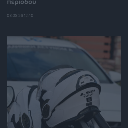
περιόδου
ΑΔΜΗΕ: Ολοκληρώνεται η ηλεκτρική διασύνδεση των
08.08.26 12:40
Κυκλάδων, τα οφέλη
Ειδήσεις
•
πριν 8 ώρες
Πόσοι Ευρωπαίοι «αντέχουν» διακοπές στο εξωτερικό
– Τι ισχύει για Έλληνες
Ειδήσεις
•
πριν 8 ώρες
Βούλγαροι τουρίστες: Λιγότερες διανυκτερεύσεις
στην Ελλάδα, αλλά 18% υψηλότερη δαπάνη ανά
διανυκτέρευση
Ειδήσεις
•
πριν 8 ώρες
Βέλγοι τουρίστες: Στα 547,9 εκατ. ευρώ οι εισπράξεις
για την Ελλάδα
Ειδήσεις
•
πριν 8 ώρες