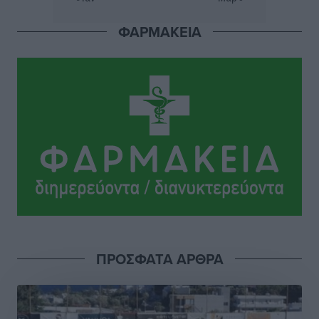
ΦΑΡΜΑΚΕΙΑ
Εθνική Παίδων: Ο Χριστοδούλου και η καλύτερη
φουρνιά των τελευταίων ετών
Αθλητικά
•
πριν 6 ώρες
Διαγόρας: Ανανέωσε ο Μιχάλης Χατζηγεωργίου
Αθλητικά
•
πριν 6 ώρες
ΔΕΑΣ Δάφνη Ρόδου: Η Ευαγγελία Τετράδη στο
τεχνικό επιτελείο
Αθλητικά
•
πριν 6 ώρες
Γ.Σ. Διαγόρας: Το οργανόγραμμα των Ακαδημιών
Αθλητικά
•
πριν 6 ώρες
ΠΡΟΣΦΑΤΑ ΑΡΘΡΑ
Σταυρός Καλυθιών: Απέκτησε και την Ειρήνη
Καρελλάκη