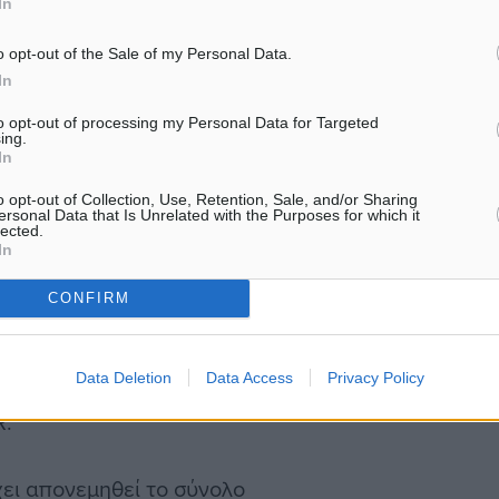
In
θηκαν τα καθήκοντα του
o opt-out of the Sale of my Personal Data.
In
ο, τοποθετήθηκε αρχικά
to opt-out of processing my Personal Data for Targeted
ing.
για κάλυψη υπηρεσιακών
In
o opt-out of Collection, Use, Retention, Sale, and/or Sharing
ersonal Data that Is Unrelated with the Purposes for which it
lected.
οικητή της ΙΙας Μ/Κ ΜΠ.
In
CONFIRM
ιευθυντή Πεζικού.
Data Deletion
Data Access
Privacy Policy
γο και τοποθετήθηκε
R.
ει απονεμηθεί το σύνολο