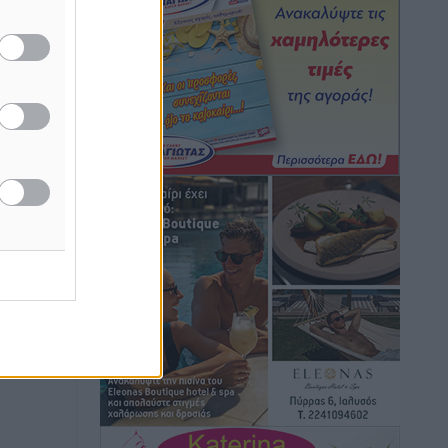
ο ιδιοκτήτης δεν τα καθαρίσει – Πώς
κινούνται δήμοι και ΠΣ, ποιος
πληρώνει τον λογαριασμό
Τοπικές Ειδήσεις
•
πριν 1 ώρα
Πού κινούνται οι κρατήσεις last
minute σε Ελλάδα από Γερμανούς
Ειδήσεις
•
πριν 2 ώρες
Οδηγός στη Ρόδο τράκαρε σταθμευμένο
αυτοκίνητο, παρέσυρε 72χρονο και
διέφυγε
Τοπικές Ειδήσεις
•
πριν 2 ώρες
Το νέο Ειδικό Χωροταξικό για τον
Τουρισμό ξανασχεδιάζει τον
επενδυτικό χάρτη της Ρόδου
Τοπικές Ειδήσεις
•
πριν 3 ώρες