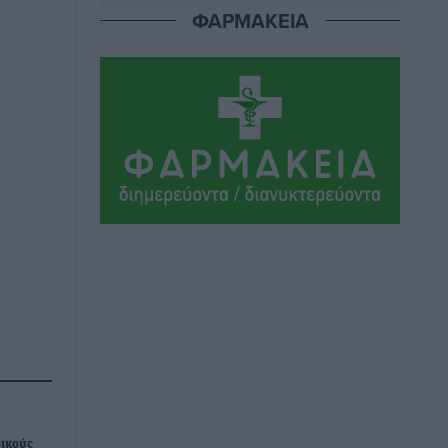
«Ο Αύγουστος είναι ο μήνας της
ΦΑΡΜΑΚΕΙΑ
Παναγίας και η Θεία Λειτουργία η
καρδιά της ζωής της Εκκλησίας»
Συνεντεύξεις
•
πριν 3 ώρες
Πρέσβης της Βραζιλίας: «Η Ελλάδα και
η Βραζιλία έχουν τεράστιες ευκαιρίες
συνεργασίας – Η Ρόδος μπορεί να
διαδραματίσει σημαντικό ρόλο»
Συνεντεύξεις
•
πριν 3 ώρες
Τσαμπίκα Διαμαντή: Η Ρόδος δεν
μπορεί να σχεδιάζει το μέλλον της
μέσα στην αβεβαιότητα
Συνεντεύξεις
•
πριν 3 ώρες
Η υπογεννητικότητα βάζει λουκέτο σε
11 σχολεία Πρωτοβάθμιας στα
δικούς