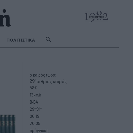
ΠΟΛΙΤΙΣΤΙΚΆ
o καιρός τώρα:
αίθριος καιρός
29
°
58
%
13
km/h
Β-ΒΑ
29
31
°/
°
06:19
20:05
πρόγνωση: