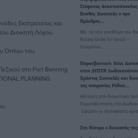
Στέφανος Αναστασόπουλος
Βοηθός Διοικητής ο προ
νάδες Εκστρατείας και
Πρόεδρος…
του Διοικητή Λόχου.
Με το νέο σύνθημα του δι
Rotary Unite for Good –
Ενωμένοι…
υ Όπλου του.
Πυροσβεστική: Νέος Διοικ
εζικού στο Fort Benning
στην ΔΥΠΥΝ Δωδεκανήσου
ATIONAL PLANNING
Χρήστος Ζουναλής και διοι
της υπηρεσίας Ρόδου…
Αλλαγές στο διοικητικό σχ
Πυροσβεστικής στα Δωδεκ
ου.
έφεραν οι πρόσφατες κρί
Στη Νίσυρο ο διοικητής τη