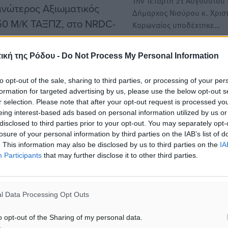
Την Τετάρτη 21 Αυγούστου 
 ανώτερος Αξιωματικός
Δήμαρχος Νισύρου κ. Χρισ
 50 Μ/Κ ΤΑΞΠΖ, στο NRDC-
Κορωναίος υποδέχτηκε…
Εθιμοτυπική επίσκεψη στο
ική της Ρόδου -
Do Not Process My Personal Information
Δήμαρχο Μιχαήλ Κων. Φελ
Corps και στο
πραγματοποίησε ο νέος Διο
to opt-out of the sale, sharing to third parties, or processing of your per
Υποδιοικητής στο
του Αστυνομικού Τμήματο
formation for targeted advertising by us, please use the below opt-out s
r selection. Please note that after your opt-out request is processed y
Εθιμοτυπική επίσκεψη στο
eing interest-based ads based on personal information utilized by us or
Δήμαρχο Καρπάθου Μιχαή
disclosed to third parties prior to your opt-out. You may separately opt-
irector.
Φελλουζή πραγματοποίησ
losure of your personal information by third parties on the IAB’s list of
σήμερα στις 11:00…
. This information may also be disclosed by us to third parties on the
IA
Participants
that may further disclose it to other third parties.
ση του 506
ια περίοδο μεταστάθμευσε
δο «ΡΗΓΑΣ ΦΕΡΑΙΟΣ» στο
l Data Processing Opt Outs
o opt-out of the Sharing of my personal data.