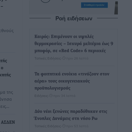
 –
Ροή ειδήσεων
εθνούς
Καιρός: Επιμένουν οι υψηλές
θερμοκρασίες – Ισχυρά μελτέμια έως 9
μποφόρ, σε «Red Code» 6 περιοχές
Τοπικές Ειδήσεις
•
πριν 26 λεπτά
ητής
 ο
Τα φοιτητικά ενοίκια «τινάζουν στον
κητής
αέρα» τους οικογενειακούς
προϋπολογισμούς
ήμα της
Ειδήσεις
•
πριν 34 λεπτά
άνησα
σεις…
Δύο νέοι ξενώνες παραδόθηκαν στις
Ένοπλες Δυνάμεις στη νήσο Ρω
ς ΑΣΔΕΝ
Τοπικές Ειδήσεις
•
πριν 53 λεπτά