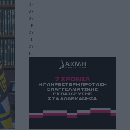
32
°
ΔΕ
29
°
ΤΡ
29
°
ΤΕ
29
°
ΠΕ