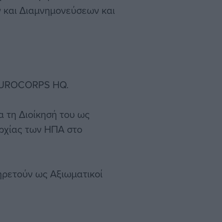
και Διαμνημονεύσεων και
ο EUROCORPS HQ.
ια τη Διοίκησή του ως
αρχίας των ΗΠΑ στο
πηρετούν ως Αξιωματικοί