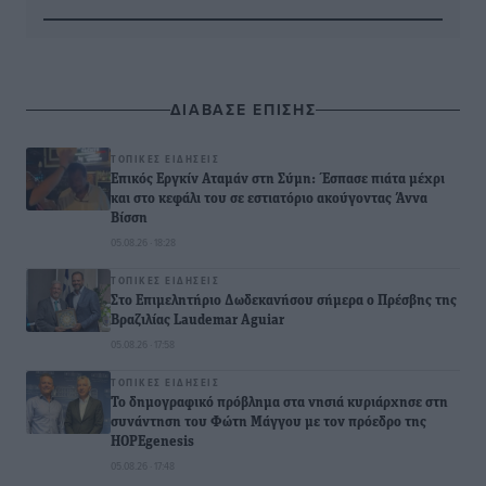
ΔΙΑΒΑΣΕ ΕΠΙΣΗΣ
ΤΟΠΙΚΈΣ ΕΙΔΉΣΕΙΣ
Επικός Εργκίν Αταμάν στη Σύμη: Έσπασε πιάτα μέχρι
και στο κεφάλι του σε εστιατόριο ακούγοντας Άννα
Βίσση
05.08.26 · 18:28
ΤΟΠΙΚΈΣ ΕΙΔΉΣΕΙΣ
Στο Επιμελητήριο Δωδεκανήσου σήμερα ο Πρέσβης της
Βραζιλίας Laudemar Aguiar
05.08.26 · 17:58
ΤΟΠΙΚΈΣ ΕΙΔΉΣΕΙΣ
To δημογραφικό πρόβλημα στα νησιά κυριάρχησε στη
συνάντηση του Φώτη Μάγγου με τον πρόεδρο της
HOPEgenesis
05.08.26 · 17:48