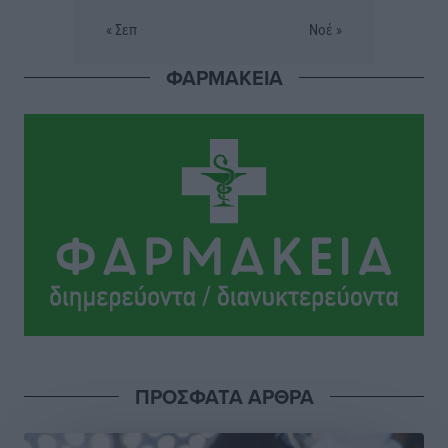
τον νεαρό Καρακασιάν
« Σεπ
Νοέ »
Αθλητικά
•
πριν 6 ώρες
ΦΑΡΜΑΚΕΙΑ
Ιάλυσος: Ένας Οικονομίδης στο… Οικονομίδειο!
Αθλητικά
•
πριν 6 ώρες
Ηρακλής Μαριτσών: “Πρώτη” με δύο ακόμα
παρόντες, πάει κανονικά στον Σωτήρα
Αθλητικά
•
πριν 6 ώρες
Ανατροπές στη Δημοτική Επιτροπή Ρόδου μετά την
ανεξαρτητοποίηση του Μιχαήλ Κορδίνα
Τοπικές Ειδήσεις
•
πριν 6 ώρες
Απόλλωνας Καλυθιών: Πιστός στρατιώτης του ο
ΠΡΟΣΦΑΤΑ ΑΡΘΡΑ
Σουηδός του!
Αθλητικά
•
πριν 6 ώρες