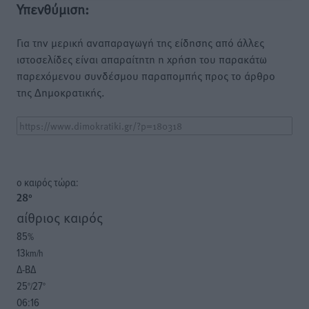
Υπενθύμιση:
Για την μερική αναπαραγωγή της είδησης από άλλες
ιστοσελίδες είναι απαραίτητη η χρήση του παρακάτω
παρεχόμενου συνδέσμου παραπομπής προς το άρθρο
της Δημοκρατικής.
o καιρός τώρα:
28
°
αίθριος καιρός
85
%
13
km/h
Δ-ΒΔ
25
27
°/
°
06:16