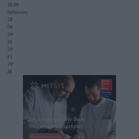
20:09
πρόγνωση:
28
°
ΠΑ
29
°
ΣΑ
29
°
ΚΥ
29
°
ΔΕ