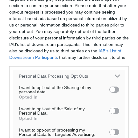
Τοπικές Ειδήσεις
•
πριν 4 ώρες
section to confirm your selection. Please note that after your
opt-out request is processed you may continue seeing
Στο Επιμελητήριο Δωδεκανήσου σήμερα ο Πρέσβης
interest-based ads based on personal information utilized by
us or personal information disclosed to third parties prior to
της Βραζιλίας Laudemar Aguiar
your opt-out. You may separately opt-out of the further
Τοπικές Ειδήσεις
•
πριν 4 ώρες
disclosure of your personal information by third parties on the
IAB’s list of downstream participants. This information may
To δημογραφικό πρόβλημα στα νησιά κυριάρχησε στη
also be disclosed by us to third parties on the
IAB’s List of
συνάντηση του Φώτη Μάγγου με τον πρόεδρο της
Downstream Participants
that may further disclose it to other
third parties.
HOPEgenesis
Τοπικές Ειδήσεις
•
πριν 4 ώρες
Personal Data Processing Opt Outs
I want to opt-out of the Sharing of my
ΠΑΟΚ Ρόδου: Επιστροφή Τοντόροβ και άνοιγμα προς
personal data.
χορηγούς
Opted In
Αθλητικά
•
πριν 5 ώρες
I want to opt-out of the Sale of my
Personal Data.
Opted In
Περισσότερες ειδήσεις
Rhodes Beyond Summer – Εκεί που το καλοκαίρι
είναι μόνο η αρχή
I want to opt-out of processing my
Personal Data for Targeted Advertising.
Τοπικές Ειδήσεις
•
πριν 5 ώρες