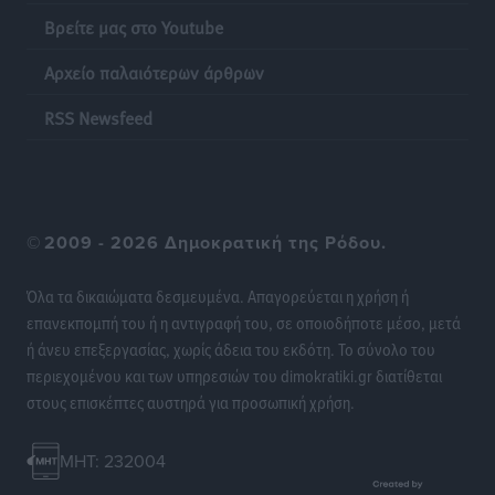
Βρείτε μας στο Youtube
Ποια μέτρα ζητά η αγορά εν όψει ΔΕΘ
Ειδήσεις
•
πριν 13 ώρες
Αρχείο παλαιότερων άρθρων
Πυρκαγιές: Πώς τα σκουπίδια μπορούν να γίνουν η
RSS Newsfeed
σπίθα μιας μεγάλης καταστροφής στα νησιά
Ειδήσεις
•
πριν 13 ώρες
WTTC: Το μέλλον του τουρισμού περνά από τη
©
2009 - 2026 Δημοκρατική της Ρόδου.
διαχείριση των προορισμών – Νέο πλαίσιο για
βιώσιμη ανάπτυξη και ανθεκτικότητα
Όλα τα δικαιώματα δεσμευμένα. Απαγορεύεται η χρήση ή
Ειδήσεις
•
πριν 13 ώρες
επανεκπομπή του ή η αντιγραφή του, σε οποιοδήποτε μέσο, μετά
ή άνευ επεξεργασίας, χωρίς άδεια του εκδότη. Το σύνολο του
«Κοντοβερός»: Ραντεβού τον Σεπτέμβρη με…νέους
περιεχομένου και των υπηρεσιών του dimokratiki.gr διατίθεται
πλειστηριασμούς
στους επισκέπτες αυστηρά για προσωπική χρήση.
Τοπικές Ειδήσεις
•
πριν 13 ώρες
MHT: 232004
Νέα ξενοδοχειακή επένδυση 15 εκατ. ευρώ “στα