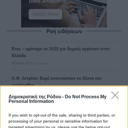
Ροή ειδήσεων
Έτος – ορόσημο το 2025 για δωρεές οργάνων στην
Ελλάδα
Ειδήσεις
•
πριν 3 ώρες
Ο.Φ. Ιστρίου: Καρέ ανανεώσεων σε άξονα και
μετόπισθεν
Αθλητικά
•
πριν 4 ώρες
Δημοκρατική της Ρόδου -
Do Not Process My
Personal Information
Επικός Εργκίν Αταμάν στη Σύμη: Έσπασε πιάτα μέχρι
και στο κεφάλι του σε εστιατόριο ακούγοντας Άννα
If you wish to opt-out of the sale, sharing to third parties, or
processing of your personal or sensitive information for
Βίσση
targeted advertising by us, please use the below opt-out