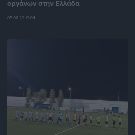
οργάνων στην Ελλάδα
Το HUNDRED άνοιξε τις πόρτες του στην πλατεία
05.08.26 19:04
Χαρίτου
Τοπικές Ειδήσεις
•
πριν 8 ώρες
Α.Σ. Ρόδος: Κάλεσμα στον κόσμο στην σημερινή…
πρώτη
Αθλητικά
•
πριν 8 ώρες
Βαγγέλης Χοσάδας: «Στόχος είναι πάντα ο
πρωταθλητισμός»
Αθλητικά
•
πριν 8 ώρες
Σύλληψη 43χρονης για εμπορία και έκθεση ανηλίκου
σε κίνδυνο στη Ρόδο
Τοπικές Ειδήσεις
•
πριν 9 ώρες