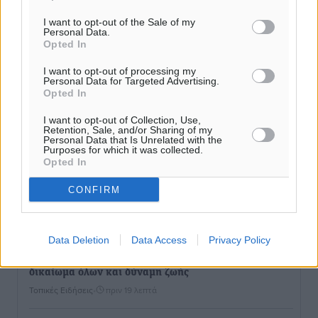
I want to opt-out of the Sale of my
Personal Data.
Opted In
I want to opt-out of processing my
Personal Data for Targeted Advertising.
Opted In
I want to opt-out of Collection, Use,
Retention, Sale, and/or Sharing of my
Personal Data that Is Unrelated with the
Purposes for which it was collected.
Opted In
Ροή ειδήσεων
CONFIRM
Γιώργος Χατζημάρκος: Στηρίζουμε τις εκδηλώσεις
Data Deletion
Data Access
Privacy Policy
που γίνονται στα νησιά μας γιατί ο πολιτισμός είναι
δικαίωμα όλων και δύναμη ζωής
Τοπικές Ειδήσεις
•
πριν 19 λεπτά