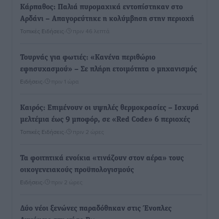
Κάρπαθος: Παλιά πυρομαχικά εντοπίστηκαν στο
Αρδάνι – Απαγορεύτηκε η κολύμβηση στην περιοχή
Τοπικές Ειδήσεις
•
πριν 46 λεπτά
Τουρνάς για φωτιές: «Κανένα περιθώριο
εφησυχασμού» – Σε πλήρη ετοιμότητα ο μηχανισμός
Ειδήσεις
•
πριν 1 ώρα
Καιρός: Επιμένουν οι υψηλές θερμοκρασίες – Ισχυρά
μελτέμια έως 9 μποφόρ, σε «Red Code» 6 περιοχές
Τοπικές Ειδήσεις
•
πριν 2 ώρες
Τα φοιτητικά ενοίκια «τινάζουν στον αέρα» τους
οικογενειακούς προϋπολογισμούς
Ειδήσεις
•
πριν 2 ώρες
Δύο νέοι ξενώνες παραδόθηκαν στις Ένοπλες