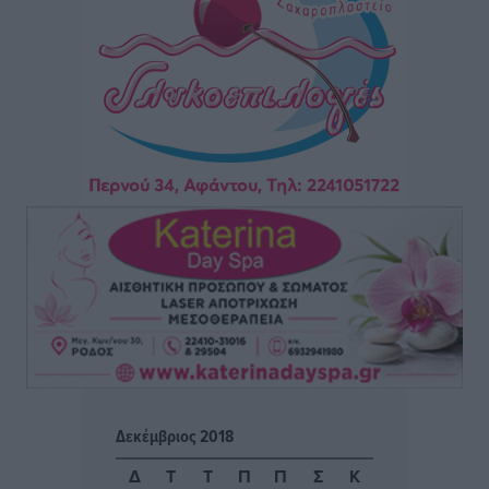
Μονή Πανορμίτη
Τοπικές Ειδήσεις
•
πριν 3 ώρες
Ακαθάριστα οικόπεδα: Τι γίνεται όταν ο ιδιοκτήτης
δεν τα καθαρίσει – Πώς κινούνται δήμοι και ΠΣ,
ποιος πληρώνει τον λογαριασμό
Τοπικές Ειδήσεις
•
πριν 3 ώρες
Πού κινούνται οι κρατήσεις last minute σε Ελλάδα
από Γερμανούς
Ειδήσεις
•
πριν 3 ώρες
Οδηγός στη Ρόδο τράκαρε σταθμευμένο αυτοκίνητο,
παρέσυρε 72χρονο και διέφυγε
Τοπικές Ειδήσεις
•
πριν 3 ώρες
Δεκέμβριος 2018
Το νέο Ειδικό Χωροταξικό για τον Τουρισμό
Δ
Τ
Τ
Π
Π
Σ
Κ