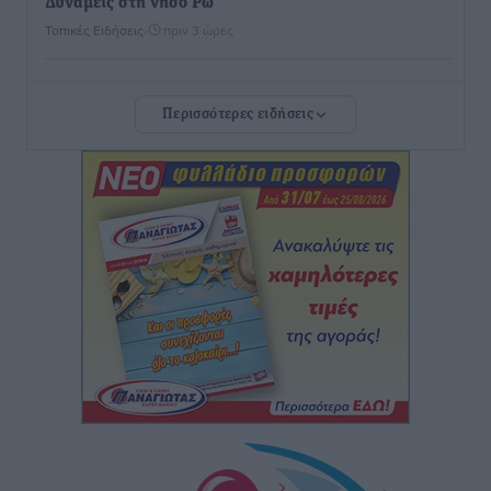
Δυνάμεις στη νήσο Ρω
Τοπικές Ειδήσεις
•
πριν 3 ώρες
Συνεχίζεται η έξοδος του Αυγούστου – Πάνω από
Περισσότερες ειδήσεις
34.000 αναχωρούν σήμερα μόνο από τον Πειραιά
Ειδήσεις
•
πριν 3 ώρες
Μόνιμες θέσεις στους παιδικούς σταθμούς: Οι
προϋποθέσεις, η 24μηνη εμπειρία και οι προθεσμίες
για τους δήμους
Τοπικές Ειδήσεις
•
πριν 3 ώρες
Δεύτερη πηγή εισοδήματος για τους επαγγελματίες
ψαράδες ο αλιευτικός τουρισμός
Ειδήσεις
•
πριν 3 ώρες
Μαρία Εκμεκτσίογλου: Η πίστη μου είναι το
μεγαλύτερο στήριγμα μου – Το προσκύνημα στην ιερά