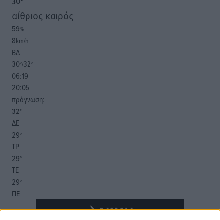
30
°
αίθριος καιρός
59
%
8
km/h
ΒΔ
30
32
°/
°
06:19
20:05
πρόγνωση:
32
°
ΔΕ
29
°
ΤΡ
29
°
ΤΕ
29
°
ΠΕ