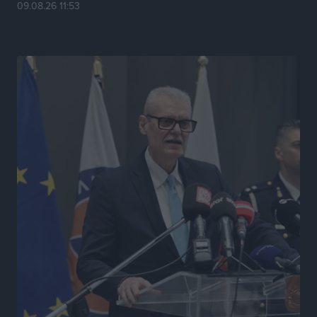
09.08.26 11:53
η πιο ψηφιακή Περιφέρεια της χώρας» Δημοπρατείται
το έργο ψηφιακού μετασχηματισμού
Τοπικές Ειδήσεις
•
πριν 18 ώρες
Airbnb vs ξενοδοχεία – Πώς αλλάζει ο χάρτης της
φιλοξενίας
Ειδήσεις
•
πριν 18 ώρες
Γιάννης Χατζής για το νέο Ειδικό Χωροταξικό: Οι
βασικοί οριζόντιοι περιορισμοί παραμένουν –
Κίνδυνος για επενδύσεις, περιουσίες και τοπική
ανάπτυξη
Τοπικές Ειδήσεις
•
πριν 18 ώρες
Ευ. Τουρνάς: Απέναντι σε ακραία καιρικά φαινόμενα
δεν υπάρχουν περιθώρια εφησυχασμού
Ειδήσεις
•
πριν 18 ώρες