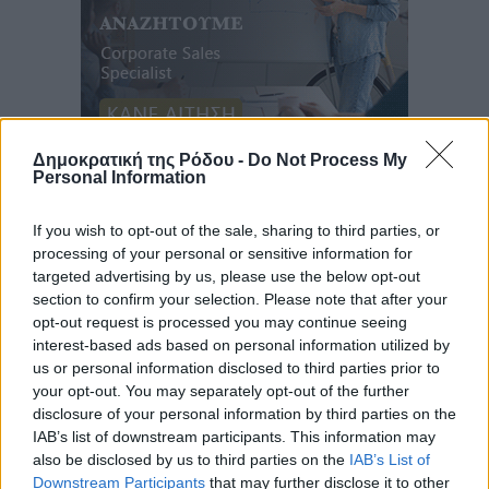
Ροή ειδήσεων
Δημοκρατική της Ρόδου -
Do Not Process My
Personal Information
Δεύτερη πηγή εισοδήματος για τους επαγγελματίες
If you wish to opt-out of the sale, sharing to third parties, or
ψαράδες ο αλιευτικός τουρισμός
processing of your personal or sensitive information for
targeted advertising by us, please use the below opt-out
Ειδήσεις
•
πριν 14 λεπτά
section to confirm your selection. Please note that after your
opt-out request is processed you may continue seeing
Ακαθάριστα οικόπεδα: Τι γίνεται όταν ο ιδιοκτήτης
interest-based ads based on personal information utilized by
δεν τα καθαρίσει – Πώς κινούνται δήμοι και ΠΣ,
us or personal information disclosed to third parties prior to
your opt-out. You may separately opt-out of the further
ποιος πληρώνει τον λογαριασμό
disclosure of your personal information by third parties on the
Τοπικές Ειδήσεις
•
πριν 21 λεπτά
IAB’s list of downstream participants. This information may
also be disclosed by us to third parties on the
IAB’s List of
Πού κινούνται οι κρατήσεις last minute σε Ελλάδα
Downstream Participants
that may further disclose it to other