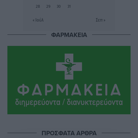
Δημο-Κρίσεις
•
πριν 2 ώρες
28
29
30
31
Η Ροδιακή Επαυλη περιμένει ακόμα να βρεθεί κάποιος
« Ιούλ
Σεπ »
να την αναλάβει
Δημο-Κρίσεις
•
πριν 2 ώρες
ΦΑΡΜΑΚΕΙΑ
Ενας υπουργός που έρχεται στη Ρόδο με λύσεις και
όχι με υποσχέσεις
Δημο-Κρίσεις
•
πριν 2 ώρες
Ροδάκινα: 9 οφέλη στην υγεία του ανθρώπου
Τοπικές Ειδήσεις
•
πριν 2 ώρες
Καιρός «hot – dry – windy» τις επόμενες 48 ώρες στη
χώρα
Ειδήσεις
•
πριν 14 ώρες
ΠΡΟΣΦΑΤΑ ΑΡΘΡΑ
Δύο σχολεία της Λέρου αλλάζουν όψη με δωρεά