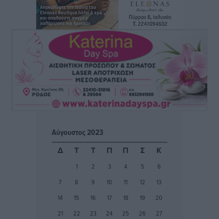
το μέλλον της μέσα στην αβεβαιότητα
Συνεντεύξεις
•
πριν 2 ώρες
Η υπογεννητικότητα βάζει λουκέτο σε 11 σχολεία
Πρωτοβάθμιας στα Δωδεκάνησα
Ρεπορτάζ
•
πριν 2 ώρες
Κ. Σπανός: Παρά την αυξημένη τουριστική κίνηση, η
αγορά της Ρόδου κινείται κάτω από τις προσδοκίες
Ρεπορτάζ
•
πριν 2 ώρες
Αύγουστος 2023
Ο λαγοκέφαλος βρήκε επιτέλους τιμή, μένει να βρεθεί
Δ
Τ
Τ
Π
Π
Σ
Κ
και σχέδιο
1
2
3
4
5
6
Δημο-Κρίσεις
•
πριν 2 ώρες
7
8
9
10
11
12
13
Το ΠΑΣΟΚ στα Δωδεκάνησα ψάχνει έξι και του
14
15
16
17
18
19
20
περισσεύουν 14
21
22
23
24
25
26
27