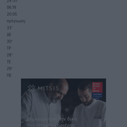
29
31
°/
°
06:19
20:05
πρόγνωση:
33
°
ΔΕ
30
°
ΤΡ
28
°
ΤΕ
29
°
ΠΕ