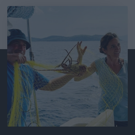
αγάπης για τα παιδιά
Τοπικές Ειδήσεις
•
πριν 15 ώρες
Τουρισμός: Με θετικό πρόσημο έως τώρα η χρονιά,
παρά τα σκαμπανεβάσματα
Ειδήσεις
•
πριν 15 ώρες
Χαρ. Ναβροζίδης στον RV «Σε τρία χρόνια θα είμαστε
η πιο ψηφιακή Περιφέρεια της χώρας» Δημοπρατείται
το έργο ψηφιακού μετασχηματισμού
Τοπικές Ειδήσεις
•
πριν 15 ώρες
Airbnb vs ξενοδοχεία – Πώς αλλάζει ο χάρτης της
φιλοξενίας
Ειδήσεις
•
πριν 15 ώρες
Γιάννης Χατζής για το νέο Ειδικό Χωροταξικό: Οι