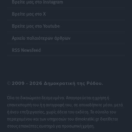
Βρείτε μας στο Instagram
Διαγόρας: Ανανέωσε ο Μιχάλης Χατζηγεωργίου
Βρείτε μας στο X
Αθλητικά
•
πριν 23 ώρες
Βρείτε μας στο Youtube
ΔΕΑΣ Δάφνη Ρόδου: Η Ευαγγελία Τετράδη στο
Αρχείο παλαιότερων άρθρων
τεχνικό επιτελείο
Αθλητικά
•
πριν 23 ώρες
RSS Newsfeed
Γ.Σ. Διαγόρας: Το οργανόγραμμα των Ακαδημιών
Αθλητικά
•
πριν 23 ώρες
©
2009 - 2026 Δημοκρατική της Ρόδου.
Σταυρός Καλυθιών: Απέκτησε και την Ειρήνη
Καρελλάκη
Όλα τα δικαιώματα δεσμευμένα. Απαγορεύεται η χρήση ή
Αθλητικά
•
πριν 24 ώρες
επανεκπομπή του ή η αντιγραφή του, σε οποιοδήποτε μέσο, μετά
ή άνευ επεξεργασίας, χωρίς άδεια του εκδότη. Το σύνολο του
Πρωτάθλημα Καλαθοσφαίρισης Δικηγορικών
περιεχομένου και των υπηρεσιών του dimokratiki.gr διατίθεται
Συλλόγων Ελλάδας και Κύπρου: Η Ρόδος φιλοξένησε
στους επισκέπτες αυστηρά για προσωπική χρήση.
με επιτυχία την 17η διοργάνωση