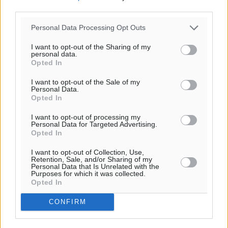
από Γερμανούς
third parties.
Ειδήσεις
•
πριν 27 λεπτά
Personal Data Processing Opt Outs
I want to opt-out of the Sharing of my
Οδηγός στη Ρόδο τράκαρε σταθμευμένο αυτοκίνητο,
personal data.
παρέσυρε 72χρονο και διέφυγε
Opted In
Τοπικές Ειδήσεις
•
πριν 35 λεπτά
I want to opt-out of the Sale of my
Personal Data.
Opted In
Το νέο Ειδικό Χωροταξικό για τον Τουρισμό
ξανασχεδιάζει τον επενδυτικό χάρτη της Ρόδου
I want to opt-out of processing my
Τοπικές Ειδήσεις
•
πριν 2 ώρες
Personal Data for Targeted Advertising.
Opted In
Γιάννης Βασιλάκης: «Η Πρωτοβάθμια Φροντίδα
I want to opt-out of Collection, Use,
Retention, Sale, and/or Sharing of my
Υγείας πρέπει να φτάνει σε κάθε γωνιά – Ενισχύουμε
Personal Data that Is Unrelated with the
Purposes for which it was collected.
τις δομές, δεν τις αποδυναμώνουμε»
Opted In
Συνεντεύξεις
•
πριν 2 ώρες
CONFIRM
Περισσότερες ειδήσεις
Ιδρυμα Ωνάση: Το όραμα πίσω από τα δύο νέα