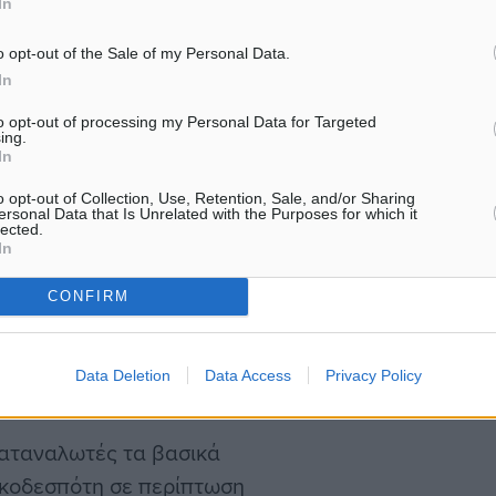
In
o opt-out of the Sale of my Personal Data.
In
τό σημαίνει, για
to opt-out of processing my Personal Data for Targeted
ing.
In
 τους καταναλωτές με τη
o opt-out of Collection, Use, Retention, Sale, and/or Sharing
ή από αυτή του κράτους
ersonal Data that Is Unrelated with the Purposes for which it
lected.
In
CONFIRM
ρώς και αδικαιολόγητα
ε περίπτωση καταγγελίας
Data Deletion
Data Access
Privacy Policy
καταναλωτές τα βασικά
ικοδεσπότη σε περίπτωση