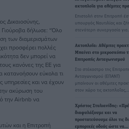
ακτοπλοΐα για αθέμιτες πρ
Επιστολή στην Επιτροπή έσ
ος Δικαιοσύνης,
υπουργός Ναυτιλίας και ζή
 Γιούροβα δήλωσε: “Όλο
στενότερη συνεργασία για
ηση των διαμερισμάτων
έχει προσφέρει πολλές
Ακτοπλοΐα: Αθέμιτες πρακτ
Μπαίνει στο μικροσκόπιο τ
ικότητα δεν μπορεί να
Επιτροπής Ανταγωνισμού
τους κανόνες της ΕΕ για
Στο στόχαστρο της Επιτροπ
α κατανοήσουν εύκολα τι
Ανταγωνισμού (ΕΠΑΝΤ)
ς υπηρεσίες και να έχουν
μπαίνουν οι αθέμιτες πρακ
 την ακύρωση του
στον χώρο τις ακτοπλοΐας,
ό την Airbnb να
Χρήστος Στυλιανίδης: «Πρέ
διαφυλάξουμε και να
προστατεύσουμε όλοι τις δι
ωτών και η Επιτροπή
εμπορικές οδούς ώστε να…