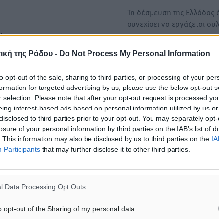
Τη δέσμευση της Ελλάδας ό
συνεχίσει να εργάζεται συ
με τους…
έπει:
ική της Ρόδου -
Do Not Process My Personal Information
Ελντοράντο του Airbnb η Ε
οίο παρουσιάζει
Αγοράζουν ακίνητα για να 
to opt-out of the sale, sharing to third parties, or processing of your per
 την αρχική αναζήτηση
µισθώσουν µέσω Airbnb
formation for targeted advertising by us, please use the below opt-out s
σει ότι, κάθε φορά που
r selection. Please note that after your opt-out request is processed y
Υπερδιπλάσιο σε σχέση με 
ον καταναλωτή η συνολική
eing interest-based ads based on personal information utilized by us or
υπόλοιπη Ε.Ε. είναι το ποσ
disclosed to third parties prior to your opt-out. You may separately opt-
ρεωτικών επιβαρύνσεων
των ακινήτων που αποκτή
losure of your personal information by third parties on the IAB’s list of
μός ή όταν δεν είναι
. This information may also be disclosed by us to third parties on the
IA
Participants
that may further disclose it to other third parties.
ελική τιμή, ενημερώνοντας
ύουν πρόσθετα τέλη.
l Data Processing Opt Outs
φορά γίνεται από έναν
o opt-out of the Sharing of my personal data.
τία, καθώς οι κανόνες