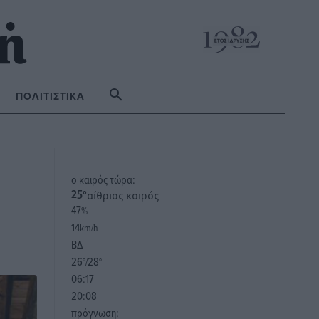
ΠΟΛΙΤΙΣΤΙΚΆ
o καιρός τώρα:
αίθριος καιρός
25
°
47
%
14
km/h
ΒΔ
26
28
°/
°
06:17
20:08
πρόγνωση: