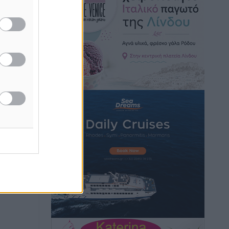
Κικίλιας: Μειώθηκαν κατά 34% οι
μεταναστευτικές ροές στα θαλάσσια
σύνορα
Ειδήσεις
•
πριν 11 ώρες
Κως: Γερμανός τουρίστας κέρδισε
αποζημίωση 900 ευρώ επειδή δεν
βρήκε ξαπλώστρες στις οικογενειακές
διακοπές του
Τοπικές Ειδήσεις
•
πριν 11 ώρες
Ο γεωεντοπισμός μέσω 112 «έσωσε»
Δανό περιπατητή στη Ρόδο
Τοπικές Ειδήσεις
•
πριν 11 ώρες
Σύμη: Ανασύρθηκε σορός άνδρα –