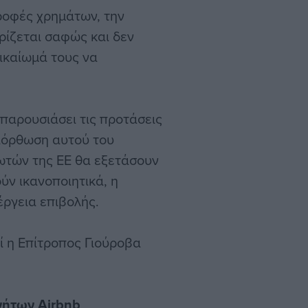
τροφές χρημάτων, την
ρίζεται σαφώς και δεν
ικαίωμά τους να
 παρουσιάσει τις προτάσεις
 διόρθωση αυτού του
λωτών της ΕΕ θα εξετάσουν
ύν ικανοποιητικά, η
έργεια επιβολής.
ί η Επίτροπος Γιούροβα
ινήτων Airbnb