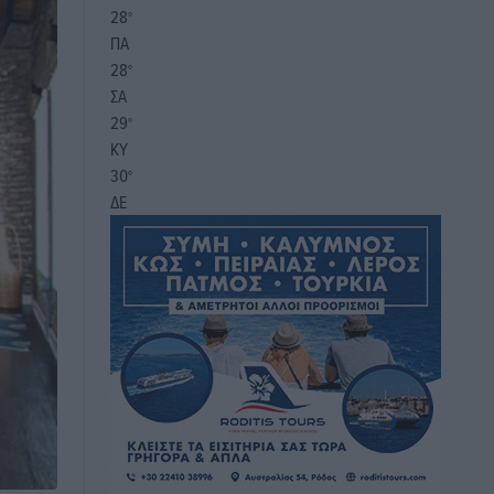
28
°
ΠΑ
28
°
ΣΑ
29
°
ΚΥ
30
°
ΔΕ