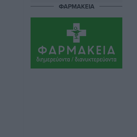
Ήλιο κάτω από τα δοκάρια
ΦΑΡΜΑΚΕΙΑ
Αθλητικά
•
πριν 12 ώρες
Κατταβιά: Πρόεδρος ο Μανώλης
Φραντζής, απέκτησε τον νεαρό
Καρακασιάν
Αθλητικά
•
πριν 12 ώρες
Ιάλυσος: Ένας Οικονομίδης στο…
Οικονομίδειο!
Αθλητικά
•
πριν 12 ώρες
Ηρακλής Μαριτσών: “Πρώτη” με δύο
ακόμα παρόντες, πάει κανονικά στον
Σωτήρα
Αθλητικά
•
πριν 12 ώρες
Ανατροπές στη Δημοτική Επιτροπή