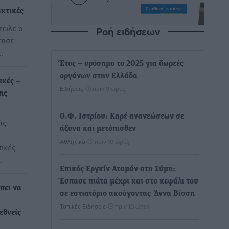
ακτικές
τειλε ο
Ροή ειδήσεων
τησε
…
Έτος – ορόσημο το 2025 για δωρεές
οργάνων στην Ελλάδα
ικές –
Ειδήσεις
•
πριν 9 ώρες
ης
Ο.Φ. Ιστρίου: Καρέ ανανεώσεων σε
ής
άξονα και μετόπισθεν
Αθλητικά
•
πριν 10 ώρες
τικές
…
Επικός Εργκίν Αταμάν στη Σύμη:
Έσπασε πιάτα μέχρι και στο κεφάλι του
πει να
σε εστιατόριο ακούγοντας Άννα Βίσση
Τοπικές Ειδήσεις
•
πριν 10 ώρες
εθνείς