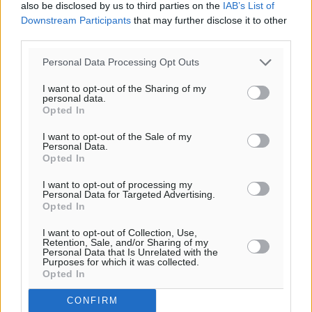
αίθριος καιρός
also be disclosed by us to third parties on the
IAB’s List of
37
%
Downstream Participants
that may further disclose it to other
16
third parties.
km/h
Δ
Personal Data Processing Opt Outs
25
25
°/
°
06:18
I want to opt-out of the Sharing of my
personal data.
20:06
Opted In
πρόγνωση:
31
°
I want to opt-out of the Sale of my
Personal Data.
ΚΥ
Opted In
29
°
ΔΕ
I want to opt-out of processing my
Personal Data for Targeted Advertising.
29
°
Opted In
ΤΡ
I want to opt-out of Collection, Use,
28
°
Retention, Sale, and/or Sharing of my
ΤΕ
Personal Data that Is Unrelated with the
Purposes for which it was collected.
Opted In
CONFIRM