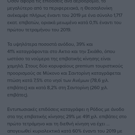
Όσον αφορά τις επιδόσεις ανά αεροδρόμιο, το
μεγαλύτερο από τα περιφερειακά, η Θεσσαλονίκη
ανέκαμψε πλήρως έναντι του 2019 με ένα σύνολο 1,717
εκατ. επιβατών, οριακά μειωμένο κατά 0,1% έναντι του
πρώτου τετραμήνου του 2019.
Τα υψηλότερα ποσοστά ανόδου, 39% και
41% καταγράφονται στο Ακτιο και την Σκιάθο, όπου
ωστόσο τα νούμερα της επιβατικής κίνησης είναι
χαμηλά. Στους δύο κορυφαίους premium τουριστικούς
προορισμούς σε Μύκονο και Σαντορίνη καταγράφεται
πτώση κατά 7,5% στο νησί των Ανέμων (78,6 χιλ.
επιβάτες) και κατά 8,2% στη Σαντορίνη (260 χιλ.
επιβάτες).
Εντυπωσιακές επιδόσεις καταγράφει η Ρόδος με άνοδο
στα της επιβατικής κίνησης 29% με 491 χιλ. επιβάτες στο
πρώτο τετράμηνο και τη διεθνή κίνηση να έχει …
απογειωθεί κυριολεκτικά κατά 60% έναντι του 2019 με