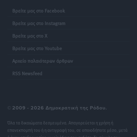
εμπλοκή με ελληνικά μαχητικά
Βρείτε μας στο Facebook
Ειδήσεις
•
πριν 15 ώρες
Βρείτε μας στο Instagram
Γονικές παροχές: Οι παγίδες στις μεταφορές
Βρείτε μας στο X
χρημάτων που μπορεί να κοστίσουν σε φόρο
Ειδήσεις
•
πριν 16 ώρες
Βρείτε μας στο Youtube
Αρχείο παλαιότερων άρθρων
Η επόμενη παγκόσμια δύναμη στα υδροπλάνα μπορεί
να είναι η Ελλάδα
RSS Newsfeed
Ειδήσεις
•
πριν 16 ώρες
Στη Σύμη η Φαίη Σκορδά επισκέφθηκε την Ιερά Μονή
του Πανορμίτη
©
2009 - 2026 Δημοκρατική της Ρόδου.
Τοπικές Ειδήσεις
•
πριν 16 ώρες
Όλα τα δικαιώματα δεσμευμένα. Απαγορεύεται η χρήση ή
Σερβία: Ανακάμπτουν οι τουριστικές ροές προς την
επανεκπομπή του ή η αντιγραφή του, σε οποιοδήποτε μέσο, μετά
Ελλάδα