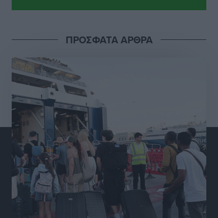
Πρωτάθλημα Πίστας
Αθλητικά
•
πριν 12 ώρες
ΠΡΟΣΦΑΤΑ ΑΡΘΡΑ
Διαγόρας: Μετεγγραφικό ντεμαράζ
Αθλητικά
•
πριν 12 ώρες
Γ.Σ. Διαγόρας: Εντατική προετοιμασία και επιστροφή
Ρίζου στις Ακαδημίες
Αθλητικά
•
πριν 12 ώρες
Εθνική Ανδρών: Ραντεβού στο Telekom Center Athens
Αθλητικά
•
πριν 12 ώρες
ΕΠΟ: Απέσυρε τη στήριξή της στην υποψηφιότητα
του Ινφαντίνο
Αθλητικά
•
πριν 12 ώρες