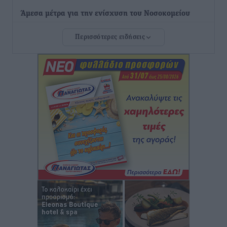
Άμεσα μέτρα για την ενίσχυση του Νοσοκομείου
Ρόδου και αντιμετώπιση των ελλείψεων προσωπικού
Περισσότερες ειδήσεις
ανακοίνωσε ο Άδωνις Γεωργιάδης
Τοπικές Ειδήσεις
•
πριν 8 ώρες
Iατρικός Σύλλογος Ροδου προς Α. Γεωργιάδη:
Στρατηγικές Προτάσεις για την Ενίσχυση της
Δημόσιας Υγείας στη Νησιωτική Ελλάδα και στα
Νοσοκομεία της Γ΄ Ζώνης
Τοπικές Ειδήσεις
•
πριν 8 ώρες
Πάνθηρες: Ξεκίνησαν αισιόδοξοι για την παρθενική
“πτήση” τους
Αθλητικά
•
πριν 8 ώρες
Άρης Αρχαγγέλου: Στο πλευρό του άτυχου Ιάκωβου
Θωμά