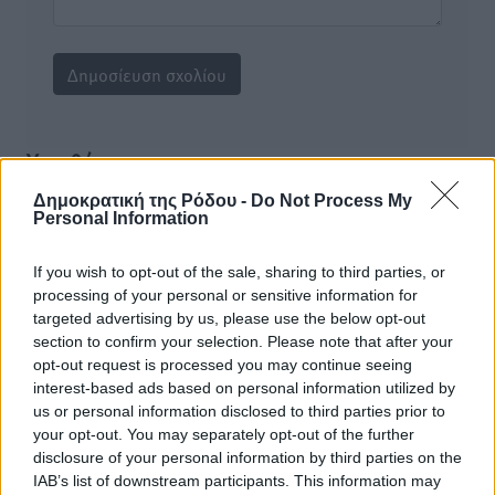
Υπενθύμιση:
Δημοκρατική της Ρόδου -
Do Not Process My
Για την μερική αναπαραγωγή της είδησης από άλλες
Personal Information
ιστοσελίδες είναι απαραίτητη η χρήση του παρακάτω
παρεχόμενου συνδέσμου παραπομπής προς το άρθρο
If you wish to opt-out of the sale, sharing to third parties, or
της Δημοκρατικής.
processing of your personal or sensitive information for
targeted advertising by us, please use the below opt-out
section to confirm your selection. Please note that after your
opt-out request is processed you may continue seeing
interest-based ads based on personal information utilized by
us or personal information disclosed to third parties prior to
your opt-out. You may separately opt-out of the further
o καιρός τώρα:
disclosure of your personal information by third parties on the
25
°
IAB’s list of downstream participants. This information may