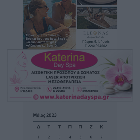
Αθλητικά
•
πριν 8 ώρες
Φοίβος: Η μεγάλη επιστροφή του Μπρένο Σαλβατιέρα
Αθλητικά
•
πριν 8 ώρες
Κλεάνθης: Έτοιμες οι κάρτες διαρκείας της νέας
σεζόν
Αθλητικά
•
πριν 8 ώρες
Ατρόμητος Διμυλιάς: Ο Μαργαρίτης και μία
αδιαπραγμάτευτη φιλοσοφία
Αθλητικά
•
πριν 8 ώρες
Γ.Σ. Διαγόρας: Επέστρεψε στις Ακαδημίες η Ειρήνη
Μάιος 2023
Παπαεμμανουήλ
Αθλητικά
•
πριν 9 ώρες
Δ
Τ
Τ
Π
Π
Σ
Κ
1
2
3
4
5
6
7