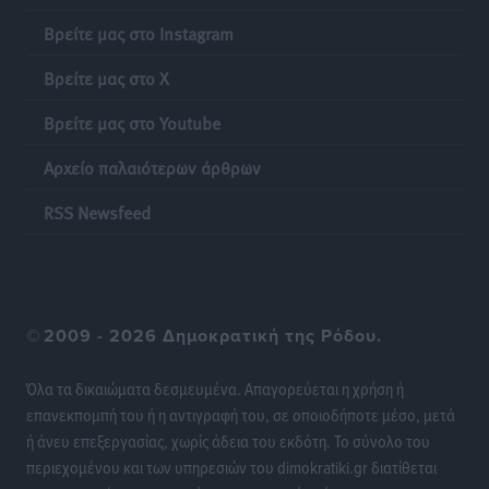
σορός που εντοπίστηκε
Βρείτε μας στο Instagram
Τοπικές Ειδήσεις
•
πριν 9 ώρες
Βρείτε μας στο X
Η σιωπηρή παράταση του Ταμείου Ανάκαμψης για
Βρείτε μας στο Youtube
την Ελλάδα
Ειδήσεις
•
πριν 9 ώρες
Αρχείο παλαιότερων άρθρων
RSS Newsfeed
Το εκλογικό ρολόι του Μαξίμου χτυπά τέλη Μαΐου του
2027
Τοπικές Ειδήσεις
•
πριν 10 ώρες
ΦΟΔΣΑ Νοτίου Αιγαίου: «Δεν ζητάμε ασυλία – ζητάμε
©
2009 - 2026 Δημοκρατική της Ρόδου.
θεσμική προστασία της αυτοδιοίκησης»
Τοπικές Ειδήσεις
•
πριν 10 ώρες
Όλα τα δικαιώματα δεσμευμένα. Απαγορεύεται η χρήση ή
επανεκπομπή του ή η αντιγραφή του, σε οποιοδήποτε μέσο, μετά
ή άνευ επεξεργασίας, χωρίς άδεια του εκδότη. Το σύνολο του
Στη διαδικασία της απευθείας διαπραγμάτευσης ο
περιεχομένου και των υπηρεσιών του dimokratiki.gr διατίθεται
Δήμος Ρόδου για τη ναυαγοσωστική κάλυψη των