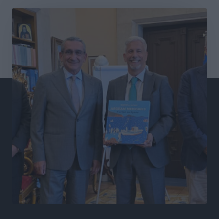
Α.Σ. Ρόδος: Πρώτη… στην νέα σελίδα των «ελαφιών»
(φωτορεπορτάζ)
Αθλητικά
•
πριν 5 ώρες
Στίβος: Οι βαθμολογίες των συλλόγων της
Δωδεκανήσου
Αθλητικά
•
πριν 5 ώρες
Νέες ταυτότητες: Ποιοι πρέπει να τις αλλάξουν άμεσα
και ποιοι όχι
Ειδήσεις
•
πριν 5 ώρες
Στον Ιπποκράτη η Μαρία Βλάχου
Αθλητικά
•
πριν 5 ώρες
Οικονομική ενίσχυση για συντήρηση στο κλειστό της
Καρπάθου