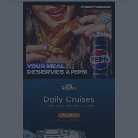
Έκτακτη συνεδρίαση της Δημοτικής Επιτροπής Ρόδου
αύριο Παρασκευή 7 Αυγούστου
Τοπικές Ειδήσεις
•
πριν 1 ώρα
ΑΕΡΑ: Δεν σταματάει να ενισχύεται, νέο απόκτημα ο
Μητρόπουλος
Αθλητικά
•
πριν 2 ώρες
Κλεάνθης: Δουλειές μετά ευχαριστιών στο γήπεδο,
ατομικό για δύο
Αθλητικά
•
πριν 2 ώρες
Φοίβος: Εν αναμονή του Νίκου Λαζίδη
Αθλητικά
•
πριν 2 ώρες
Ιάλυσος Β’: Νωρίς νωρίς μπήκαν στα βάσανα της
προετοιμασίας