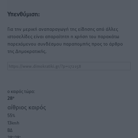
Υπενθύμιση:
Για την μερική αναπαραγωγή της είδησης από άλλες
ιστοσελίδες είναι απαραίτητη η χρήση του παρακάτω
παρεχόμενου συνδέσμου παραπομπής προς το άρθρο
της Δημοκρατικής.
o καιρός τώρα:
28
°
αίθριος καιρός
55
%
13
km/h
ΒΔ
28
28
°/
°