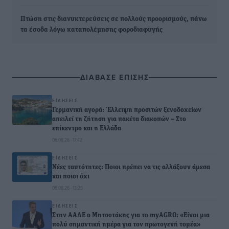
Πτώση στις διανυκτερεύσεις σε πολλούς προορισμούς, πάνω
τα έσοδα λόγω καταπολέμησης φοροδιαφυγής
ΔΙΑΒΑΣΕ ΕΠΙΣΗΣ
ΕΙΔΉΣΕΙΣ
Γερμανική αγορά: Έλλειψη προσιτών ξενοδοχείων
απειλεί τη ζήτηση για πακέτα διακοπών – Στο
επίκεντρο και η Ελλάδα
06.08.26 · 17:42
ΕΙΔΉΣΕΙΣ
Νέες ταυτότητες: Ποιοι πρέπει να τις αλλάξουν άμεσα
και ποιοι όχι
06.08.26 · 13:25
ΕΙΔΉΣΕΙΣ
Στην ΑΑΔΕ ο Μητσοτάκης για το myAGRO: «Είναι μια
πολύ σημαντική ημέρα για τον πρωτογενή τομέα»