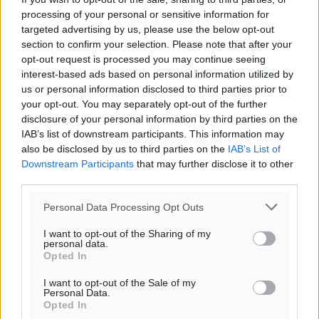
processing of your personal or sensitive information for
targeted advertising by us, please use the below opt-out
section to confirm your selection. Please note that after your
opt-out request is processed you may continue seeing
interest-based ads based on personal information utilized by
us or personal information disclosed to third parties prior to
Ροή ειδήσεων
your opt-out. You may separately opt-out of the further
disclosure of your personal information by third parties on the
IAB’s list of downstream participants. This information may
Οι συναντήσεις που είχε κατά την επίσκεψη του στη
also be disclosed by us to third parties on the
IAB’s List of
Ρόδο ο Πρέσβης της Βραζιλίας στην Ελλάδα
Downstream Participants
that may further disclose it to other
third parties.
Τοπικές Ειδήσεις
•
πριν 35 λεπτά
Personal Data Processing Opt Outs
Γερμανική αγορά: Έλλειψη προσιτών ξενοδοχείων
I want to opt-out of the Sharing of my
απειλεί τη ζήτηση για πακέτα διακοπών – Στο
personal data.
επίκεντρο και η Ελλάδα
Opted In
Ειδήσεις
•
πριν 45 λεπτά
I want to opt-out of the Sale of my
Personal Data.
Opted In
Νέο ξενοδοχείο στη Ρόδο για την H Hotels –