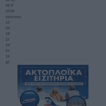
06:17
20:08
πρόγνωση:
33
°
ΠΑ
28
°
ΣΑ
29
°
ΚΥ
29
°
ΔΕ