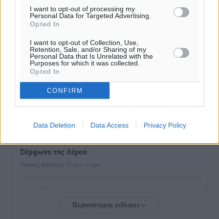
Χατζηλαζάρου – Προχωρά καινούργιο ξενοδοχείο
I want to opt-out of processing my
Personal Data for Targeted Advertising.
στην Κω
Opted In
Τοπικές Ειδήσεις
•
πριν 51 λεπτά
I want to opt-out of Collection, Use,
Retention, Sale, and/or Sharing of my
Αυτοκίνητο μπήκε παράνομα σε μονόδρομο στο
Personal Data that Is Unrelated with the
Purposes for which it was collected.
Μαστιχάρι – Αναποδογύρισε όχημα με μητέρα και
Opted In
5χρονο παιδί
Τοπικές Ειδήσεις
•
πριν 57 λεπτά
CONFIRM
“Η Ευρώπη αντιμετώπιζε το προσφυγικό σαν ταινία
Data Deletion
Data Access
Privacy Policy
τρόμου” – Η συγκλονιστική μαρτυρία της Χαρούλας
Γιασιράνη στον RV για τα γεγονότα που οδήγησαν στο
Σύμφωνο της Λέρου
Τοπικές Ειδήσεις
•
πριν 1 ώρα
Συναυλία με τον Γιάννη Κότσιρα στις 21 Αυγούστου
Πολιτιστικά
•
πριν 1 ώρα
Περισσότερες ειδήσεις