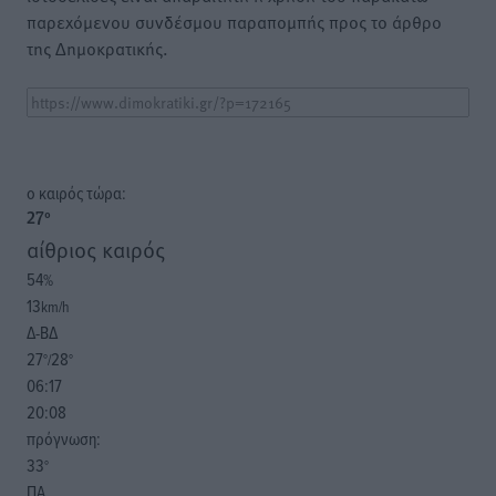
παρεχόμενου συνδέσμου παραπομπής προς το άρθρο
της Δημοκρατικής.
o καιρός τώρα:
27
°
αίθριος καιρός
54
%
13
km/h
Δ-ΒΔ
27
28
°/
°
06:17
20:08
πρόγνωση:
33
°
ΠΑ