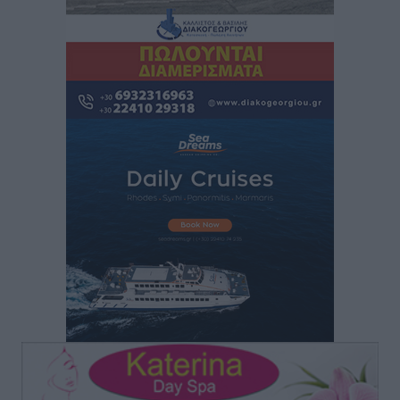
“Η Ευρώπη αντιμετώπιζε το προσφυγικό σαν ταινία
τρόμου” – Η συγκλονιστική μαρτυρία της Χαρούλας
Γιασιράνη στον RV για τα γεγονότα που οδήγησαν στο
Σύμφωνο της Λέρου
Τοπικές Ειδήσεις
•
πριν 3 ώρες
Συναυλία με τον Γιάννη Κότσιρα στις 21 Αυγούστου
Πολιτιστικά
•
πριν 3 ώρες
Έκτακτη συνεδρίαση της Δημοτικής Επιτροπής Ρόδου
αύριο Παρασκευή 7 Αυγούστου
Τοπικές Ειδήσεις
•
πριν 3 ώρες
ΑΕΡΑ: Δεν σταματάει να ενισχύεται, νέο απόκτημα ο
Μητρόπουλος
Αθλητικά
•
πριν 3 ώρες
Κλεάνθης: Δουλειές μετά ευχαριστιών στο γήπεδο,