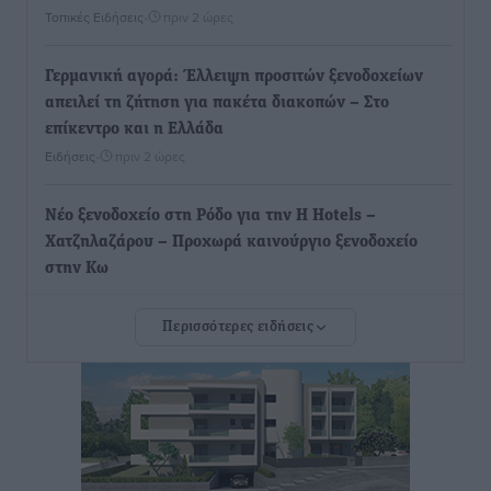
Τοπικές Ειδήσεις
•
πριν 2 ώρες
Γερμανική αγορά: Έλλειψη προσιτών ξενοδοχείων
απειλεί τη ζήτηση για πακέτα διακοπών – Στο
επίκεντρο και η Ελλάδα
Ειδήσεις
•
πριν 2 ώρες
Νέο ξενοδοχείο στη Ρόδο για την H Hotels –
Χατζηλαζάρου – Προχωρά καινούργιο ξενοδοχείο
στην Κω
Τοπικές Ειδήσεις
•
πριν 3 ώρες
Περισσότερες ειδήσεις
Αυτοκίνητο μπήκε παράνομα σε μονόδρομο στο
Μαστιχάρι – Αναποδογύρισε όχημα με μητέρα και
5χρονο παιδί
Τοπικές Ειδήσεις
•
πριν 3 ώρες