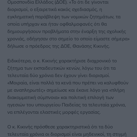
Ομοσπονδία Ελλάδος (ΔΟΕ). «Το ότι δε γίνονται
διορισμοί, ο εξαιρετικά κακός σχεδιασμός, η
εγκληματική παράβλεψη των νομικών ζητημάτων, τα
οποία υπήρχαν και ήταν οφθαλμοφανές ότι θα
δημιουργήσουν προβλήματα στην έναρξη της σχολικής
χρονιάς, οδήγησαν στο σημείο το οποίο είμαστε σήμερα»
δήλωσε ο πρόεδρος της ΔΟΕ, Θανάσης Κικινής.
Ειδικότερα, ο κ. Κικινής χαρακτήρισε διαχρονικό το
ζήτημα των εκπαιδευτικών κενών, λόγω του ότι τα
τελευταία δύο χρόνια δεν έχουν γίνει διορισμοί.
«Μοιραία, είναι πολλά τα κενά που πρέπει να καλυφθούν
με αναπληρωτές» σημείωσε και έκανε λόγο για «πλήρη
διακομματική σύμπνοια» και πολιτική επιλογή των
ηγεσιών του υπουργείου Παιδείας τα τελευταία χρόνια,
να επιλέγονται ελαστικές μορφές εργασίας.
Ο κ. Κικινής πρόσθεσε χαρακτηριστικά ότι τα δύο
τελευταία χρόνια οι διορισμοί είναι μηδενικοί, τη στιγμή