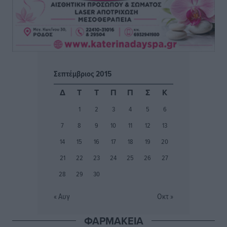
ατομικό για δύο
Αθλητικά
•
πριν 3 ώρες
Φοίβος: Εν αναμονή του Νίκου Λαζίδη
Αθλητικά
•
πριν 3 ώρες
Σεπτέμβριος 2015
Ιάλυσος Β’: Νωρίς νωρίς μπήκαν στα βάσανα της
Δ
Τ
Τ
Π
Π
Σ
Κ
προετοιμασίας
1
2
3
4
5
6
Αθλητικά
•
πριν 3 ώρες
7
8
9
10
11
12
13
Εθνικός Αρχίπολης: Μεγάλο βήμα προόδου η ίδρυση
14
15
16
17
18
19
20
Ακαδημίας
21
22
23
24
25
26
27
Αθλητικά
•
πριν 3 ώρες
28
29
30
Ιππότες: Με το βλέμμα στραμμένο στο μέλλον
« Αυγ
Οκτ »
Αθλητικά
•
πριν 3 ώρες
ΦΑΡΜΑΚΕΙΑ