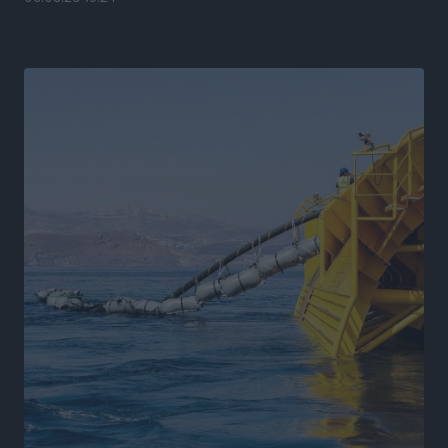
και ποιοι όχι
Ειδήσεις
•
πριν 7 ώρες
Στον Ιπποκράτη η Μαρία Βλάχου
Αθλητικά
•
πριν 7 ώρες
Οικονομική ενίσχυση για συντήρηση στο κλειστό της
Καρπάθου
Αθλητικά
•
πριν 7 ώρες
Στάθης Αντωνάς: Ένα βήμα πριν από επαγγελματικό
συμβόλαιο πυγμαχίας με MTGP και BXGP για Ευρώπη
και Αυστραλία
Αθλητικά
•
πριν 7 ώρες
ΚΑΕ Κολοσσός: Τα… ευρωπαϊκά εισιτήρια διαρκείας
Αθλητικά
•
πριν 7 ώρες