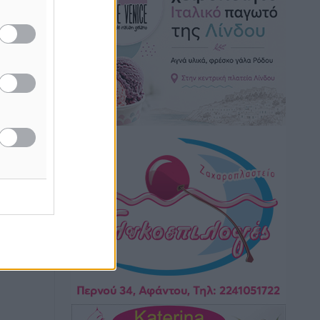
Ειδήσεις
•
πριν 4 ώρες
Γ. Χατζημάρκος: “Δύο μεγάλες
δεσμεύσεις Γεωργιάδη” – Κίνητρα για
τους γιατρούς των νησιών και
συνεργασία Ρόδου με το Αττικόν για το
Ακτινοθεραπευτικό
Τοπικές Ειδήσεις
•
πριν 4 ώρες
Σούπερ μάρκετ: Διευρύνεται η εθνική
πρωτοβουλία για τις τιμές – Eρχονται
νέες συμμετοχές εταιρειών
Ειδήσεις
•
πριν 4 ώρες
Συνελήφθησαν έξι άτομα για
ηχορύπανση από καταστήματα στο
Νότιο Αιγαίο