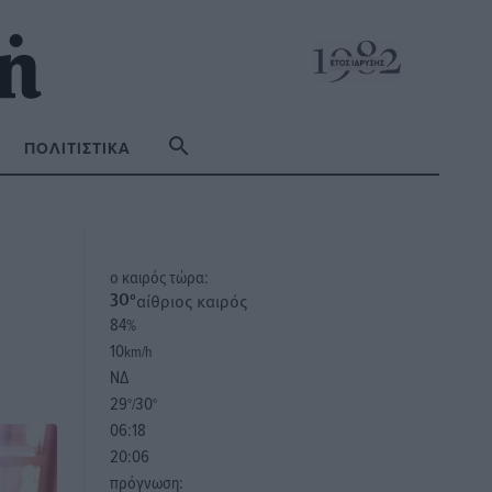
ΠΟΛΙΤΙΣΤΙΚΆ
o καιρός τώρα:
αίθριος καιρός
30
°
84
%
10
km/h
ΝΔ
29
30
°/
°
06:18
20:06
πρόγνωση: