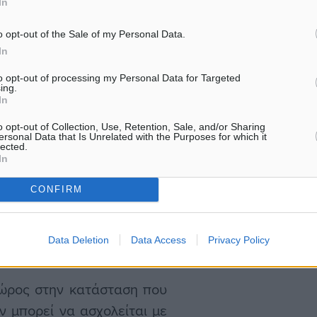
In
ναστευτικό πρόβλημα με
ινε η αιτία να χαθούν 34
o opt-out of the Sale of my Personal Data.
In
α πρέπει να δώσει λύσεις.
κε και στον κίνδυνο να
to opt-out of processing my Personal Data for Targeted
ing.
In
o opt-out of Collection, Use, Retention, Sale, and/or Sharing
ικού έτους ο κ. Κόκκινος
ersonal Data that Is Unrelated with the Purposes for which it
lected.
ικών στα σχολεία.
In
CONFIRM
του από το γραφείο που
α εγκατασταθούν στο χώρο
Data Deletion
Data Access
Privacy Policy
Κόκκινος δήλωσε:
χώρος στην κατάσταση που
ν μπορεί να ασχολείται με