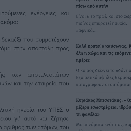
πίσω από αυτήν
τούμενες ενέργειες και
Είναι 6 το πρωί, και στο χώ
 ακόμα:
πισίνας επικρατεί ησυχία.
Ξαφνικά,…
 δεκαέξι που συμμετέχουν
ακόμα στην αποστολή προς
Καλά κρατεί ο καύσωνας. 
όλη η χώρα και τις επόμενε
ημέρες
Ο καιρός δείχνει τα «δόντια
ής των αποτελεσμάτων
Εξαιρετικά υψηλές θερμοκ
κών και την εταιρεία που
καταγράφουν οι αυτόματο
Κυριάκος Μητσοτάκης: «Ό
ολιτική ηγεσία του ΥΠΕΣ ο
μίζερη εσωστρέφεια, ιδρώσ
τη φανέλα»
είου γι’ αυτό και ζήτησε
Με μηνύματα ενότητας, κα
ο αριθμός των ατόμων, του