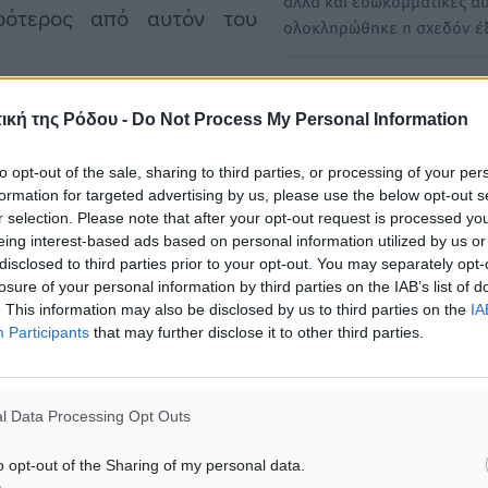
αλλά και εσωκομματικές αι
κρότερος από αυτόν του
ολοκληρώθηκε η σχεδόν έ
Κυριάκος Μητσοτάκης: Να 
 γίνει μέχρι τώρα για την
τη γλώσσα των πολιτών, να
ική της Ρόδου -
Do Not Process My Personal Information
αποφεύγουμε μίζερη εσωσ
νησα, στον καθορισμό των
και δικές μας ανασφάλειες
to opt-out of the sale, sharing to third parties, or processing of your per
υς, αλλά και τα ειδικά
formation for targeted advertising by us, please use the below opt-out s
Στα μέλη της κοινοβουλευτ
ημότες.
r selection. Please note that after your opt-out request is processed y
ομάδας της Νέας Δημοκρατ
eing interest-based ads based on personal information utilized by us or
μιλάει αυτή την ώρα…
disclosed to third parties prior to your opt-out. You may separately opt-
υπογράμμισε ο χωρικός
losure of your personal information by third parties on the IAB’s list of
εχείς και η εκτίμηση είναι
. This information may also be disclosed by us to third parties on the
IA
Participants
that may further disclose it to other third parties.
) τα όποια ζητήματα έχουν
παράσταση- παρέμβαση του
στελεχιακό δυναμικό του
l Data Processing Opt Outs
o opt-out of the Sharing of my personal data.