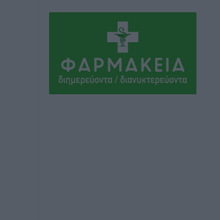
ΣΕΓΑΣ: Πιστώθηκαν τα έξοδα
μετακίνησης του Πανελληνίου
Πρωταθλήματος Κ20 στα σωματεία
Αθλητικά
•
πριν 5 ώρες
Ευρωπαϊκό Πρωτάθλημα Στίβου: Πότε
αγωνίζονται η Μαγκούλια, η
Σπανουδάκη και ο Κριτούλης
Αθλητικά
•
πριν 5 ώρες
Εθνική Παίδων: Ο Χριστοδούλου και η
καλύτερη φουρνιά των τελευταίων
ετών
Αθλητικά
•
πριν 5 ώρες
Διαγόρας: Ανανέωσε ο Μιχάλης
Χατζηγεωργίου
Αθλητικά
•
πριν 5 ώρες