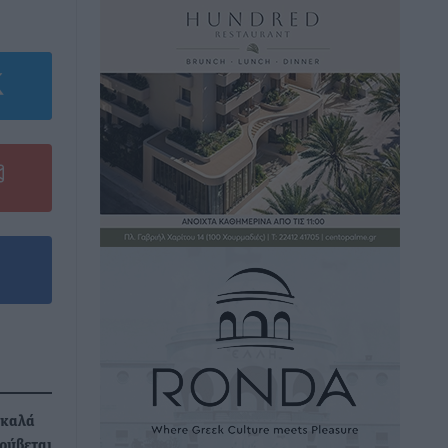
 καλά
ρύβεται