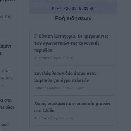
ρο της
Ροή ειδήσεων
Γ’ Εθνική Κατηγορία: Οι ημερομηνίες
των αγωνιστικών της κανονικής
Καμίνι
περιόδου
ς
Αθλητικά
•
πριν 3 ώρες
 του».
Συνελήφθησαν δύο άτομα στην
ρασίες
Κάρπαθο για άγρα πελατών
ι…
Τοπικές Ειδήσεις
•
πριν 3 ώρες
χι στη
Χωρίς υποχρεωτική παρουσία μικρών
τε όλοι
στη 12άδα
Αθλητικά
•
πριν 4 ώρες
ρφιά