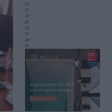
33
°
ΚΥ
30
°
ΔΕ
29
°
ΤΡ
28
°
ΤΕ