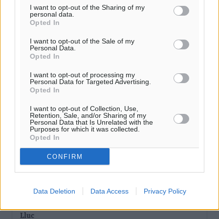
I want to opt-out of the Sharing of my
personal data.
Opted In
Γ.Σ. Διαγόρας: Επέστρεψε στις Ακαδημίες η Ειρήνη
Παπαεμμανουήλ
I want to opt-out of the Sale of my
Personal Data.
Αθλητικά
•
πριν 10 λεπτά
Opted In
I want to opt-out of processing my
ΣΚΟΕ: Σαββατοκύριακο με αγώνες από τον Σ.Σ. Ρόδου
Personal Data for Targeted Advertising.
Αθλητικά
•
πριν 52 λεπτά
Opted In
I want to opt-out of Collection, Use,
Συνελήφθη 37χρονη στη Ρόδο γιατί είχε αφήσει τα
Retention, Sale, and/or Sharing of my
Personal Data that Is Unrelated with the
τρία ανήλικα παιδιά της χωρίς επιτήρηση
Purposes for which it was collected.
Opted In
Τοπικές Ειδήσεις
•
πριν 1 ώρα
CONFIRM
Σταυρός Καλυθιών: Απέκτησε την Φωτεινή Πιζάνια
Αθλητικά
•
πριν 2 ώρες
Data Deletion
Data Access
Privacy Policy
Το Yucatan Show έρχεται στη Ρόδο με τον Frankie
Lluc