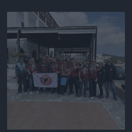
Πολιτιστικά
•
πριν 5 ώρες
Τη χρηματοδότηση των καμένων εκτάσεων στην
Κάλυμνο, των αναγκαίων αντιπλημμυρικών και
αντιδιαβρωτικών έργων και την άμεση ενίσχυση
αγροτών και κτηνοτρόφων που υπέστησαν ζημιές,
ζητά ο Μάνος Κόνσολας
Τοπικές Ειδήσεις
•
πριν 5 ώρες
Θεσμοθετείται από σήμερα το νέο Ειδικό Χωροταξικό
Πλαίσιο για τον Τουρισμό με κοινή υπουργική
απόφαση
Ειδήσεις
•
πριν 5 ώρες
4η Γιορτή των Γιαρένιων στ’ Απόλλωνα Ρόδου το
Σάββατο 8 Αυγούστου
Πολιτιστικά
•
πριν 5 ώρες