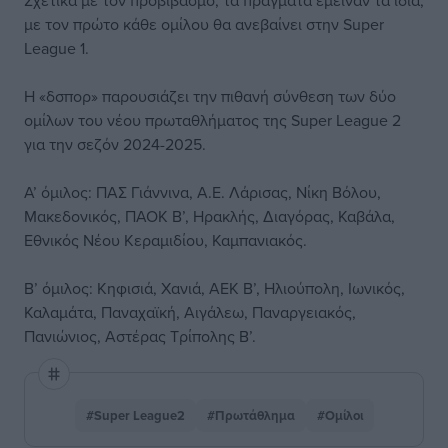
Σχετικά με τον προβιβασμό, τα πράγματα έμειναν τα ίδια,
με τον πρώτο κάθε ομίλου θα ανεβαίνει στην Super
League 1.
Η «δσπορ» παρουσιάζει την πιθανή σύνθεση των δύο
ομίλων του νέου πρωταθλήματος της Super League 2
για την σεζόν 2024-2025.
Α’ όμιλος: ΠΑΣ Γιάννινα, Α.Ε. Λάρισας, Νίκη Βόλου,
Μακεδονικός, ΠΑΟΚ Β’, Ηρακλής, Διαγόρας, Καβάλα,
Εθνικός Νέου Κεραμιδίου, Καμπανιακός.
Β’ όμιλος: Κηφισιά, Χανιά, ΑΕΚ Β’, Ηλιούπολη, Ιωνικός,
Καλαμάτα, Παναχαϊκή, Αιγάλεω, Παναργειακός,
Πανιώνιος, Αστέρας Τρίπολης Β’.
#Super League2
#Πρωτάθλημα
#Ομίλοι