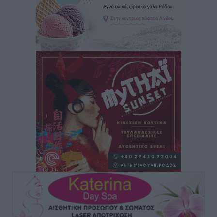
Αθλητικά
•
πριν 3 ώρες
ΕΠΟ: Απέσυρε τη στήριξή της στην υποψηφιότητα
του Ινφαντίνο
Αθλητικά
•
πριν 3 ώρες
Φοίβος Κω: Το «ευχαριστώ» για το 9ο Kos 3X3
Basketball Festival
Αθλητικά
•
πριν 3 ώρες
6ο Kalymnos 3X3: Ολοκληρώθηκε με μεγάλη επιτυχία,
νικητές οι VAR!
Αθλητικά
•
πριν 3 ώρες
Νέα αεροσκάφη, drones, δασοκομάντος: Τι έχει
αλλάξει στην Πολιτική Προστασί
Ειδήσεις
•
πριν 3 ώρες