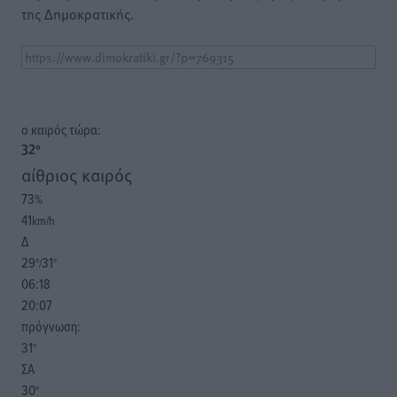
της Δημοκρατικής.
o καιρός τώρα:
32
°
αίθριος καιρός
73
%
41
km/h
Δ
29
31
°/
°
06:18
20:07
πρόγνωση:
31
°
ΣΑ
30
°