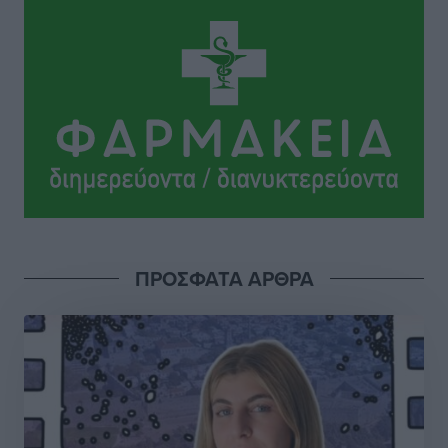
Ειδήσεις
•
πριν 4 ώρες
Κυριάκος Μητσοτάκης: Ανάσα στα Χανιά, αλλά με το
βλέμμα στη ΔΕΘ και τις εκλογές του 2027
Ειδήσεις
•
πριν 4 ώρες
Γ. Χατζημάρκος από το Μέγαρο Μαξίμου: “Ο
τουρισμός μπορεί να γίνει ο μεγαλύτερος πελάτης της
ελληνικής βιομηχανίας”
Τοπικές Ειδήσεις
•
πριν 4 ώρες
ΠΡΟΣΦΑΤΑ ΑΡΘΡΑ
Έρευνα ΕΟΤ: Οι Ευρωπαίοι ταξιδιώτες «ψηφίζουν»
Ελλάδα
Ειδήσεις
•
πριν 4 ώρες
Άκυρες οι εγκύκλιοι που δεν αναρτώνται,
υποχρεωτική η δημοσίευσή τους από την 1η