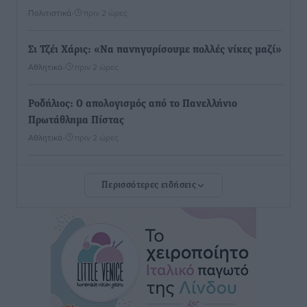
Πολιτιστικά
•
πριν 2 ώρες
Σι Τζέι Χάρις: «Να πανηγυρίσουμε πολλές νίκες μαζί»
Αθλητικά
•
πριν 2 ώρες
Ροδήλιος: Ο απολογισμός από το Πανελλήνιο
Πρωτάθλημα Πίστας
Αθλητικά
•
πριν 2 ώρες
Διαγόρας: Μετεγγραφικό ντεμαράζ
Περισσότερες ειδήσεις
Αθλητικά
•
πριν 2 ώρες
Γ.Σ. Διαγόρας: Εντατική προετοιμασία και επιστροφή
Ρίζου στις Ακαδημίες
Αθλητικά
•
πριν 2 ώρες
Εθνική Ανδρών: Ραντεβού στο Telekom Center Athens