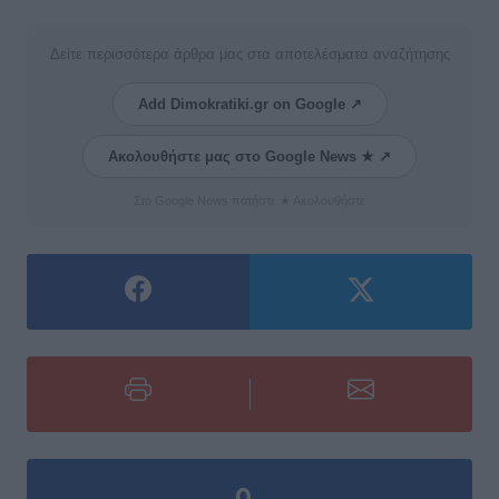
Δείτε περισσότερα άρθρα μας στα αποτελέσματα αναζήτησης
Add Dimokratiki.gr on Google ↗
Ακολουθήστε μας στο Google News ★ ↗
Στο Google News πατήστε ★ Ακολουθήστε
0