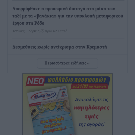
Απορρίφθηκε η προσωρινή διαταγή στη μάχη των
ταξί με τα «βανάκια» για την υποκλοπή μεταφορικού
έργου στη Ρόδο
Τοπικές Ειδήσεις
•
πριν 42 λεπτά
Δεσμεύσεις χωρίς αντίκρισμα στην Κρεμαστή
Τοπικές Ειδήσεις
•
πριν 43 λεπτά
Περισσότερες ειδήσεις
Τσαμπίκος Καραγιάννης: «Ο πρωτογενής τομέας
μπορεί να αποτελέσει τη δεύτερη μεγάλη δύναμη της
Ρόδου»
Ρεπορτάζ
•
πριν 44 λεπτά
Οικοδομική «ανάσα» στη Ρόδο: Αυξάνονται οι άδειες,
οι επεκτάσεις, οι ενεργειακές αναβαθμίσεις σε
ολόκληρο το νησί
Ειδήσεις
•
πριν 45 λεπτά