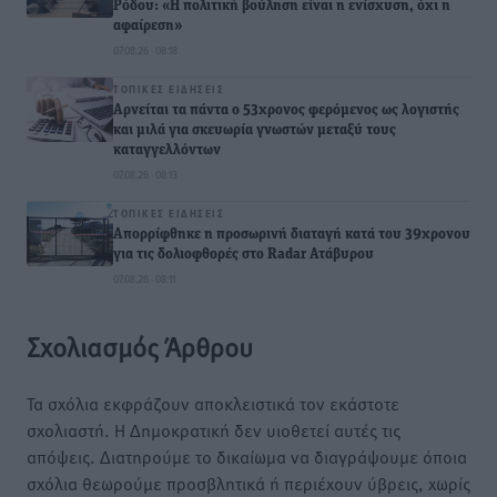
Ρόδου: «Η πολιτική βούληση είναι η ενίσχυση, όχι η
αφαίρεση»
07.08.26 · 08:18
ΤΟΠΙΚΈΣ ΕΙΔΉΣΕΙΣ
Αρνείται τα πάντα ο 53χρονος φερόμενος ως λογιστής
και μιλά για σκευωρία γνωστών μεταξύ τους
καταγγελλόντων
07.08.26 · 08:13
ΤΟΠΙΚΈΣ ΕΙΔΉΣΕΙΣ
Απορρίφθηκε η προσωρινή διαταγή κατά του 39χρονου
για τις δολιοφθορές στο Radar Ατάβυρου
07.08.26 · 08:11
Σχολιασμός Άρθρου
Τα σχόλια εκφράζουν αποκλειστικά τον εκάστοτε
σχολιαστή. Η Δημοκρατική δεν υιοθετεί αυτές τις
απόψεις. Διατηρούμε το δικαίωμα να διαγράψουμε όποια
σχόλια θεωρούμε προσβλητικά ή περιέχουν ύβρεις, χωρίς