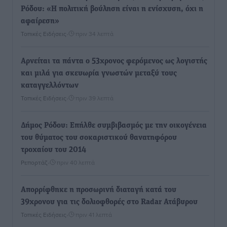
Ρόδου: «Η πολιτική βούληση είναι η ενίσχυση, όχι η
αφαίρεση»
Τοπικές Ειδήσεις
•
πριν 34 λεπτά
Αρνείται τα πάντα ο 53χρονος φερόμενος ως λογιστής
και μιλά για σκευωρία γνωστών μεταξύ τους
καταγγελλόντων
Τοπικές Ειδήσεις
•
πριν 39 λεπτά
Δήμος Ρόδου: Επήλθε συμβιβασμός με την οικογένεια
του θύματος του σοκαριστικού θανατηφόρου
τροχαίου του 2014
Ρεπορτάζ
•
πριν 40 λεπτά
Απορρίφθηκε η προσωρινή διαταγή κατά του
39χρονου για τις δολιοφθορές στο Radar Ατάβυρου
Τοπικές Ειδήσεις
•
πριν 41 λεπτά