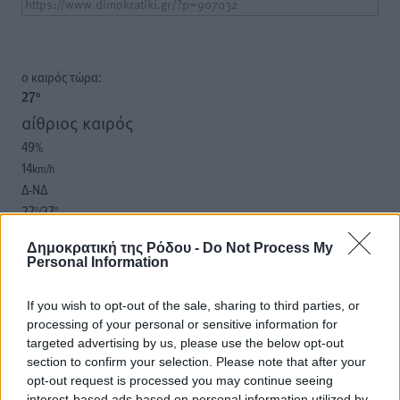
o καιρός τώρα:
27
°
αίθριος καιρός
49
%
14
km/h
Δ-ΝΔ
27
27
°/
°
06:18
Δημοκρατική της Ρόδου -
Do Not Process My
20:07
Personal Information
πρόγνωση:
31
°
If you wish to opt-out of the sale, sharing to third parties, or
ΣΑ
processing of your personal or sensitive information for
29
°
targeted advertising by us, please use the below opt-out
ΚΥ
section to confirm your selection. Please note that after your
29
opt-out request is processed you may continue seeing
°
interest-based ads based on personal information utilized by