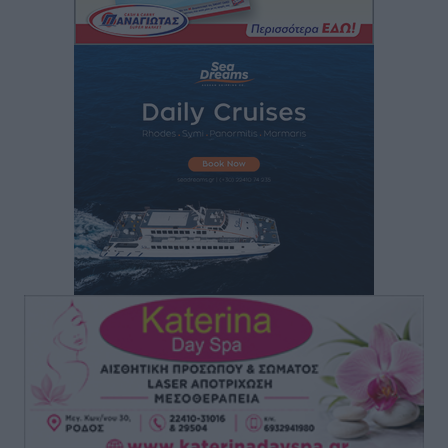
Στη Ρόδο απολαμβάνει τις καλοκαιρινές της διακοπές
η Φαίη Σκορδά
Τοπικές Ειδήσεις
•
πριν 46 λεπτά
Χειρουργικές ομάδες στην Κάλυμνο: Το νέο μοντέλο
του ΕΣΥ φέρνει τις επεμβάσεις κοντά στους νησιώτες
Ρεπορτάζ
•
πριν 48 λεπτά
Οι χειροπέδες στην Πάρο έδεσαν τα χέρια όλης της
Αυτοδιοίκησης
Δημο-Κρίσεις
•
πριν 49 λεπτά
Δωρεάν τριήμερη κτηνιατρική δράση στη Μεγίστη,
από τη Λέσχη Lions Καστελλορίζου
Ρεπορτάζ
•
πριν 50 λεπτά