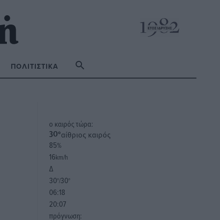
ΠΟΛΙΤΙΣΤΙΚΆ
o καιρός τώρα:
αίθριος καιρός
30
°
85
%
16
km/h
Δ
30
30
°/
°
06:18
20:07
πρόγνωση: