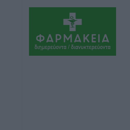
σπουδαίο έργο πολιτισμού για τη Ρόδο,
που σχεδιάσαμε και εξασφαλίσαμε τη
χρηματοδότησή του, γίνεται
πραγματικότητα»
Τοπικές Ειδήσεις
•
πριν 3 ώρες
Στο Α΄ Νεκροταφείο το μνημόσυνο για
τον έναν χρόνο από τον θάνατο της
Λένας Σαμαρά
Ειδήσεις
•
πριν 4 ώρες
Κυριάκος Μητσοτάκης: Ανάσα στα
Χανιά, αλλά με το βλέμμα στη ΔΕΘ και
τις εκλογές του 2027
Ειδήσεις
•
πριν 4 ώρες
Γ. Χατζημάρκος από το Μέγαρο