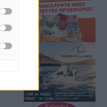
Εθνική Ανδρών: Ραντεβού στο Telekom
Center Athens
Αθλητικά
•
πριν 2 ώρες
ΕΠΟ: Απέσυρε τη στήριξή της στην
υποψηφιότητα του Ινφαντίνο
Αθλητικά
•
πριν 2 ώρες
Φοίβος Κω: Το «ευχαριστώ» για το 9ο
Kos 3X3 Basketball Festival
Αθλητικά
•
πριν 2 ώρες
6ο Kalymnos 3X3: Ολοκληρώθηκε με
μεγάλη επιτυχία, νικητές οι VAR!
Αθλητικά
•
πριν 2 ώρες