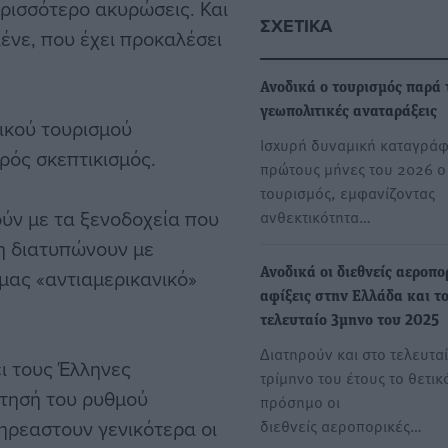
ρισσότερο ακυρώσεις. Και
ΣΧΕΤΙΚΆ
νε, που έχει προκαλέσει
Ανοδικά ο τουρισμός παρά 
γεωπολιτικές αναταράξεις
ικού τουρισμού
Ισχυρή δυναμική καταγράφ
ρός σκεπτικισμός.
πρώτους μήνες του 2026 ο
τουρισμός, εμφανίζοντας
ούν με τα ξενοδοχεία που
ανθεκτικότητα…
ση διατυπώνουν με
μας «αντιαμερικανικό»
Ανοδικά οι διεθνείς αεροπο
αφίξεις στην Ελλάδα και τ
τελευταίο 3μηνο του 2025
Διατηρούν και στο τελευτα
ι τους Έλληνες
τρίμηνο του έτους το θετικ
άτησή του ρυθμού
πρόσημο οι
ηρεαστουν γενικότερα οι
διεθνείς αεροπορικές…