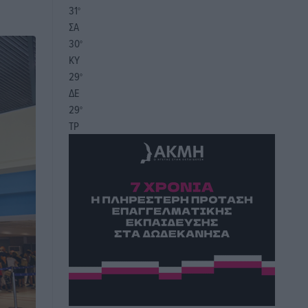
31
°
ΣΑ
30
°
ΚΥ
29
°
ΔΕ
29
°
ΤΡ