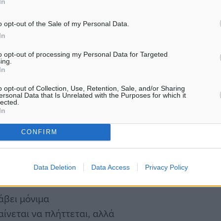
In
ή την στιγμή. Έχουμε για
 ΗΠΑ, ενώ και τα ταξίδια
o opt-out of the Sale of my Personal Data.
αι δεν είναι όπως τα
In
βε ο καταναλωτής»,
to opt-out of processing my Personal Data for Targeted
ing.
σπονδίας Ξενοδόχων,
In
 αισιόδοξος για την
o opt-out of Collection, Use, Retention, Sale, and/or Sharing
ersonal Data that Is Unrelated with the Purposes for which it
lected.
In
ελληνικός τουρισμός
CONFIRM
ς της Aegean Ευτύχης
Data Deletion
Data Access
Privacy Policy
άβει μόνιμα
ίνεται να πλήττεται, αλλά