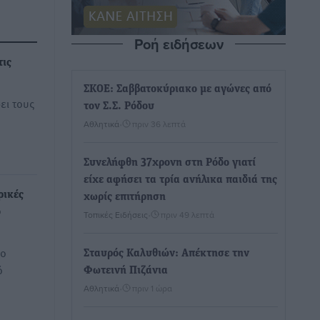
Ροή ειδήσεων
τις
ΣΚΟΕ: Σαββατοκύριακο με αγώνες από
ει τους
τον Σ.Σ. Ρόδου
Αθλητικά
•
πριν 36 λεπτά
Συνελήφθη 37χρονη στη Ρόδο γιατί
είχε αφήσει τα τρία ανήλικα παιδιά της
ρικές
χωρίς επιτήρηση
ο
Τοπικές Ειδήσεις
•
πριν 49 λεπτά
ίο
Σταυρός Καλυθιών: Απέκτησε την
ό
Φωτεινή Πιζάνια
Αθλητικά
•
πριν 1 ώρα