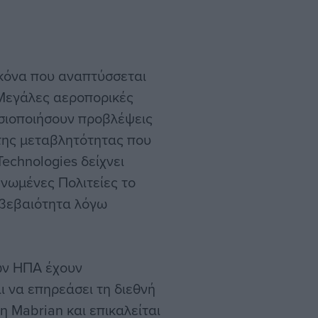
ικόνα που αναπτύσσεται
 Μεγάλες αεροπορικές
οσιοποιήσουν προβλέψεις
της μεταβλητότητας που
echnologies δείχνει
Ηνωμένες Πολιτείες το
αβεβαιότητα λόγω
ων ΗΠΑ έχουν
ι να επηρεάσει τη διεθνή
η Mabrian και επικαλείται