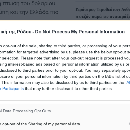
η πτώση του δολαρίου
πη και την Ελλάδα πιο
Γεράσιμος Τιμοθεάτος: Ανθ
η σεζόν παρά τις αναταράξε
Με τη θερινή τουριστική π
ική της Ρόδου -
Do Not Process My Personal Information
να βρίσκεται ήδη στον Ιούν
ελληνικός…
to opt-out of the sale, sharing to third parties, or processing of your per
formation for targeted advertising by us, please use the below opt-out s
 πάντως δείχνει άνοδο των
Οι Γάλλοι ψηφίζουν Ελλάδ
r selection. Please note that after your opt-out request is processed y
Α για την χώρα μας κατά
Γύρισαν ανοδικά οι κρατήσ
eing interest-based ads based on personal information utilized by us or
disclosed to third parties prior to your opt-out. You may separately opt-
Ιούνιο
χέση με πέρυσι, με την
losure of your personal information by third parties on the IAB’s list of
Ανάκαμψη καταγράφει στις
ναι αυξημένες στα επίπεδα
. This information may also be disclosed by us to third parties on the
IA
Ιουνίου η γαλλική ταξιδιωτ
ετραπλάσιοι σε σχέση με
Participants
that may further disclose it to other third parties.
αγορά, με την Ελλάδα…
l Data Processing Opt Outs
ελούν κανέναν
o opt-out of the Sharing of my personal data.