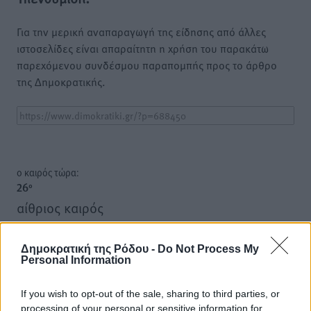
Για την μερική αναπαραγωγή της είδησης από άλλες
ιστοσελίδες είναι απαραίτητη η χρήση του παρακάτω
παρεχόμενου συνδέσμου παραπομπής προς το άρθρο
της Δημοκρατικής.
o καιρός τώρα:
26
°
αίθριος καιρός
43
%
11
km/h
Δημοκρατική της Ρόδου -
Do Not Process My
Δ-ΝΔ
Personal Information
26
27
°/
°
06:17
If you wish to opt-out of the sale, sharing to third parties, or
20:08
processing of your personal or sensitive information for