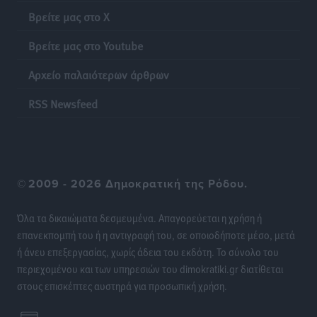
Τοπικές Ειδήσεις
•
πριν 13 ώρες
Βρείτε μας στο X
Βρείτε μας στο Youtube
Ακρίβεια: Σημαντικές οι διατακτικές σίτισης για 3
στους 4 εργαζομένους
Αρχείο παλαιότερων άρθρων
Ειδήσεις
•
πριν 13 ώρες
RSS Newsfeed
Κινητοποίηση της Πυροσβεστικής στην Κάρπαθο, για
τη φωτιά στην περιοχή Σάνταλο
Τοπικές Ειδήσεις
•
πριν 13 ώρες
©
2009 - 2026 Δημοκρατική της Ρόδου.
Η Ρόδος μπαίνει στη διεκδίκηση για τη Μεσογειακή
Πρωτεύουσα Πολιτισμού και Διαλόγου 2028
Όλα τα δικαιώματα δεσμευμένα. Απαγορεύεται η χρήση ή
Τοπικές Ειδήσεις
•
πριν 14 ώρες
επανεκπομπή του ή η αντιγραφή του, σε οποιοδήποτε μέσο, μετά
ή άνευ επεξεργασίας, χωρίς άδεια του εκδότη. Το σύνολο του
περιεχομένου και των υπηρεσιών του dimokratiki.gr διατίθεται
Σύμη: Στον 8ο αγνοούμενο Γερμανό τουρίστα ανήκει η
στους επισκέπτες αυστηρά για προσωπική χρήση.
σορός που εντοπίστηκε
Τοπικές Ειδήσεις
•
πριν 14 ώρες