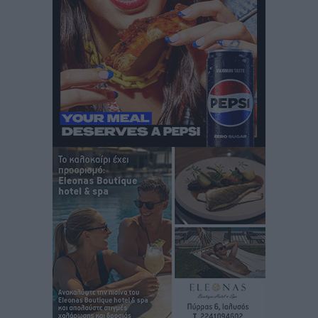
Αυτοκίνητο μπήκε παράνομα σε μονόδρομο στο
Μαστιχάρι – Αναποδογύρισε όχημα με μητέρα και
5χρονο παιδί
Τοπικές Ειδήσεις
•
πριν 5 ώρες
“Η Ευρώπη αντιμετώπιζε το προσφυγικό σαν ταινία
τρόμου” – Η συγκλονιστική μαρτυρία της Χαρούλας
Γιασιράνη στον RV για τα γεγονότα που οδήγησαν στο
Σύμφωνο της Λέρου
Τοπικές Ειδήσεις
•
πριν 5 ώρες
Συναυλία με τον Γιάννη Κότσιρα στις 21 Αυγούστου
Πολιτιστικά
•
πριν 6 ώρες
Έκτακτη συνεδρίαση της Δημοτικής Επιτροπής Ρόδου
αύριο Παρασκευή 7 Αυγούστου