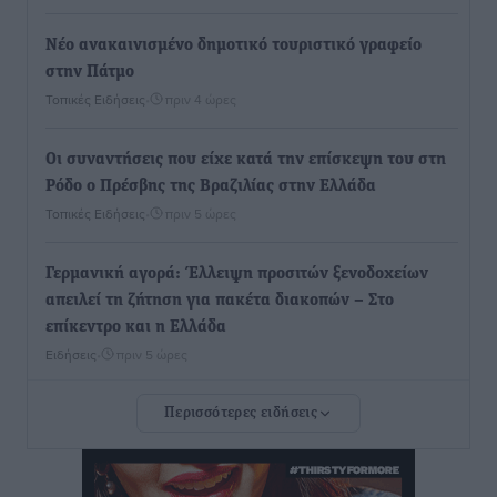
Νέο ανακαινισμένο δημοτικό τουριστικό γραφείο
στην Πάτμο
Τοπικές Ειδήσεις
•
πριν 4 ώρες
Οι συναντήσεις που είχε κατά την επίσκεψη του στη
Ρόδο ο Πρέσβης της Βραζιλίας στην Ελλάδα
Τοπικές Ειδήσεις
•
πριν 5 ώρες
Γερμανική αγορά: Έλλειψη προσιτών ξενοδοχείων
απειλεί τη ζήτηση για πακέτα διακοπών – Στο
επίκεντρο και η Ελλάδα
Ειδήσεις
•
πριν 5 ώρες
Περισσότερες ειδήσεις
Νέο ξενοδοχείο στη Ρόδο για την H Hotels –
Χατζηλαζάρου – Προχωρά καινούργιο ξενοδοχείο
στην Κω
Τοπικές Ειδήσεις
•
πριν 5 ώρες