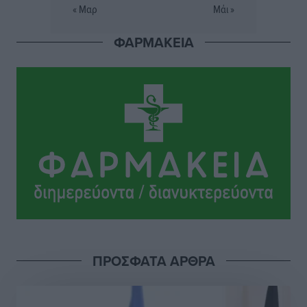
Εθνικός Αρχίπολης: Μεγάλο βήμα προόδου η ίδρυση
« Μαρ
Μάι »
Ακαδημίας
Αθλητικά
•
πριν 6 ώρες
ΦΑΡΜΑΚΕΙΑ
Ιππότες: Με το βλέμμα στραμμένο στο μέλλον
Αθλητικά
•
πριν 6 ώρες
ΠΑΜΕ ΣΤΟΙΧΗΜΑ: Περισσότερα από 95 εκατομμύρια
ευρώ σε κέρδη μοίρασε τον Ιούλιο
Αθλητικά
•
πριν 6 ώρες
Ολοκλήρωση του έργου αναβάθμισης των
υποδομών του Νεστορίδειου Μελάθρου
Τοπικές Ειδήσεις
•
πριν 7 ώρες
ΠΡΟΣΦΑΤΑ ΑΡΘΡΑ
Γ.Σ. Διαγόρας: Στα «κυανέρυθρα» ο Janni Pembe
Αθλητικά
•
πριν 8 ώρες