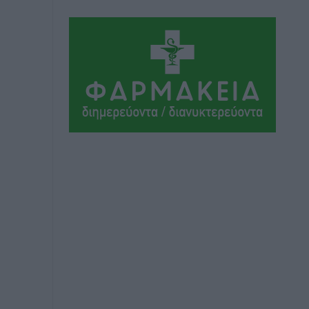
Αθλητικά
•
πριν 8 ώρες
Συνελήφθη 37χρονη στη Ρόδο γιατί
είχε αφήσει τα τρία ανήλικα παιδιά της
χωρίς επιτήρηση
Τοπικές Ειδήσεις
•
πριν 8 ώρες
Σταυρός Καλυθιών: Απέκτησε την
Φωτεινή Πιζάνια
Αθλητικά
•
πριν 9 ώρες
Το Yucatan Show έρχεται στη Ρόδο με
τον Frankie Lluc
Πολιτιστικά
•
πριν 9 ώρες
Σι Τζέι Χάρις: «Να πανηγυρίσουμε
πολλές νίκες μαζί»