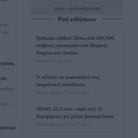
Ροή ειδήσεων
 που
 για
Τριήμερο εξόδου: Πάνω από 129.000
επιβάτες αναχωρούν από Πειραιά,
Ραφήνα και Λαύριο
Ειδήσεις
•
πριν 4 ώρες
στευση,
Τι αλλάζει το χωροταξικό στις
εις
τουριστικές επενδύσεις
σχέδιο
Τοπικές Ειδήσεις
•
πριν 4 ώρες
υ με…
ΥΠΑΑΤ: 12,5 εκατ. ευρώ στις 13
Περιφέρειες για μέτρα βιοασφάλειας
Τοπικές Ειδήσεις
•
πριν 5 ώρες
τευτικό