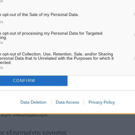
In
νει χώρα εντός του
ατόν.
o opt-out of the Sale of my Personal Data.
In
να ζητήσει την
to opt-out of processing my Personal Data for Targeted
ing.
εων για τη διασφάλιση
In
θηκε, εξαιτίας
o opt-out of Collection, Use, Retention, Sale, and/or Sharing
ersonal Data that Is Unrelated with the Purposes for which it
lected.
In
οικητικών κυρώσεων,
CONFIRM
, προς τον εργοδότη σε
ένου, λόγω καταγγελίας
Data Deletion
Data Access
Privacy Policy
διαδικασιών, με σκοπό να
ενων δικαιωμάτων.
ης εξαρτημένης εργασίας