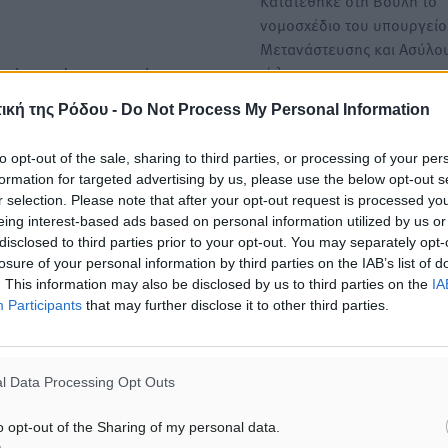
Κατατέθηκε στη Βουλή το
νομοσχέδιο του υπουργεί
Μετανάστευσης και Ασύλο
τίτλο:…
 ή να τίθενται ρήτρες με
αρέχει εργασία σε άλλους
ική της Ρόδου -
Do Not Process My Personal Information
Κατατέθηκε στη Βουλή το
έχει συμφωνηθεί με
νομοσχέδιο για την ενίσχυ
to opt-out of the sale, sharing to third parties, or processing of your per
βιώσιμης τουριστικής ανά
formation for targeted advertising by us, please use the below opt-out s
r selection. Please note that after your opt-out request is processed y
Κατατέθηκε στη Βουλή το 
τος από εργαζόμενο, μετά
eing interest-based ads based on personal information utilized by us or
Νόμου του Υπουργείου Το
disclosed to third parties prior to your opt-out. You may separately opt-
 για τροποποίηση της
με τίτλο: «Διατάξεις για τη
losure of your personal information by third parties on the IAB’s list of
σχολείται εφεξής με πιο
. This information may also be disclosed by us to third parties on the
IA
Participants
that may further disclose it to other third parties.
ς του εργοδότη για
l Data Processing Opt Outs
 εκτέλεση της
o opt-out of the Sharing of my personal data.
χεται δωρεάν,