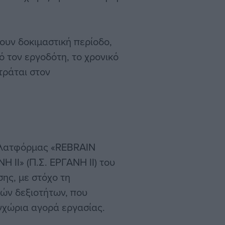
υν δοκιμαστική περίοδο,
ό τον εργοδότη, το χρονικό
τράται στον
πλατφόρμας «REBRAIN
II» (Π.Σ. ΕΡΓΑΝΗ II) του
ης, με στόχο τη
ών δεξιοτήτων, που
εγχώρια αγορά εργασίας.