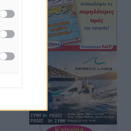
Τοπικές Ειδήσεις
•
πριν 6 ώρες
Iατρικός Σύλλογος Ροδου προς Α.
Γεωργιάδη: Στρατηγικές Προτάσεις για
την Ενίσχυση της Δημόσιας Υγείας στη
Νησιωτική Ελλάδα και στα
Νοσοκομεία της Γ΄ Ζώνης
Τοπικές Ειδήσεις
•
πριν 6 ώρες
Πάνθηρες: Ξεκίνησαν αισιόδοξοι για
την παρθενική “πτήση” τους
Αθλητικά
•
πριν 6 ώρες
Άρης Αρχαγγέλου: Στο πλευρό του
άτυχου Ιάκωβου Θωμά
Αθλητικά
•
πριν 6 ώρες