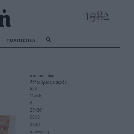
ΠΟΛΙΤΙΣΤΙΚΆ
o καιρός τώρα:
αίθριος καιρός
25
°
55
%
14
km/h
Δ
25
26
°/
°
06:18
20:07
πρόγνωση: