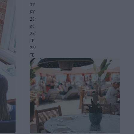
31
°
ΚΥ
29
°
ΔΕ
29
°
ΤΡ
28
°
ΤΕ