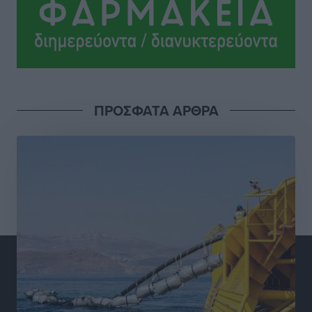
Σύλληψη 21χρονου για ναρκωτικά στη Ρόδο
Τοπικές Ειδήσεις
•
πριν 5 ώρες
Με 13,1% κάλυψη εργαζομένων από συλλογικές
συμβάσεις, η Ελλάδα στον “πάτο” της ΕΕ
Απόψεις
•
πριν 5 ώρες
ΠΡΟΣΦΑΤΑ ΑΡΘΡΑ
Στο νοσοκομείο της Ρόδου αύριο ο Άδωνις Γεωργιάδης
Τοπικές Ειδήσεις
•
πριν 5 ώρες
Φώτης Γιαννακός στον RV: Με αυξημένες πληρότητες
η Λέρος, στόχος η επιμήκυνση της τουριστικής σεζόν
στο νησί
Τοπικές Ειδήσεις
•
πριν 5 ώρες
Α.Σ. Ρόδος: Πρώτη… στην νέα σελίδα των «ελαφιών»
(φωτορεπορτάζ)