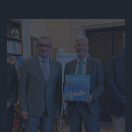
Α.Σ. Ρόδος: Ξανά στα «πράσινα» ο Νίκος Κοντίτσης
Αθλητικά
•
πριν 6 ώρες
Συναυλία Μάριου Φραγκούλη – Γιώργου Περρή στην
Κάσο
Πολιτιστικά
•
πριν 6 ώρες
Την άρση των εμποδίων για την άμεση λειτουργία του
βρεφονηπιακού σταθμού στην Κάσο, ζητά ο Μάνος
Κόνσολας
Τοπικές Ειδήσεις
•
πριν 7 ώρες
Κλειστή αύριο βράδυ η παραλιακή οδός στο λιμάνι της
Κω
Τοπικές Ειδήσεις
•
πριν 7 ώρες
Στην ΑΑΔΕ ο Μητσοτάκης για το myAGRO: «Είναι μια