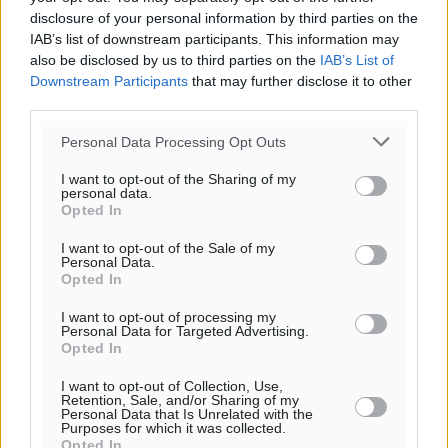
disclosure of your personal information by third parties on the
IAB’s list of downstream participants. This information may
also be disclosed by us to third parties on the
IAB’s List of
Downstream Participants
that may further disclose it to other
third parties.
Personal Data Processing Opt Outs
I want to opt-out of the Sharing of my
Υπενθύμιση:
personal data.
Opted In
Για την μερική αναπαραγωγή της είδησης από άλλες
I want to opt-out of the Sale of my
ιστοσελίδες είναι απαραίτητη η χρήση του παρακάτω
Personal Data.
Opted In
παρεχόμενου συνδέσμου παραπομπής προς το άρθρο
της Δημοκρατικής.
I want to opt-out of processing my
Personal Data for Targeted Advertising.
Opted In
I want to opt-out of Collection, Use,
Retention, Sale, and/or Sharing of my
Personal Data that Is Unrelated with the
Purposes for which it was collected.
o καιρός τώρα:
Opted In