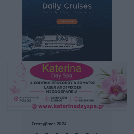
ΑΕΡΑ: Δεν σταματάει να ενισχύεται, νέο απόκτημα ο
Μητρόπουλος
Αθλητικά
•
πριν 2 ώρες
Κλεάνθης: Δουλειές μετά ευχαριστιών στο γήπεδο,
ατομικό για δύο
Αθλητικά
•
πριν 2 ώρες
Φοίβος: Εν αναμονή του Νίκου Λαζίδη
Αθλητικά
•
πριν 2 ώρες
Ιάλυσος Β’: Νωρίς νωρίς μπήκαν στα βάσανα της
προετοιμασίας
Αθλητικά
•
πριν 2 ώρες
Σεπτέμβριος 2024
Εθνικός Αρχίπολης: Μεγάλο βήμα προόδου η ίδρυση