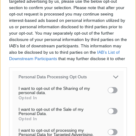
targeted advertising by us, please use the below opt-out
section to confirm your selection. Please note that after your
opt-out request is processed you may continue seeing
Ροή ειδήσεων
interest-based ads based on personal information utilized by
us or personal information disclosed to third parties prior to
your opt-out. You may separately opt-out of the further
Οι συναντήσεις που είχε κατά την επίσκεψη του στη
disclosure of your personal information by third parties on the
IAB’s list of downstream participants. This information may
Ρόδο ο Πρέσβης της Βραζιλίας στην Ελλάδα
also be disclosed by us to third parties on the
IAB’s List of
Τοπικές Ειδήσεις
•
πριν 6 λεπτά
Downstream Participants
that may further disclose it to other
third parties.
Γερμανική αγορά: Έλλειψη προσιτών ξενοδοχείων
Personal Data Processing Opt Outs
απειλεί τη ζήτηση για πακέτα διακοπών – Στο
επίκεντρο και η Ελλάδα
I want to opt-out of the Sharing of my
Ειδήσεις
•
πριν 16 λεπτά
personal data.
Opted In
Νέο ξενοδοχείο στη Ρόδο για την H Hotels –
I want to opt-out of the Sale of my
Personal Data.
Χατζηλαζάρου – Προχωρά καινούργιο ξενοδοχείο
Opted In
στην Κω
I want to opt-out of processing my
Τοπικές Ειδήσεις
•
πριν 21 λεπτά
Personal Data for Targeted Advertising.