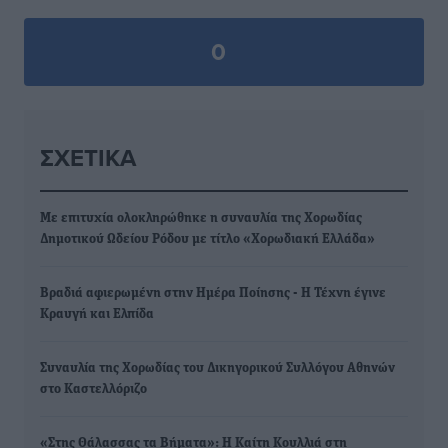
0
ΣΧΕΤΙΚΆ
Με επιτυχία ολοκληρώθηκε η συναυλία της Χορωδίας
Δημοτικού Ωδείου Ρόδου με τίτλο «Χορωδιακή Ελλάδα»
Βραδιά αφιερωμένη στην Ημέρα Ποίησης - Η Τέχνη έγινε
Κραυγή και Ελπίδα
Συναυλία της Χορωδίας του Δικηγορικού Συλλόγου Αθηνών
στο Καστελλόριζο
«Στης Θάλασσας τα Βήματα»: Η Καίτη Κουλλιά στη