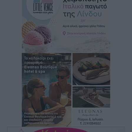
ΑΕΡΑ: Δεν σταματάει να ενισχύεται, νέο απόκτημα ο
Μητρόπουλος
Αθλητικά
•
πριν 1 ώρα
Κλεάνθης: Δουλειές μετά ευχαριστιών στο γήπεδο,
ατομικό για δύο
Αθλητικά
•
πριν 1 ώρα
Φοίβος: Εν αναμονή του Νίκου Λαζίδη
Αθλητικά
•
πριν 1 ώρα
Ιάλυσος Β’: Νωρίς νωρίς μπήκαν στα βάσανα της
προετοιμασίας
Αθλητικά
•
πριν 1 ώρα
Εθνικός Αρχίπολης: Μεγάλο βήμα προόδου η ίδρυση