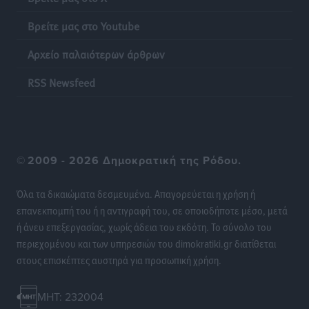
Η σιωπηρή παράταση του Ταμείου Ανάκαμψης για
Βρείτε μας στο Youtube
την Ελλάδα
Ειδήσεις
•
πριν 9 ώρες
Αρχείο παλαιότερων άρθρων
RSS Newsfeed
Το εκλογικό ρολόι του Μαξίμου χτυπά τέλη Μαΐου του
2027
Τοπικές Ειδήσεις
•
πριν 10 ώρες
ΦΟΔΣΑ Νοτίου Αιγαίου: «Δεν ζητάμε ασυλία – ζητάμε
©
2009 - 2026 Δημοκρατική της Ρόδου.
θεσμική προστασία της αυτοδιοίκησης»
Τοπικές Ειδήσεις
•
πριν 10 ώρες
Όλα τα δικαιώματα δεσμευμένα. Απαγορεύεται η χρήση ή
επανεκπομπή του ή η αντιγραφή του, σε οποιοδήποτε μέσο, μετά
ή άνευ επεξεργασίας, χωρίς άδεια του εκδότη. Το σύνολο του
Στη διαδικασία της απευθείας διαπραγμάτευσης ο
περιεχομένου και των υπηρεσιών του dimokratiki.gr διατίθεται
Δήμος Ρόδου για τη ναυαγοσωστική κάλυψη των
στους επισκέπτες αυστηρά για προσωπική χρήση.
παραλιών
Τοπικές Ειδήσεις
•
πριν 10 ώρες
MHT: 232004