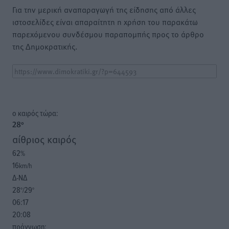
Για την μερική αναπαραγωγή της είδησης από άλλες
ιστοσελίδες είναι απαραίτητη η χρήση του παρακάτω
παρεχόμενου συνδέσμου παραπομπής προς το άρθρο
της Δημοκρατικής.
o καιρός τώρα:
28
°
αίθριος καιρός
62
%
16
km/h
Δ-ΝΔ
28
29
°/
°
06:17
20:08
πρόγνωση: