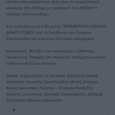
πλατεία Αργυροκάστρου (λίγο πριν το αρχαιολογικό
μουσείο), στις 9.00μμ, με οργανωτή τον ΔΟΠΑΡ. Η
είσοδος είναι ελεύθερη.
Στη συναυλία αυτή η 45 μελής ΠΕΙΡΑΜΑΤΙΚΗ ΧΟΡΩΔΙΑ
ΔΗΜΟΥ ΡΟΔΟΥ υπό τη διεύθυνση του Γιώργου
Σακελλαρίδη, θα εκτελέσει ένα πολύ ενδιαφέρον
ρεπερτόριο. Μεταξύ των τραγουδιών ο ηθοποιός
Παναγιώτης Τσακίρης θα απαγγείλει ποιήματα γνωστών
ελλήνων και ξένων ποιητών.
Ακόμη, συμμετέχουν οι μουσικοί: Δημήτρης Ιωσήφ
(πλήκτρα), Λεωνίδας Σακελλαρίδης (βιολί), Σταύρος
Κάνιας (κανονάκι), Άγγελος – Σταύρος Μοσχίδης
(λαούτο- μαντολίνο), Θανάσης Σακελλαρίδης (κιθάρα),
Αλεξάνδρα Μάγγου (τραγούδι).