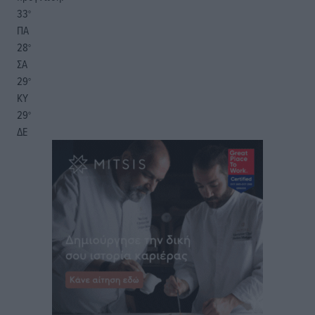
33
°
ΠΑ
28
°
ΣΑ
29
°
ΚΥ
29
°
ΔΕ