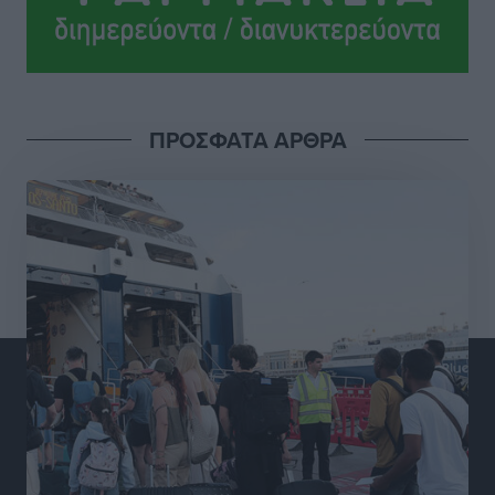
Ροδήλιος: Ο απολογισμός από το Πανελλήνιο
Πρωτάθλημα Πίστας
Αθλητικά
•
πριν 11 ώρες
ΠΡΟΣΦΑΤΑ ΑΡΘΡΑ
Διαγόρας: Μετεγγραφικό ντεμαράζ
Αθλητικά
•
πριν 11 ώρες
Γ.Σ. Διαγόρας: Εντατική προετοιμασία και επιστροφή
Ρίζου στις Ακαδημίες
Αθλητικά
•
πριν 11 ώρες
Εθνική Ανδρών: Ραντεβού στο Telekom Center Athens
Αθλητικά
•
πριν 11 ώρες
ΕΠΟ: Απέσυρε τη στήριξή της στην υποψηφιότητα
του Ινφαντίνο