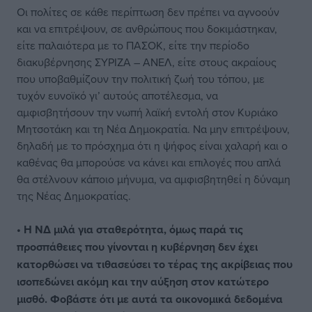
Οι πολίτες σε κάθε περίπτωση δεν πρέπει να αγνοούν
και να επιτρέψουν, σε ανθρώπους που δοκιμάστηκαν,
είτε παλαιότερα με το ΠΑΣΟΚ, είτε την περίοδο
διακυβέρνησης ΣΥΡΙΖΑ – ΑΝΕΛ, είτε στους ακραίους
που υποβαθμίζουν την πολιτική ζωή του τόπου, με
τυχόν ευνοϊκό γι’ αυτούς αποτέλεσμα, να
αμφισβητήσουν την νωπή λαϊκή εντολή στον Κυριάκο
Μητσοτάκη και τη Νέα Δημοκρατία. Να μην επιτρέψουν,
δηλαδή με το πρόσχημα ότι η ψήφος είναι χαλαρή και ο
καθένας θα μπορούσε να κάνει και επιλογές που απλά
θα στέλνουν κάποιο μήνυμα, να αμφισβητηθεί η δύναμη
της Νέας Δημοκρατίας.
• Η ΝΔ μιλά για σταθερότητα, όμως παρά τις
προσπάθειες που γίνονται η κυβέρνηση δεν έχει
κατορθώσει να τιθασεύσει το τέρας της ακρίβειας που
ισοπεδώνει ακόμη και την αύξηση στον κατώτερο
μισθό. Φοβάστε ότι με αυτά τα οικονομικά δεδομένα