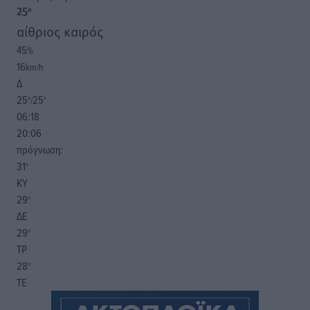
25
°
αίθριος καιρός
45
%
16
km/h
Δ
25
25
°/
°
06:18
20:06
πρόγνωση:
31
°
ΚΥ
29
°
ΔΕ
29
°
ΤΡ
28
°
ΤΕ