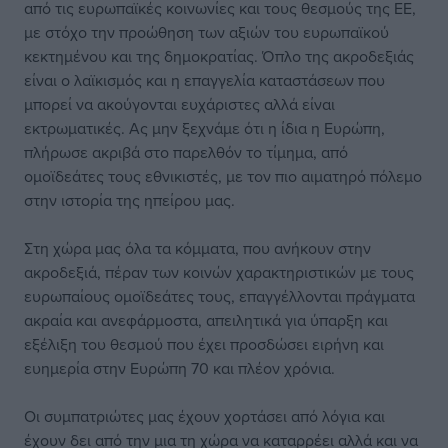
από τις ευρωπαϊκές κοινωνίες και τους θεσμούς της ΕΕ,
με στόχο την προώθηση των αξιών του ευρωπαϊκού
κεκτημένου και της δημοκρατίας. Όπλο της ακροδεξιάς
είναι ο λαϊκισμός και η επαγγελία καταστάσεων που
μπορεί να ακούγονται ευχάριστες αλλά είναι
εκτρωματικές. Ας μην ξεχνάμε ότι η ίδια η Ευρώπη,
πλήρωσε ακριβά στο παρελθόν το τίμημα, από
ομοϊδεάτες τους εθνικιστές, με τον πιο αιματηρό πόλεμο
στην ιστορία της ηπείρου μας.
Στη χώρα μας όλα τα κόμματα, που ανήκουν στην
ακροδεξιά, πέραν των κοινών χαρακτηριστικών με τους
ευρωπαίους ομοϊδεάτες τους, επαγγέλλονται πράγματα
ακραία και ανεφάρμοστα, απειλητικά για ύπαρξη και
εξέλιξη του θεσμού που έχει προσδώσει ειρήνη και
ευημερία στην Ευρώπη 70 και πλέον χρόνια.
Οι συμπατριώτες μας έχουν χορτάσει από λόγια και
έχουν δει από την μια τη χώρα να καταρρέει αλλά και να