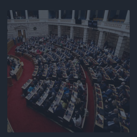
Ειδήσεις
•
πριν 12 ώρες
Γ. Χατζημάρκος από το Μέγαρο Μαξίμου: “Ο
τουρισμός μπορεί να γίνει ο μεγαλύτερος πελάτης της
ελληνικής βιομηχανίας”
Τοπικές Ειδήσεις
•
πριν 13 ώρες
Έρευνα ΕΟΤ: Οι Ευρωπαίοι ταξιδιώτες «ψηφίζουν»
Ελλάδα
Ειδήσεις
•
πριν 13 ώρες
Άκυρες οι εγκύκλιοι που δεν αναρτώνται,
υποχρεωτική η δημοσίευσή τους από την 1η
Οκτωβρίου
Ειδήσεις
•
πριν 13 ώρες
Καύσιμα: «Καίνε» οι τιμές και στα νησιά μας – Γιατί
δεν πέφτουν και πότε μπορεί να έρθει αποκλιμάκωση