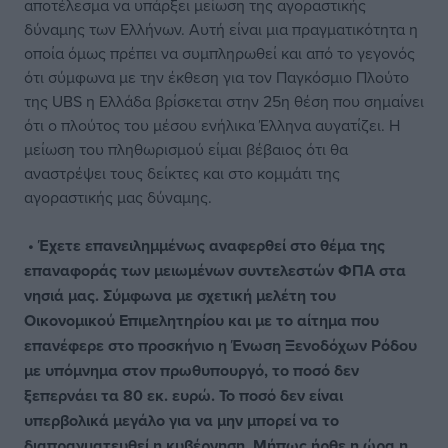
αποτέλεσμα να υπάρξει μείωση της αγοραστικής
δύναμης των Ελλήνων. Αυτή είναι μια πραγματικότητα η
οποία όμως πρέπει να συμπληρωθεί και από το γεγονός
ότι σύμφωνα με την έκθεση για τον Παγκόσμιο Πλούτο
της UBS η Ελλάδα βρίσκεται στην 25η θέση που σημαίνει
ότι ο πλούτος του μέσου ενήλικα Έλληνα αυγατίζει. Η
μείωση του πληθωρισμού είμαι βέβαιος ότι θα
αναστρέψει τους δείκτες και στο κομμάτι της
αγοραστικής μας δύναμης.
• Έχετε επανειλημμένως αναφερθεί στο θέμα της
επαναφοράς των μειωμένων συντελεστών ΦΠΑ στα
νησιά μας. Σύμφωνα με σχετική μελέτη του
Οικονομικού Επιμελητηρίου και με το αίτημα που
επανέφερε στο προσκήνιο η Ένωση Ξενοδόχων Ρόδου
με υπόμνημα στον πρωθυπουργό, το ποσό δεν
ξεπερνάει τα 80 εκ. ευρώ. Το ποσό δεν είναι
υπερβολικά μεγάλο για να μην μπορεί να το
διαπραγματευθεί η κυβέρνηση. Μήπως ήρθε η ώρα η