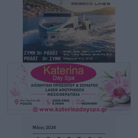
Άρης Αρχαγγέλου: Στο πλευρό του άτυχου Ιάκωβου
Θωμά
Αθλητικά
•
πριν 7 ώρες
Φοίβος: Η μεγάλη επιστροφή του Μπρένο Σαλβατιέρα
Αθλητικά
•
πριν 7 ώρες
Κλεάνθης: Έτοιμες οι κάρτες διαρκείας της νέας
σεζόν
Αθλητικά
•
πριν 7 ώρες
Ατρόμητος Διμυλιάς: Ο Μαργαρίτης και μία
αδιαπραγμάτευτη φιλοσοφία
Αθλητικά
•
πριν 7 ώρες
Γ.Σ. Διαγόρας: Επέστρεψε στις Ακαδημίες η Ειρήνη
Μάιος 2024
Παπαεμμανουήλ
Αθλητικά
•
πριν 9 ώρες