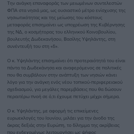
Την ανάγκη επαναφοράς των μειωμένων συντελεστών
ΦΠΑ στα νησιά μας, ως ουσιαστικό μέτρο ενίσχυσης της
νησιωτικότητας και της μείωσης του κόστους
μεταφοράς επισημαίνει ως υποχρέωση της Κυβέρνησης
της ΝΔ, ο κοσμήτορας του ελληνικού Κοινοβουλίου,
βουλευτής Δωδεκανήσου, Βασίλης Υψηλάντης, στη
συνέντευξή του στη «δ».
Ο κ. Υψηλάντης επισημαίνει ότι προτεραιότητά του είναι
πάντα τα Δωδεκάνησα και αναφερόμενος σε πολιτικές
που θα συμβάλουν στην ανάπτυξη των νησιών κάνει
λόγο για την ανάγκη ενός νέου τοπικού-περιφερειακού
σχεδιασμού, για μεγάλες παρεμβάσεις που θα δώσουν
περαιτέρω πνοή σε ό,τι έχουμε πετύχει μέχρι σήμερα.
Ο κ. Υψηλάντης, με αφορμή τις επικείμενες
ευρωεκλογές του Ιουνίου, μιλάει για την άνοδο της
άκρας δεξιάς στην Ευρώπη, το δίλημμα της ακρίβειας
που ενδεχομένως λειτουργήσει ως ψήφος