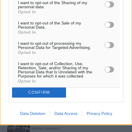
I want to opt-out of the Sharing of my
personal data.
Νικηφόρος Παπανικόλας: «Η μέχρι σήμερα μη επαναφορά
Opted In
των μειωμένων συντελεστών ΦΠΑ στα νησιά αποτελεί
τεράστια…
I want to opt-out of the Sale of my
Personal Data.
Opted In
Πίεση προς την κυβέρνηση για την επαναφορά των
I want to opt-out of processing my
μειωμένων συντελεστών ΦΠΑ
Personal Data for Targeted Advertising.
Opted In
Την επαναφορά των μειωμένων συντελεστών ΦΠΑ σε όλα
I want to opt-out of Collection, Use,
τα νησιά, θα ζητήσει η ΠΕΔ Νοτίου Αιγαίου με ψήφισμα της
Retention, Sale, and/or Sharing of my
Personal Data that Is Unrelated with the
Purposes for which it was collected.
Opted In
ΔΙΑΒΑΣΕ ΕΠΙΣΗΣ
CONFIRM
ΤΟΠΙΚΈΣ ΕΙΔΉΣΕΙΣ
Τι αλλάζει το χωροταξικό στις τουριστικές επενδύσεις
Data Deletion
Data Access
Privacy Policy
07.08.26 · 18:41
ΤΟΠΙΚΈΣ ΕΙΔΉΣΕΙΣ