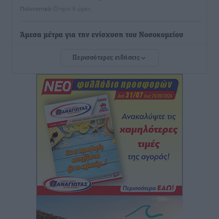
Πολιτιστικά
•
πριν 6 ώρες
Άμεσα μέτρα για την ενίσχυση του Νοσοκομείου
Ρόδου και αντιμετώπιση των ελλείψεων προσωπικού
Περισσότερες ειδήσεις
ανακοίνωσε ο Άδωνις Γεωργιάδης
Τοπικές Ειδήσεις
•
πριν 7 ώρες
Iατρικός Σύλλογος Ροδου προς Α. Γεωργιάδη:
Στρατηγικές Προτάσεις για την Ενίσχυση της
Δημόσιας Υγείας στη Νησιωτική Ελλάδα και στα
Νοσοκομεία της Γ΄ Ζώνης
Τοπικές Ειδήσεις
•
πριν 7 ώρες
Πάνθηρες: Ξεκίνησαν αισιόδοξοι για την παρθενική
“πτήση” τους
Αθλητικά
•
πριν 7 ώρες