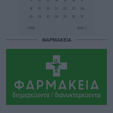
11
12
13
14
15
16
17
Αθλητικά
•
πριν 3 ώρες
18
19
20
21
22
23
24
25
26
27
28
29
30
31
Συναυλία Μάριου Φραγκούλη – Γιώργου Περρή στην
Κάσο
« Απρ
Ιούν »
Πολιτιστικά
•
πριν 3 ώρες
ΦΑΡΜΑΚΕΙΑ
Την άρση των εμποδίων για την άμεση λειτουργία του
βρεφονηπιακού σταθμού στην Κάσο, ζητά ο Μάνος
Κόνσολας
Τοπικές Ειδήσεις
•
πριν 4 ώρες
Κλειστή αύριο βράδυ η παραλιακή οδός στο λιμάνι της
Κω
Τοπικές Ειδήσεις
•
πριν 4 ώρες
Στην ΑΑΔΕ ο Μητσοτάκης για το myAGRO: «Είναι μια
πολύ σημαντική ημέρα για τον πρωτογενή τομέα»