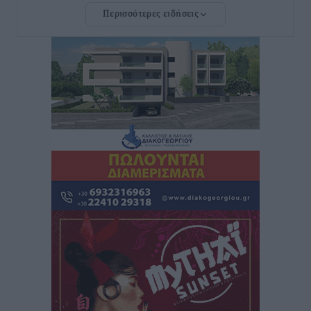
Περισσότερες ειδήσεις
Στίβος: Οι βαθμολογίες των συλλόγων της
Δωδεκανήσου
Αθλητικά
•
πριν 3 ώρες
Νέες ταυτότητες: Ποιοι πρέπει να τις αλλάξουν άμεσα
και ποιοι όχι
Ειδήσεις
•
πριν 3 ώρες
Στον Ιπποκράτη η Μαρία Βλάχου
Αθλητικά
•
πριν 3 ώρες
Οικονομική ενίσχυση για συντήρηση στο κλειστό της
Καρπάθου
Αθλητικά
•
πριν 3 ώρες
Στάθης Αντωνάς: Ένα βήμα πριν από επαγγελματικό
συμβόλαιο πυγμαχίας με MTGP και BXGP για Ευρώπη