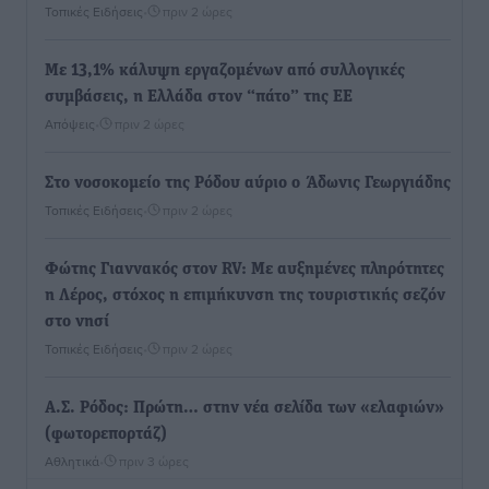
Τοπικές Ειδήσεις
•
πριν 2 ώρες
Με 13,1% κάλυψη εργαζομένων από συλλογικές
συμβάσεις, η Ελλάδα στον “πάτο” της ΕΕ
Απόψεις
•
πριν 2 ώρες
Στο νοσοκομείο της Ρόδου αύριο ο Άδωνις Γεωργιάδης
Τοπικές Ειδήσεις
•
πριν 2 ώρες
Φώτης Γιαννακός στον RV: Με αυξημένες πληρότητες
η Λέρος, στόχος η επιμήκυνση της τουριστικής σεζόν
στο νησί
Τοπικές Ειδήσεις
•
πριν 2 ώρες
Α.Σ. Ρόδος: Πρώτη… στην νέα σελίδα των «ελαφιών»
(φωτορεπορτάζ)
Αθλητικά
•
πριν 3 ώρες