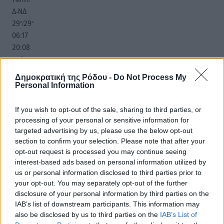
Δ-ΝΔ
29
29
°/
°
06:17
20:08
πρόγνωση:
33
°
Δημοκρατική της Ρόδου -
Do Not Process My
ΠΑ
Personal Information
28
°
ΣΑ
If you wish to opt-out of the sale, sharing to third parties, or
29
°
processing of your personal or sensitive information for
ΚΥ
targeted advertising by us, please use the below opt-out
section to confirm your selection. Please note that after your
29
°
opt-out request is processed you may continue seeing
ΔΕ
interest-based ads based on personal information utilized by
us or personal information disclosed to third parties prior to
your opt-out. You may separately opt-out of the further
disclosure of your personal information by third parties on the
IAB’s list of downstream participants. This information may
also be disclosed by us to third parties on the
IAB’s List of