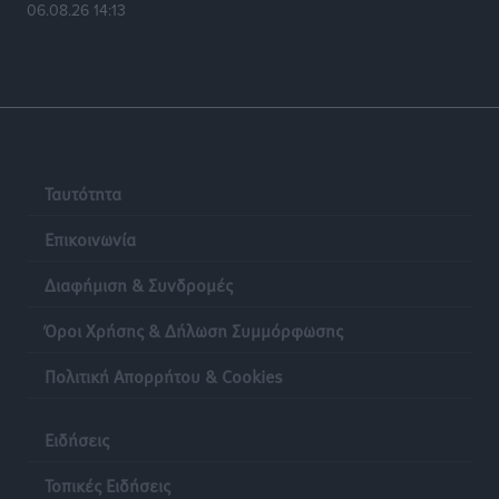
70χρονη μητέρα του όταν εκείνη αρνήθηκε να του
06.08.26 14:13
δώσει χρήματα για ναρκωτικά
Τοπικές Ειδήσεις
•
πριν 8 ώρες
Ασφαλιστικά μέτρα από το Ελληνικό Δημόσιο κατά
του 39χρονου για τις δολιοφθορές στο Radar
Ατάβυρου
Ταυτότητα
Τοπικές Ειδήσεις
•
πριν 8 ώρες
Επικοινωνία
Το πρώτο «βραχιολάκι» στα Δωδεκάνησα ανοίγει την
Διαφήμιση & Συνδρομές
πόρτα της φυλακής για τον 68χρονο πρώην τραπεζικό
στο σκάνδαλο της Εμπορικής
Όροι Χρήσης & Δήλωση Συμμόρφωσης
Τοπικές Ειδήσεις
•
πριν 8 ώρες
Πολιτική Απορρήτου & Cookies
Ασφαλείς προορισμοί η Ρόδος και η Κως στη διεθνή
τουριστική αγορά
Ειδήσεις
Τοπικές Ειδήσεις
•
πριν 8 ώρες
Τοπικές Ειδήσεις