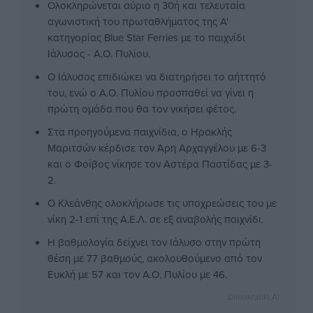
Ολοκληρώνεται αύριο η 30ή και τελευταία
αγωνιστική του πρωταθλήματος της Α'
κατηγορίας Blue Star Ferries με το παιχνίδι
Ιάλυσος - Α.Ο. Πυλίου.
Ο Ιάλυσος επιδιώκει να διατηρήσει το αήττητό
του, ενώ ο Α.Ο. Πυλίου προσπαθεί να γίνει η
πρώτη ομάδα που θα τον νικήσει φέτος.
Στα προηγούμενα παιχνίδια, ο Ηρακλής
Μαριτσών κέρδισε τον Άρη Αρχαγγέλου με 6-3
και ο Φοίβος νίκησε τον Αστέρα Παστίδας με 3-
2.
Ο Κλεάνθης ολοκλήρωσε τις υποχρεώσεις του με
νίκη 2-1 επί της Α.Ε.Λ. σε εξ αναβολής παιχνίδι.
Η βαθμολογία δείχνει τον Ιάλυσο στην πρώτη
θέση με 77 βαθμούς, ακολουθούμενο από τον
Ευκλή με 57 και τον Α.Ο. Πυλίου με 46.
Dimokratiki AI