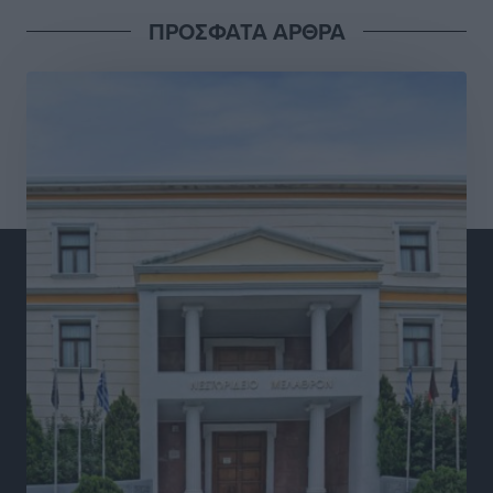
Ειδήσεις
•
πριν 5 ώρες
ΠΡΟΣΦΑΤΑ ΑΡΘΡΑ
Ξενοδοχεία: Ανοδος 10% στον τζίρο με στάσιμες
διανυκτερεύσεις
Ειδήσεις
•
πριν 5 ώρες
Οι πρώτες εικόνες του νέου Canadair που έρχεται
Ελλάδα και θα πετά και νύχτα
Ειδήσεις
•
πριν 5 ώρες
Premia Properties: Επενδύσεις άνω των 500 εκατ.
ευρώ σε ξενοδοχειακές μονάδες
Τοπικές Ειδήσεις
•
πριν 5 ώρες
Αυξήθηκαν οι Ελληνες που αποφάσισαν να
διακόψουν το κάπνισμα
Ειδήσεις
•
πριν 5 ώρες