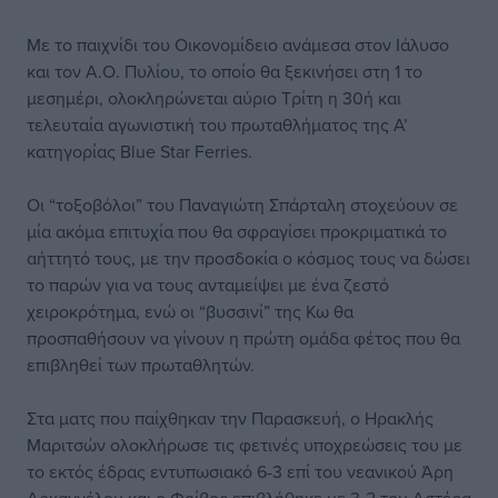
Με το παιχνίδι του Οικονομίδειο ανάμεσα στον Ιάλυσο
και τον Α.Ο. Πυλίου, το οποίο θα ξεκινήσει στη 1 το
μεσημέρι, ολοκληρώνεται αύριο Τρίτη η 30ή και
τελευταία αγωνιστική του πρωταθλήματος της Α’
κατηγορίας Blue Star Ferries.
Οι “τοξοβόλοι” του Παναγιώτη Σπάρταλη στοχεύουν σε
μία ακόμα επιτυχία που θα σφραγίσει προκριματικά το
αήττητό τους, με την προσδοκία ο κόσμος τους να δώσει
το παρών για να τους ανταμείψει με ένα ζεστό
χειροκρότημα, ενώ οι “βυσσινί” της Κω θα
προσπαθήσουν να γίνουν η πρώτη ομάδα φέτος που θα
επιβληθεί των πρωταθλητών.
Στα ματς που παίχθηκαν την Παρασκευή, ο Ηρακλής
Μαριτσών ολοκλήρωσε τις φετινές υποχρεώσεις του με
το εκτός έδρας εντυπωσιακό 6-3 επί του νεανικού Άρη