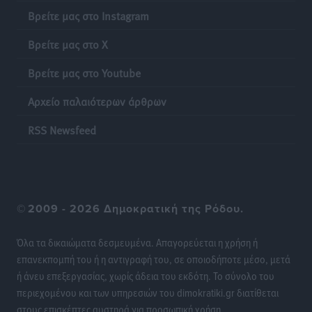
Βρείτε μας στο Instagram
Δικαίωση επιχειρηματία της Καρπάθου θύματος
συκοφαντικής δυσφήμησης
Βρείτε μας στο X
Ρεπορτάζ
•
πριν 8 ώρες
Βρείτε μας στο Youtube
Β. Καρνάβας: Το ΠΑΣΟΚ οργανώνεται από τώρα για
Αρχείο παλαιότερων άρθρων
την εκλογική μάχη – Επανεκκινούν οι τοπικές
επιτροπές στα Δωδεκάνησα
RSS Newsfeed
Τοπικές Ειδήσεις
•
πριν 8 ώρες
Ψηφιακό δίδυμο για τα δάση της Ρόδου και 3D
εκτύπωση 42 οικισμών
©
2009 - 2026 Δημοκρατική της Ρόδου.
Τοπικές Ειδήσεις
•
πριν 8 ώρες
Όλα τα δικαιώματα δεσμευμένα. Απαγορεύεται η χρήση ή
Ένα όνομα που ταιριάζει στην Ρόδο
επανεκπομπή του ή η αντιγραφή του, σε οποιοδήποτε μέσο, μετά
Δημο-Κρίσεις
•
πριν 8 ώρες
ή άνευ επεξεργασίας, χωρίς άδεια του εκδότη. Το σύνολο του
περιεχομένου και των υπηρεσιών του dimokratiki.gr διατίθεται
στους επισκέπτες αυστηρά για προσωπική χρήση.
Όταν τα γεγονότα απαντούν στα σενάρια